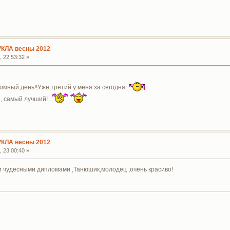
УКЛА весны 2012
 22:53:32 »
ломный день!!Уже третий у меня за сегодня
о, самый лучший!
УКЛА весны 2012
 23:00:40 »
и чудесными дипломами ,Танюшик,молодец ,очень красиво!