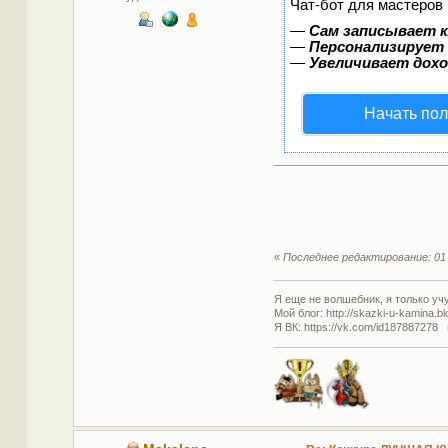
Чат-бот для мастеров 
—
Сам записывает к
—
Персонализирует 
—
Увеличивает дох
Начать пол
«
Последнее редактирование: 01 
Я еще не волшебник, я только учус
Мой блог: http://skazki-u-kamina.b
Я ВК: https://vk.com/id187887278 