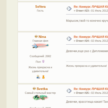
SeVera
Re: Конкурс ЛУЧШАЯ К
Гость
«
Ответ #23 :
01 Июль 2012,
Марысик,твой-то конечно круч
Nina
Re: Конкурс ЛУЧШАЯ К
Главная фея
«
Ответ #24 :
02 Июль 2012,
Девочки,еще раз с Дипломами 
Сообщений: 2682
Пол:
Жизнь прекрасна и удивительна!
Жизнь прекрасна и
удивительна!
Svetka
Re: Конкурс ЛУЧШАЯ К
Самый стильный мастер
«
Ответ #25 :
02 Июль 2012,
Девочки, красотища какая! Тане