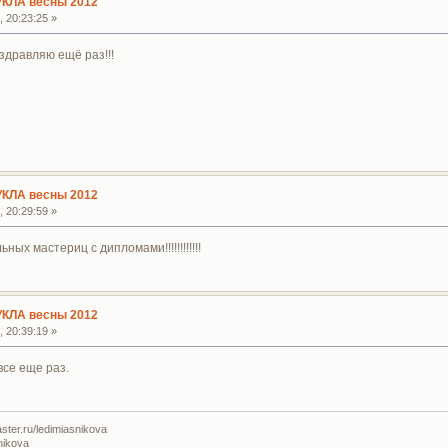
УКЛА весны 2012
 20:23:25 »
здравляю ещё раз!!!
УКЛА весны 2012
 20:29:59 »
х мастериц с дипломами!!!!!!!!!!!!
УКЛА весны 2012
 20:39:19 »
все еще раз.
ter.ru/ledimiasnikova
nikova