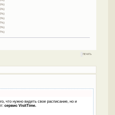
.5%)
.5%)
.2%)
(0%)
.7%)
(0%)
.7%)
ПЕЧАТЬ
го, что нужно видеть свое расписание, но и
нт:
сервис VisitTime.