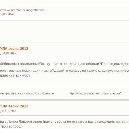
//www.livemaster.ru/lighthands
lub20334526
УКЛА весны 2012
 04:02:46 »
й!Дипломы-загляденье!Вот тут никто не плачет,что обошли?Просто,наглядно,
ожет разные номинации нужны?Давайте конкурс на самую красивую попинессу
ерьезный конкурс?
 же красива, как и лицо. Коко Шанель http://www.liveinternet.ru/users/aziya/
УКЛА весны 2012
 10:18:28 »
аша с Леной Лаврентьевой (pawy) работа не оставила вас равнодушными. За 
 твой вопрос.