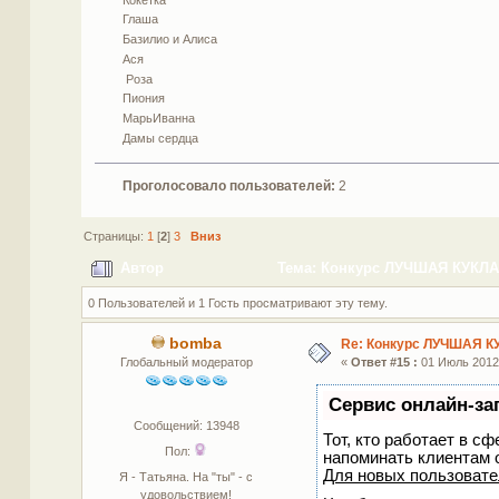
Глаша
Базилио и Алиса
Ася
Роза
Пиония
МарьИванна
Дамы сердца
Проголосовало пользователей:
2
Страницы:
1
[
2
]
3
Вниз
Автор
Тема: Конкурс ЛУЧШАЯ КУКЛА 
0 Пользователей и 1 Гость просматривают эту тему.
bomba
Re: Конкурс ЛУЧШАЯ К
Глобальный модератор
«
Ответ #15 :
01 Июль 2012,
Сервис онлайн-за
Сообщений: 13948
Тот, кто работает в сф
Пол:
напоминать клиентам 
Для новых пользоват
Я - Татьяна. На "ты" - с
удовольствием!