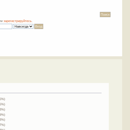
ли
зарегистрируйтесь
.
.5%)
.5%)
13%)
.9%)
.3%)
.7%)
.3%)