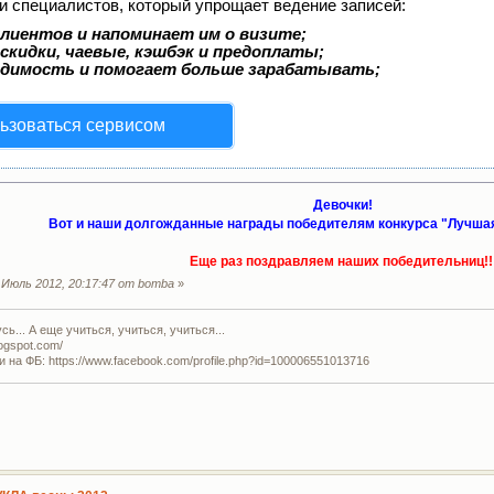
и специалистов, который упрощает ведение записей:
лиентов и напоминает им о визите;
скидки, чаевые, кэшбэк и предоплаты;
одимость и помогает больше зарабатывать;
ьзоваться сервисом
Девочки!
Вот и наши долгожданные награды победителям конкурса "Лучшая
Еще раз поздравляем наших победительниц!!
Июль 2012, 20:17:47 от bomba
»
ь... А еще учиться, учиться, учиться...
logspot.com/
и на ФБ: https://www.facebook.com/profile.php?id=100006551013716