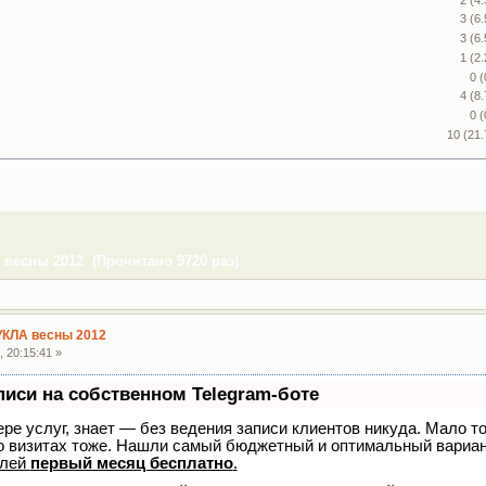
3 (6
3 (6
1 (2
0 
4 (8
0 
10 (21
весны 2012 (Прочитано 9720 раз)
УКЛА весны 2012
 20:15:41 »
писи на собственном Telegram-боте
ере услуг, знает — без ведения записи клиентов никуда. Мало то
о визитах тоже. Нашли самый бюджетный и оптимальный вариа
елей
первый месяц бесплатно
.