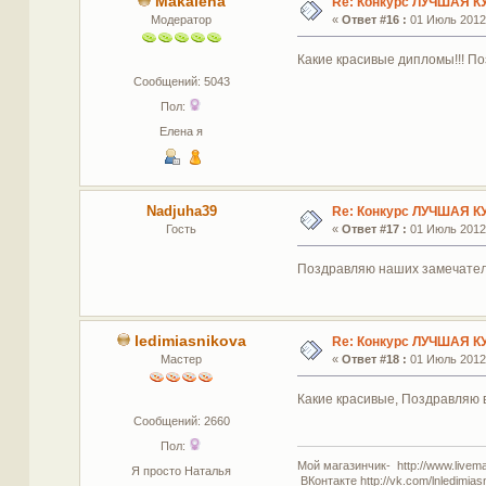
Makalena
Re: Конкурс ЛУЧШАЯ К
Модератор
«
Ответ #16 :
01 Июль 2012,
Какие красивые дипломы!!! По
Сообщений: 5043
Пол:
Елена я
Nadjuha39
Re: Конкурс ЛУЧШАЯ К
Гость
«
Ответ #17 :
01 Июль 2012,
Поздравляю наших замечательны
ledimiasnikova
Re: Конкурс ЛУЧШАЯ К
Мастер
«
Ответ #18 :
01 Июль 2012,
Какие красивые, Поздравляю 
Сообщений: 2660
Пол:
Мой магазинчик- http://www.livemas
Я просто Наталья
ВКонтакте http://vk.com/lnledimias