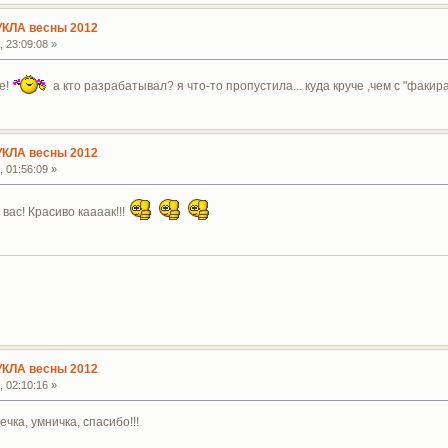
УКЛА весны 2012
 23:09:08 »
е!
а кто разрабатывал? я что-то пропустила... куда круче ,чем с "факира"
УКЛА весны 2012
 01:56:09 »
вас! Красиво каааак!!!
УКЛА весны 2012
 02:10:16 »
чка, умничка, спасибо!!!