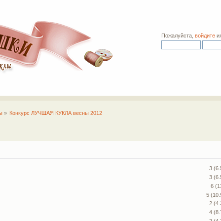
Пожалуйста,
войдите
и
ы
»
Конкурс ЛУЧШАЯ КУКЛА весны 2012
3 (6
3 (6
6 (
5 (10
2 (4
4 (8
2 (4