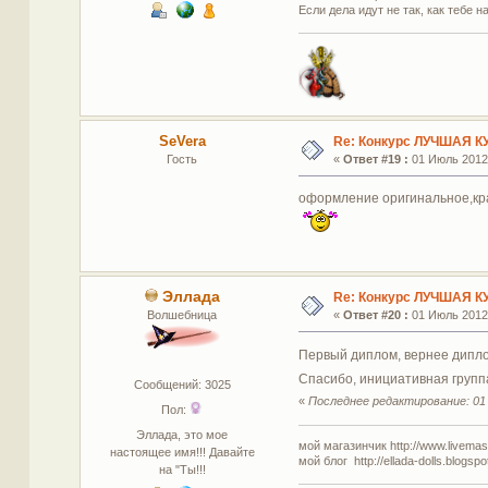
Если дела идут не так, как тебе н
SeVera
Re: Конкурс ЛУЧШАЯ К
Гость
«
Ответ #19 :
01 Июль 2012,
оформление оригинальное,крас
Эллада
Re: Конкурс ЛУЧШАЯ К
Волшебница
«
Ответ #20 :
01 Июль 2012,
Первый диплом, вернее дипло
Спасибо, инициативная группа
Сообщений: 3025
«
Последнее редактирование: 01 
Пол:
Эллада, это мое
мой магазинчик http://www.livemaste
настоящее имя!!! Давайте
мой блог http://ellada-dolls.blogspo
на "Ты!!!