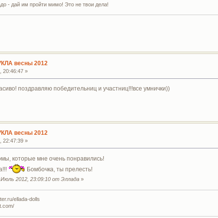
адо - дай им пройти мимо! Это не твои дела!
УКЛА весны 2012
 20:46:47 »
иво! поздравляю победительниц и участниц!!!все умнички))
УКЛА весны 2012
 22:47:39 »
мы, которые мне очень понравились!
!!!
Бомбочка, ты прелесть!
Июль 2012, 23:09:10 от Эллада
»
r.ru/ellada-dolls
t.com/