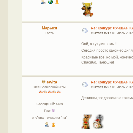
Марыся
Re: Конкурс ЛУЧШАЯ К
Гость
«
Ответ #21 :
01 Июль 2012,
Оой, а тут дипломы!!!
Сегодня просто какой-то дип
Красивые все, но мой, конечн
Спасибо, Танюшка!
ewita
Re: Конкурс ЛУЧШАЯ К
Фея Волшебной иглы
«
Ответ #22 :
01 Июль 2012,
Девчонки,поздравляю с таким
Сообщений: 4489
Пол:
я -Лена ,только на "ты"