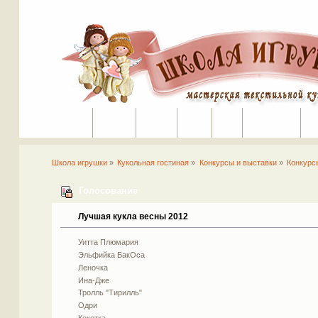
Портал
Помощь
На сайт
Поиск
Вход
Регистрация
Школа игрушки
»
Кукольная гостиная
»
Конкурсы и выставки
»
Конкурс
Голосование
Лучшая кукла весны 2012
Уитта Плюмария
Эльфийка БакОса
Леночка
Ина-Дже
Тролль "Тирилль"
Одри
Кокетка