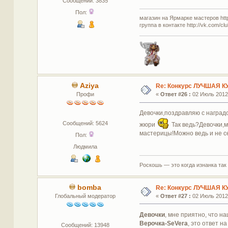
Сообщений: 3835
Пол:
магазин на Ярмарке мастеров http:
группа в контакте http://vk.com/c
Aziya
Re: Конкурс ЛУЧШАЯ К
Профи
«
Ответ #26 :
02 Июль 2012,
Девочки,поздравляю с наградо
Сообщений: 5624
жюри
Так ведь?Девочки,м
мастерицы!Можно ведь и не с
Пол:
Людмила
Роскошь — это когда изнанка так
bomba
Re: Конкурс ЛУЧШАЯ К
Глобальный модератор
«
Ответ #27 :
02 Июль 2012,
Девочки
, мне приятно, что н
Верочка-SeVera
, это ответ на
Сообщений: 13948