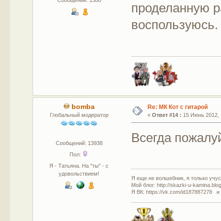
Сообщений: 1380
проделанную р
воспользуюсь.
bomba
Re: МК Кот с гитарой
Глобальный модератор
«
Ответ #14 :
15 Июнь 2012, 
Всегда пожалу
Сообщений: 13938
Пол:
Я - Татьяна. На "ты" - с
удовольствием!
Я еще не волшебник, я только учусь
Мой блог: http://skazki-u-kamina.blo
Я ВК: https://vk.com/id187887278 и