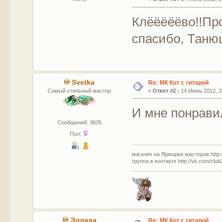
Клёёёёёво!!Про
спасибо, Танюш
Svetka
Re: МК Кот с гитарой
Самый стильный мастер
«
Ответ #2 :
14 Июнь 2012, 2
И мне понрав
Сообщений: 3835
Пол:
магазин на Ярмарке мастеров http://
группа в контакте http://vk.com/clu
Эллада
Re: МК Кот с гитарой