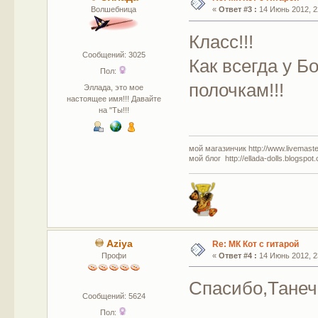
Волшебница
«
Ответ #3 :
14 Июнь 2012, 2
Класс!!!
Сообщений: 3025
Как всегда у Бо
Пол:
полочкам!!!
Эллада, это мое
настоящее имя!!! Давайте
на "Ты!!!
мой магазинчик http://www.livemaster
мой блог http://ellada-dolls.blogspot
Aziya
Re: МК Кот с гитарой
Профи
«
Ответ #4 :
14 Июнь 2012, 2
Спасибо,Танечк
Сообщений: 5624
Пол: