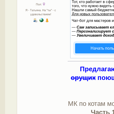
Тот, кто работает в сф
Пол:
того, что нужно видеть
Нашли самый бюджетны
Я - Татьяна. На "ты" - с
Для новых пользовате
удовольствием!
Чат-бот для мастеров и
—
Сам записывает кл
—
Персонализирует с
—
Увеличивает дохо
Начать пол
Предлагаю
орущих
поющ
МК по котам м
Часть 1