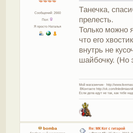
Танечка, спаси
Сообщений: 2660
прелесть.
Пол:
Я просто Наталья
Только можно 
что его хвости
внутрь не кусо
шайбочку. (Но 
Мой магазинчик- http://www.livemast
ВКонтакте http://vk.com/lnledimiasn
Если дела идут не так, как тебе на
bomba
Re: МК Кот с гитарой