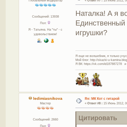
Глобальный модератор
«
Ответ #7 :
15 Июнь 2012, 0
Наталка! А я в
Сообщений: 13938
Единственный в
Пол:
Я - Татьяна. На "ты" - с
игрушки?
удовольствием!
Я еще не волшебник, я только учусь
Мой блог: http://skazki-u-kamina.blo
Я ВК: https://vk.com/id187887278 и
ledimiasnikova
Re: МК Кот с гитарой
Мастер
«
Ответ #8 :
15 Июнь 2012, 0
Цитировать
Сообщений: 2660
Пол: