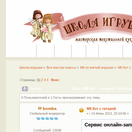
Портал
Помощь
На сайт
Поиск
Вход
Регистрация
Школа игрушки
»
Все мастер-классы
»
МК по мягкой игрушке
»
МК Кот с
Страницы: [
1
]
2
3
4
Вниз
Автор
Тема: МК Кот с гитарой (Прочит
0 Пользователей и 1 Гость просматривают эту тему.
bomba
МК Кот с гитарой
Глобальный модератор
«
:
14 Июнь 2012, 20:10:06 »
Сервис онлайн-зап
Сообщений: 13938