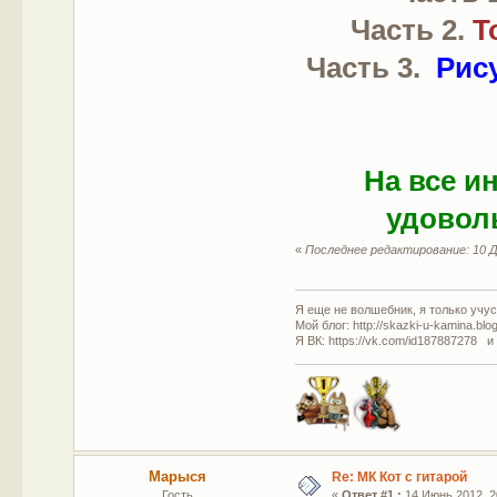
Часть 2.
Т
Часть 3.
Рис
На все и
удоволь
«
Последнее редактирование: 10 Д
Я еще не волшебник, я только учусь
Мой блог: http://skazki-u-kamina.blo
Я ВК: https://vk.com/id187887278 и
Марыся
Re: МК Кот с гитарой
Гость
«
Ответ #1 :
14 Июнь 2012, 2