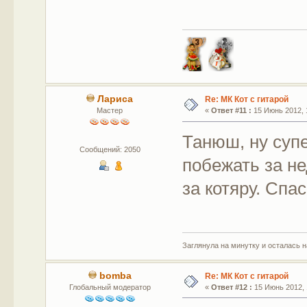
Лариса
Re: МК Кот с гитарой
Мастер
«
Ответ #11 :
15 Июнь 2012, 1
Танюш, ну супе
Сообщений: 2050
побежать за н
за котяру. Спа
Заглянула на минутку и осталась 
bomba
Re: МК Кот с гитарой
Глобальный модератор
«
Ответ #12 :
15 Июнь 2012, 