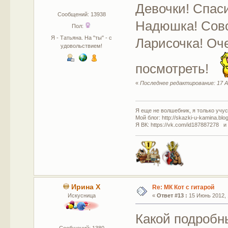
Девочки! Спас
Сообщений: 13938
Надюшка! Сов
Пол:
Я - Татьяна. На "ты" - с
Ларисочка! Оче
удовольствием!
посмотреть!
«
Последнее редактирование: 17 А
Я еще не волшебник, я только учусь
Мой блог: http://skazki-u-kamina.blo
Я ВК: https://vk.com/id187887278 и
Ирина Х
Re: МК Кот с гитарой
Искусница
«
Ответ #13 :
15 Июнь 2012, 
Какой подробн