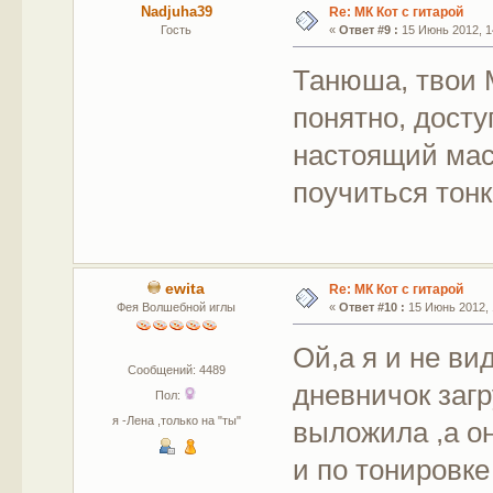
Nadjuha39
Re: МК Кот с гитарой
Гость
«
Ответ #9 :
15 Июнь 2012, 1
Танюша, твои М
понятно, досту
настоящий маст
поучиться тонко
ewita
Re: МК Кот с гитарой
Фея Волшебной иглы
«
Ответ #10 :
15 Июнь 2012, 
Ой,а я и не вид
Сообщений: 4489
дневничок заг
Пол:
я -Лена ,только на "ты"
выложила ,а он
и по тонировке