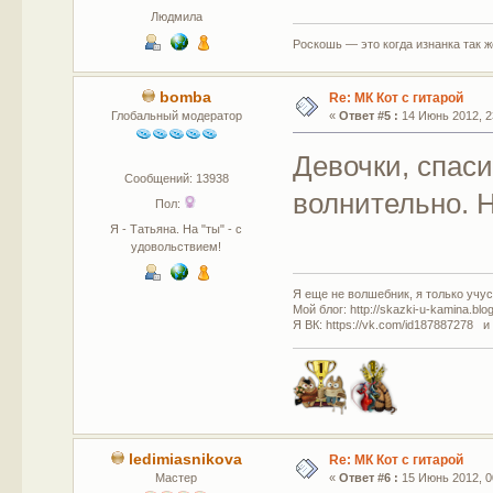
Людмила
Роскошь — это когда изнанка так 
bomba
Re: МК Кот с гитарой
Глобальный модератор
«
Ответ #5 :
14 Июнь 2012, 2
Девочки, спаси
Сообщений: 13938
волнительно. 
Пол:
Я - Татьяна. На "ты" - с
удовольствием!
Я еще не волшебник, я только учусь
Мой блог: http://skazki-u-kamina.blo
Я ВК: https://vk.com/id187887278 и
ledimiasnikova
Re: МК Кот с гитарой
Мастер
«
Ответ #6 :
15 Июнь 2012, 0