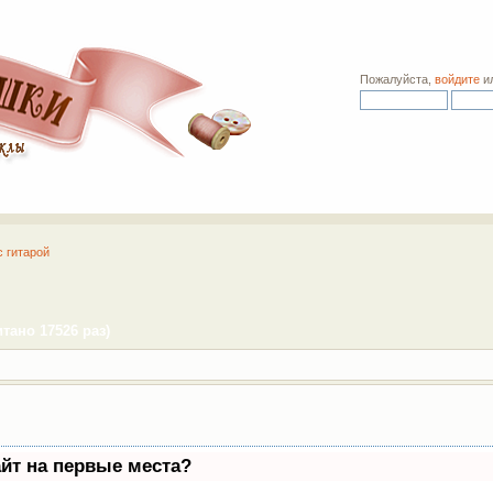
Пожалуйста,
войдите
и
с гитарой
тано 17526 раз)
айт на первые места?