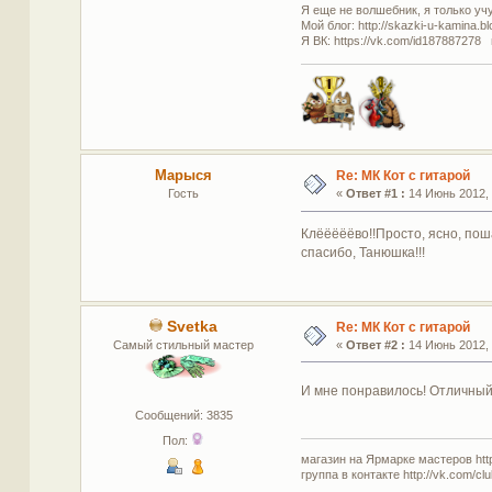
Я еще не волшебник, я только учус
Мой блог: http://skazki-u-kamina.b
Я ВК: https://vk.com/id187887278 
Марыся
Re: МК Кот с гитарой
Гость
«
Ответ #1 :
14 Июнь 2012, 
Клёёёёёво!!Просто, ясно, пош
спасибо, Танюшка!!!
Svetka
Re: МК Кот с гитарой
Самый стильный мастер
«
Ответ #2 :
14 Июнь 2012, 
И мне понравилось! Отличны
Сообщений: 3835
Пол:
магазин на Ярмарке мастеров http:
группа в контакте http://vk.com/c