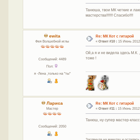
Танюша, твои МК четкие и лако
мастерства!!!!!!! Спасибо!!!!
ewita
Re: МК Кот с гитарой
Фея Волшебной иглы
«
Ответ #10 :
15 Июнь 2012,
Ой,а я и не видела здесь М.К.
тоже !
Сообщений: 4489
Пол:
я -Лена ,только на "ты"
Лариса
Re: МК Кот с гитарой
Мастер
«
Ответ #11 :
15 Июнь 2012,
Танюш, ну супер мастер-класс
Сообщений: 2050
Заглянула на минутку и осталась