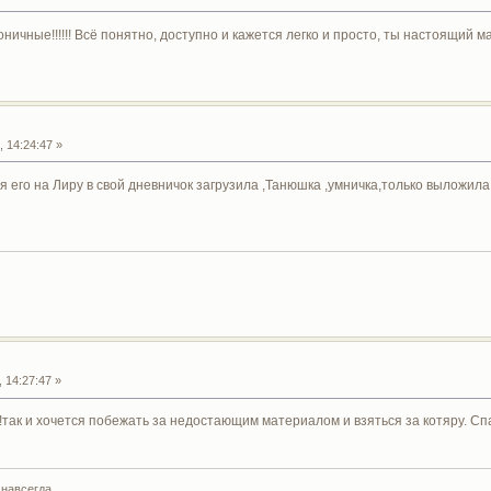
ничные!!!!!! Всё понятно, доступно и кажется легко и просто, ты настоящий 
 14:24:47 »
 ,я его на Лиру в свой дневничок загрузила ,Танюшка ,умничка,только выложила
 14:27:47 »
!так и хочется побежать за недостающим материалом и взяться за котяру. Сп
 навсегда