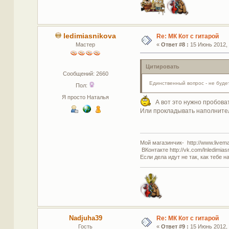
ledimiasnikova
Re: МК Кот с гитарой
Мастер
«
Ответ #8 :
15 Июнь 2012, 
Цитировать
Сообщений: 2660
Единственный вопрос - не будет
Пол:
Я просто Наталья
А вот это нужно пробовать
Или прокладывать наполнител
Мой магазинчик- http://www.livemas
ВКонтакте http://vk.com/lnledimias
Если дела идут не так, как тебе н
Nadjuha39
Re: МК Кот с гитарой
Гость
«
Ответ #9 :
15 Июнь 2012, 