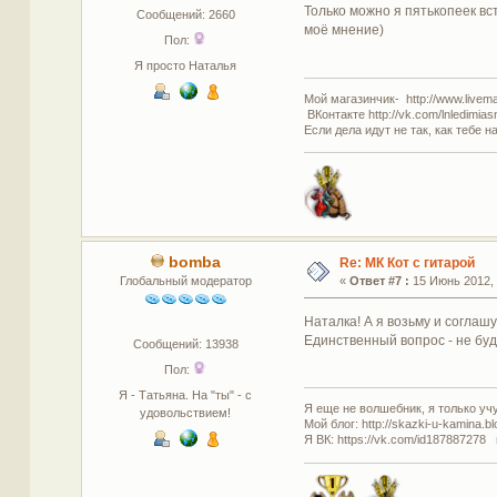
Только можно я пятькопеек вст
Сообщений: 2660
моё мнение)
Пол:
Я просто Наталья
Мой магазинчик- http://www.livemas
ВКонтакте http://vk.com/lnledimias
Если дела идут не так, как тебе н
bomba
Re: МК Кот с гитарой
Глобальный модератор
«
Ответ #7 :
15 Июнь 2012, 
Наталка! А я возьму и соглашу
Единственный вопрос - не буд
Сообщений: 13938
Пол:
Я - Татьяна. На "ты" - с
Я еще не волшебник, я только учус
удовольствием!
Мой блог: http://skazki-u-kamina.b
Я ВК: https://vk.com/id187887278 