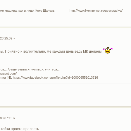
 же красива, как и лицо. Коко Шанель http://www.liveinternet.ru/users/aziya/
23:25:09 »
ывы. Приятно и волнительно. Не каждый день ведь МК делаем
ь... А еще учиться, учиться, учиться...
logspot.com/
и на ФБ: https://www.facebook.com/profile.php?id=100006551013716
00:07:13 »
отейки просто прелесть.