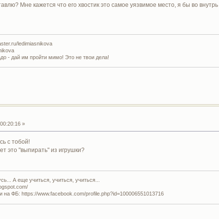
авлю? Мне кажется что его хвостик это самое уязвимое место, я бы во внутрь н
ter.ru/ledimiasnikova
nikova
адо - дай им пройти мимо! Это не твои дела!
00:20:16 »
сь с тобой!
ет это "выпирать" из игрушки?
ь... А еще учиться, учиться, учиться...
logspot.com/
и на ФБ: https://www.facebook.com/profile.php?id=100006551013716