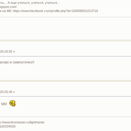
ь... А еще учиться, учиться, учиться...
logspot.com/
и на ФБ: https://www.facebook.com/profile.php?id=100006551013716
20:16:55 »
агово и симпатично!!
20:25:46 »
й МК!
//www.livemaster.ru/lighthands
lub20334526