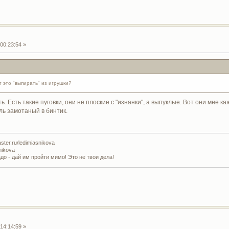
00:23:54 »
 это "выпирать" из игрушки?
. Есть такие пуговки, они не плоские с "изнанки", а выпуклые. Вот они мне к
ь замотаный в бинтик.
ter.ru/ledimiasnikova
nikova
адо - дай им пройти мимо! Это не твои дела!
14:14:59 »