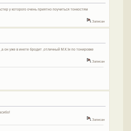
мастер у которого очень приятно поучиться тонкостям
Записан
 ,а он уже в инете бродит ,отличный М.К.!и по тонировке
Записан
асибо!
Записан