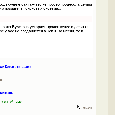
родвижение сайта – это не просто процесс, а целый
го позиций в поисковых системах.
нологию
Буст
, она ускоряет продвижение в десятки
с у вас не продвинется в Топ10 за месяц, то в
их Котов с гитарами
и:
шибками.
у в этой теме.
Записан