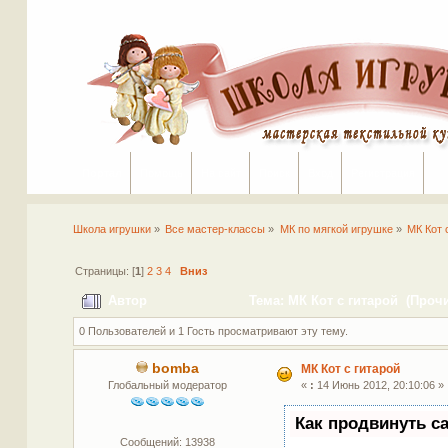
Портал
Помощь
На сайт
Поиск
Вход
Регистрация
Школа игрушки
»
Все мастер-классы
»
МК по мягкой игрушке
»
МК Кот 
Страницы: [
1
]
2
3
4
Вниз
Автор
Тема: МК Кот с гитарой (Прочи
0 Пользователей и 1 Гость просматривают эту тему.
bomba
МК Кот с гитарой
Глобальный модератор
«
:
14 Июнь 2012, 20:10:06 »
Как продвинуть с
Сообщений: 13938