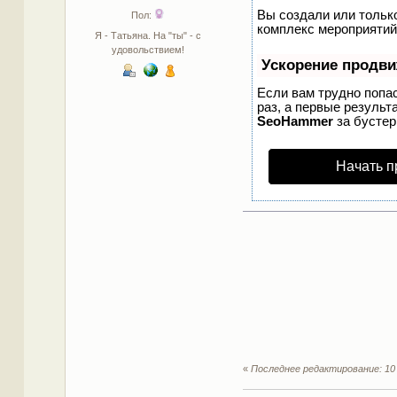
Вы создали или только
Пол:
комплекс мероприятий
Я - Татьяна. На "ты" - с
удовольствием!
Ускорение продв
Если вам трудно попа
раз, а первые результ
SeoHammer
за бусте
Начать п
«
Последнее редактирование: 10 