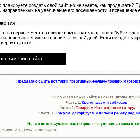
 планируете создать свой сайт, но не знаете, как продвигать? П
, направленных на увеличение его посещаемости и повышение е
ижения
сть на первые места в поиске самостоятельно, попробуйте тех
аты появляются уже в течение первых 7 дней. Если ни один запро
р
вернут деньги.
родвижение сайта
Предлагаю сшить вот таких позитивных
орущих
поющих мартовск
МК по котам можно найти на сайте Школы игрушк
Часть 1.
Кроим, шьем и собираем
Часть 2.
Тонируем Кота и делаем гитару.
Часть 3.
Рисуем, декорируем и делаем работу над о
На все интересующие вас вопросы я с удовольствием отвеч
Декабрь 2012, 09:42:58 от Lokky
»