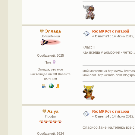
Эллада
Re: МК Кот с гитарой
Волшебница
«
Ответ #3 :
14 Июнь 2012, 
Класс!!!
Как всегда у Бомбочки - четко, 
Сообщений: 3025
Пол:
Эллада, это мое
мой магазинчик http://www.livemaste
настоящее имя!!! Давайте
мой блог http://ellada-dolls.blogspo
на "Ты!!!
Aziya
Re: МК Кот с гитарой
Профи
«
Ответ #4 :
14 Июнь 2012, 
Спасибо,Танечка,теперь все с
Сообщений: 5624