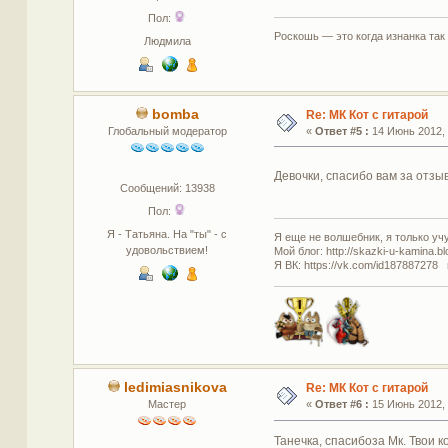
Пол:
Роскошь — это когда изнанка так
Людмила
bomba
Re: МК Кот с гитарой
Глобальный модератор
«
Ответ #5 :
14 Июнь 2012, 
Девочки, спасибо вам за отз
Сообщений: 13938
Пол:
Я - Татьяна. На "ты" - с
Я еще не волшебник, я только учус
удовольствием!
Мой блог: http://skazki-u-kamina.b
Я ВК: https://vk.com/id187887278 
ledimiasnikova
Re: МК Кот с гитарой
Мастер
«
Ответ #6 :
15 Июнь 2012, 
Танечка, спасибоза Мк. Твои к