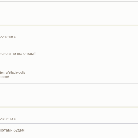
22:18:08 »
ясно и по полочкам!!!
r.ru/ellada-dolls
t.com/
23:03:13 »
 котами будем!