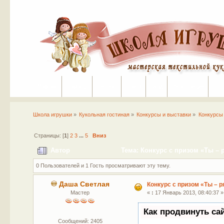
Портал
Помощь
На сайт
Поиск
Вход
Регистрация
Школа игрушки
»
Кукольная гостиная
»
Конкурсы и выставки
»
Конкурсы
Страницы: [
1
]
2
3
...
5
Вниз
Автор
Тема: Конкурс с призом «Ты – р
0 Пользователей и 1 Гость просматривают эту тему.
Даша Светлая
Конкурс с призом «Ты – р
Мастер
«
:
17 Январь 2013, 08:40:37 »
Как продвинуть са
Сообщений: 2405