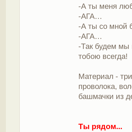
-А ты меня л
-АГА…
-А ты со мной
-АГА…
-Так будем мы 
тобою всегда!
Материал - три
проволока, во
башмачки из де
Ты рядом...