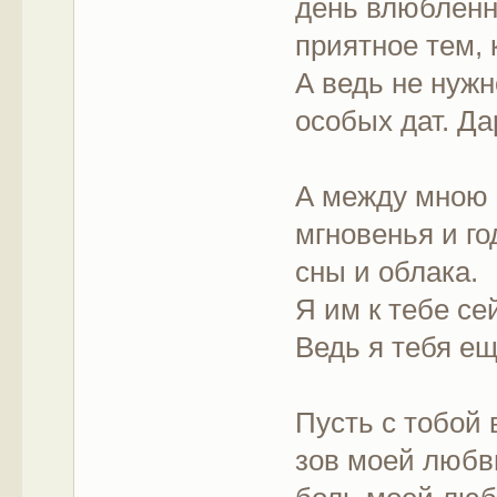
день влюбленн
приятное тем, 
А ведь не нужн
особых дат. Да
А между мною 
мгновенья и го
сны и облака.
Я им к тебе се
Ведь я тебя е
Пусть с тобой 
зов моей любв