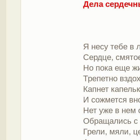
Дела сердечн
Я несу тебе в
Сердце, смятое
Но пока еще ж
Трепетно вздо
Капнет капельк
И сожмется вн
Нет уже в нем
Обращались с 
Грели, мяли, ц