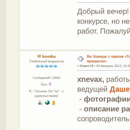
Добрый вечер!
конкурсе, но н
работ. Пожалуй
bomba
Re: Конкурс с призом «Ты
прекрасно»
Глобальный модератор
«
Ответ #3 :
04 Февраль 2013, 19:4
xnevax,
работы
Сообщений: 13942
Пол:
ведущей
Даше
Я - Татьяна. На "ты" - с
удовольствием!
-
фотографии 
-
описание р
сопроводительн