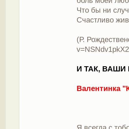
боль моей люб
Что бы ни случ
Счастливо жив
(Р. Рождествен
v=NSNdv1pkX2
И ТАК, ВАШИ
Валентинка "
Я всегда с тоб