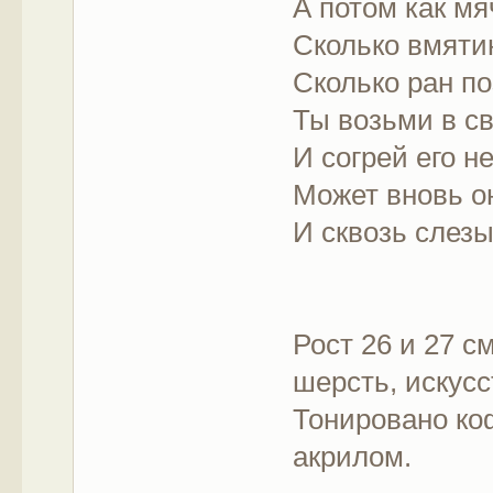
А потом как мя
Сколько вмятин
Сколько ран п
Ты возьми в с
И согрей его н
Может вновь о
И сквозь слез
Рост 26 и 27 с
шерсть, искусс
Тонировано коф
акрилом.