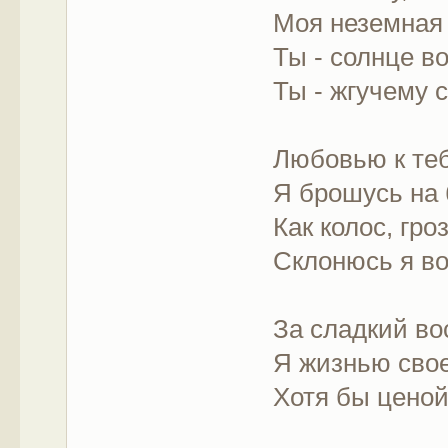
Моя неземная 
Ты - солнце во
Ты - жгучему с
Любовью к те
Я брошусь на 
Как колос, гро
Склонюсь я во
За сладкий во
Я жизнью свое
Хотя бы ценой