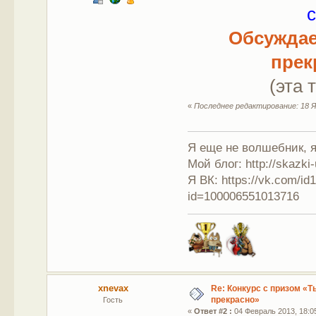
Обсуждае
прек
(эта 
«
Последнее редактирование: 18 Я
Я еще не волшебник, я 
Мой блог: http://skazki
Я ВК: https://vk.com/i
id=100006551013716
xnevax
Re: Конкурс с призом «Ты
прекрасно»
Гость
«
Ответ #2 :
04 Февраль 2013, 18:0