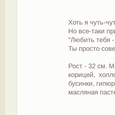
Хоть я чуть-ч
Но все-таки п
"Любить тебя -
Ты просто сов
Рост - 32 см. 
корицей, холл
бусинки, гипюр
масляная паст