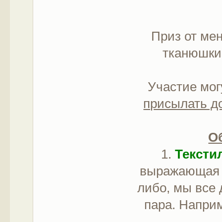
Приз от ме
тканюшки
Участие мог
присылать д
О
1.
Тексти
выражающая и
либо, мы все 
пара. Напри