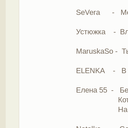
SeVera - Мед
Устюжка - Вл
МаruskaSo - Т
ELENKA - В с
Елена 55 - Бе
Коты 
На возду