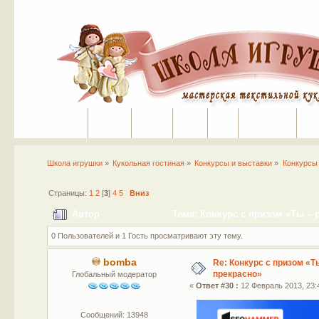
Портал
Помощь
На сайт
Поиск
Вход
Регистрация
Школа игрушки
»
Кукольная гостиная
»
Конкурсы и выставки
»
Конкурсы
Страницы:
1
2
[
3
]
4
5
Вниз
Автор
Тема: Конкурс с призом «Ты – р
0 Пользователей и 1 Гость просматривают эту тему.
bomba
Re: Конкурс с призом «Ты
прекрасно»
Глобальный модератор
«
Ответ #30 :
12 Февраль 2013, 23:
Сообщений: 13948