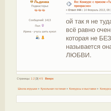
Льдинка
Re: Конкурс с призом «Ты
прекрасно»
Подмастерье
«
Ответ #44 :
14 Февраль 2013, 08:
ой так я не ту
Сообщений: 1413
Пол:
всё равно оче
Ирина - учусь шить кукол
которая не БЕ
называется о
ЛЮБВИ.
Страницы:
1
2
[
3
]
4
5
Вверх
Школа игрушки
»
Кукольная гостиная
»
Конкурсы и выставки
»
Конкурс