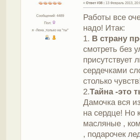
«
Ответ #38 :
13 Февраль 2013, 20:
Работы все оче
Сообщений: 4489
Пол:
надо! Итак:
я -Лена ,только на "ты"
1.
В страну п
смотреть без у
присутствует л
сердечками сл
столько чувств
2.
Тайна -это т
Дамочка вся из
на сердце! Но 
масляные , ко
, подарочек ле