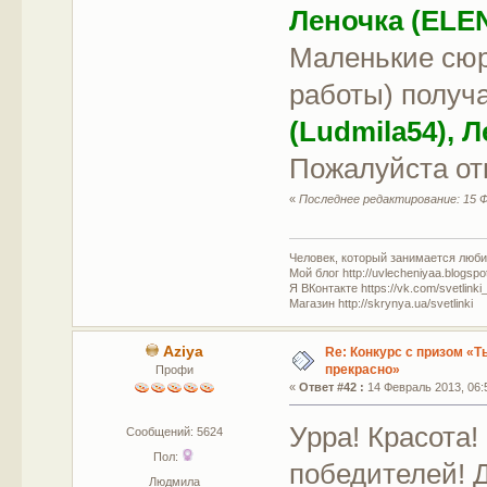
Леночка (ELE
Маленькие сюр
работы) полу
(Ludmila54), Л
Пожалуйста отп
«
Последнее редактирование: 15 
Человек, который занимается люб
Мой блог http://uvlecheniyaa.blogspo
Я ВКонтакте https://vk.com/svetlinki
Магазин http://skrynya.ua/svetlinki
Aziya
Re: Конкурс с призом «Ты
прекрасно»
Профи
«
Ответ #42 :
14 Февраль 2013, 06:
Урра! Красота
Сообщений: 5624
Пол:
победителей! 
Людмила