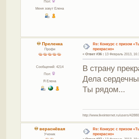
Пол:
Дела 
Меня зовут Елена
Влюбле
Преленка
Re: Конкурс с призом «Ты
прекрасно»
Профи
«
Ответ #36 :
13 Февраль 2013, 16:
В страну прек
Сообщений: 4214
Пол:
Дела сердечн
Я Елена
Ты рядом...
http://www.liveinternet.ru/users/42880
вераснёвая
Re: Конкурс с призом «Ты
прекрасно»
Ученик
«
Ответ #37 :
13 Февраль 2013, 19: