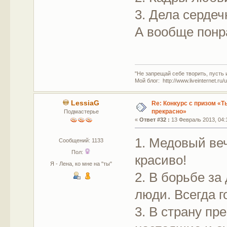
3. Дела сердеч
А вообще понр
"Не запрещай себе творить, пусть 
Мой блог: http://www.liveinternet.ru
LessiaG
Re: Конкурс с призом «Ты
прекрасно»
Подмастерье
«
Ответ #32 :
13 Февраль 2013, 04:
1. Медовый веч
Сообщений: 1133
Пол:
красиво!
Я - Лена, ко мне на "ты"
2. В борьбе за
люди. Всегда г
3. В страну пр