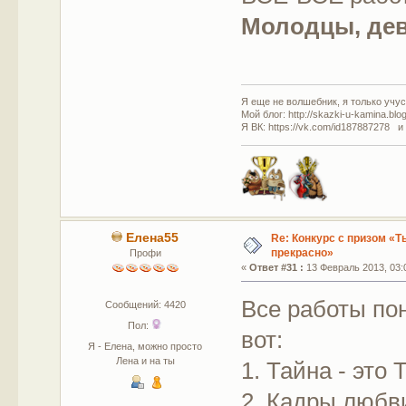
Молодцы, дев
Я еще не волшебник, я только учусь
Мой блог: http://skazki-u-kamina.blo
Я ВК: https://vk.com/id187887278 и
Елена55
Re: Конкурс с призом «Ты
прекрасно»
Профи
«
Ответ #31 :
13 Февраль 2013, 03:
Все работы по
Сообщений: 4420
Пол:
вот:
Я - Елена, можно просто
Лена и на ты
1. Тайна - это 
2. Кадры любв