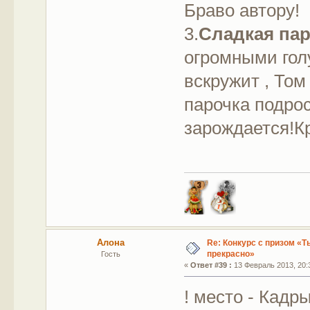
Браво автору!
3.
Сладкая па
огромными гол
вскружит , Том
парочка подрос
зарождается!К
Алона
Re: Конкурс с призом «Ты
прекрасно»
Гость
«
Ответ #39 :
13 Февраль 2013, 20:
! место - Кад