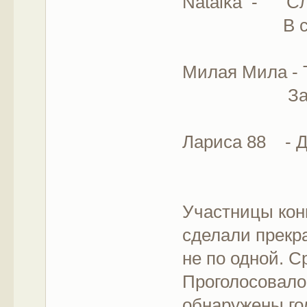
Natalka - Сла
В сердце 
Милая Мила - Т
Зайка моя,
Лариса 88 - Д
Участницы ко
сделали прекр
не по одной. С
Проголосовало
обнаружены го