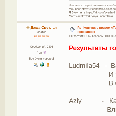
Человек, который занимается люб
Мой блог http://uvlecheniyaa.blogspo
Я ВКонтакте https://vk.com/svetlinki
Магазин http://skrynya.ua/svetlinki
Даша Светлая
Re: Конкурс с призом «Ты
прекрасно»
Мастер
«
Ответ #41 :
14 Февраль 2013, 06:
Результаты г
Сообщений: 2405
Пол:
Все будет хорошо!
Ludmila54 - В
И у змей
В борьбе
Aziy - Кад
Влюбленн