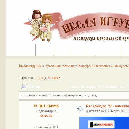
Портал
Помощь
На сайт
Поиск
Вход
Регистрация
Школа игрушки
»
Кукольная гостиная
»
Конкурсы и выставки
»
Конкурсы
Страницы:
1
2
3
[
4
]
5
Вниз
Автор
Тема: Конкурс "Я - женщина..."
0 Пользователей и 1 Гость просматривают эту тему.
HELEN555
Re: Конкурс "Я - женщина
Подмастерье
«
Ответ #45 :
30 Март 2013, 1
Сообщений: 841