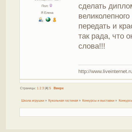
сделать дипло
Пол:
Я Елена
великолепного 
передать и кра
так рада, что 
слова!!!
http://www.liveinternet.r
Страницы:
1
2
3
[
4
]
5
Вверх
Школа игрушки
»
Кукольная гостиная
»
Конкурсы и выставки
»
Конкурс