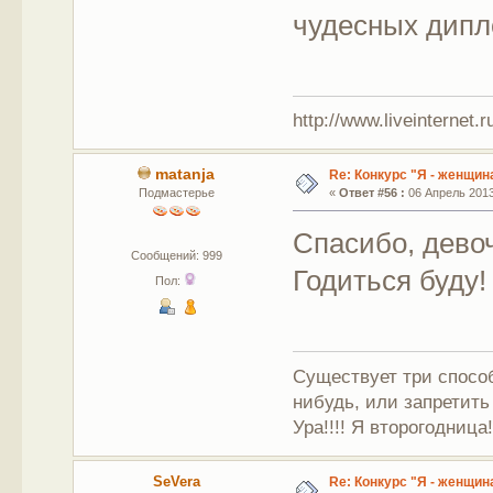
чудесных дипл
http://www.liveinternet.r
matanja
Re: Конкурс "Я - женщина
Подмастерье
«
Ответ #56 :
06 Апрель 2013,
Спасибо, дево
Сообщений: 999
Годиться буду!
Пол:
Существует три способ
нибудь, или запретить
Ура!!!! Я второгодница!!
SeVera
Re: Конкурс "Я - женщина