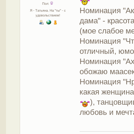
Пол:
Номинация "Ак
Я - Татьяна. На "ты" - с
удовольствием!
дама" - красот
(мое слабое м
Номинация "Что
отличный, юмо
Номинация "Ах
обожаю маасек
Номинация "Нра
какая женщина!
), танцовщи
любовь и мечт