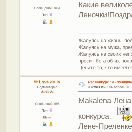
Какие великол
Сообщений: 1054
Леночки!Поздр
Пол:
Жалуясь на жизнь, под
Жалуясь на мужа, пре
Жалуясь на своих непо
просит бога об их поя
Цените то, что имеете
Love dolls
Re: Конкурс "Я - женщина
Подмастерье
«
Ответ #55 :
06 Апрель 2013,
Makalena-Лена
Сообщений: 693
Пол:
конкурса.
Шуля
Лене-Преленке