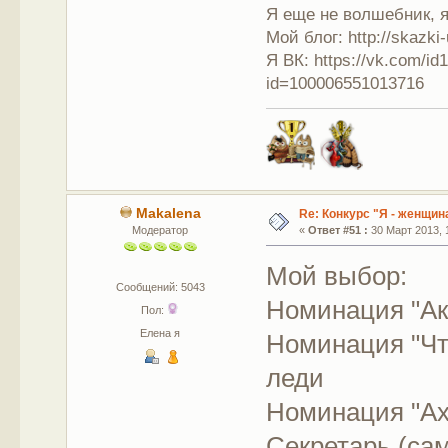
Я еще не волшебник, я 
Мой блог: http://skazki
Я ВК: https://vk.com/i
id=100006551013716
Makalena
Re: Конкурс "Я - женщина
Модератор
«
Ответ #51 :
30 Март 2013, 1
Мой выбор:
Сообщений: 5043
Номинация "Ак
Пол:
Елена я
Номинация "Чт
леди
Номинация "Ах
Секретарь (сам