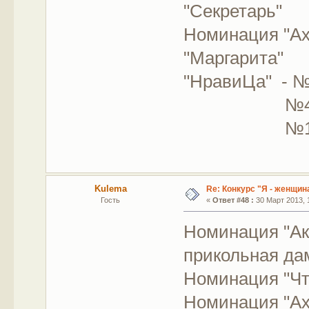
"Секретарь"
Номинация "Ах
"Маргарита"
"НравиЦа" - №
№4 "Биз
№1 "Жила 
Kulema
Re: Конкурс "Я - женщина
Гость
«
Ответ #48 :
30 Март 2013, 1
Номинация "Ак
прикольная да
Номинация "Чт
Номинация "Ах