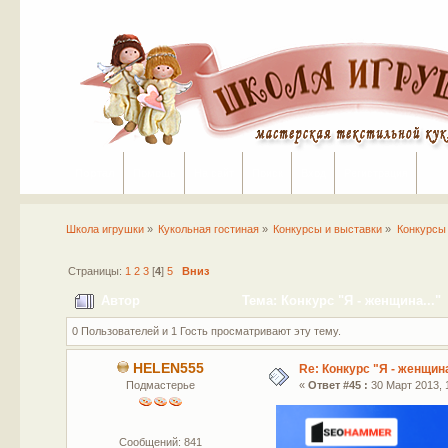
Портал
Помощь
На сайт
Поиск
Вход
Регистрация
Школа игрушки
»
Кукольная гостиная
»
Конкурсы и выставки
»
Конкурсы
Страницы:
1
2
3
[
4
]
5
Вниз
Автор
Тема: Конкурс "Я - женщина..."
0 Пользователей и 1 Гость просматривают эту тему.
HELEN555
Re: Конкурс "Я - женщина
Подмастерье
«
Ответ #45 :
30 Март 2013, 1
Сообщений: 841