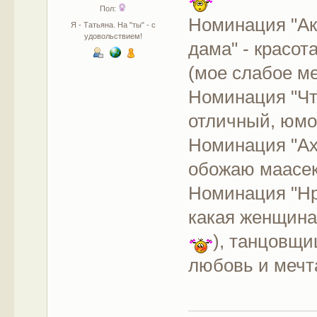
Пол:
Номинация "Ак
Я - Татьяна. На "ты" - с
удовольствием!
дама" - красот
(мое слабое м
Номинация "Что
отличный, юмо
Номинация "Ах
обожаю маасек
Номинация "Нра
какая женщина!
), танцовщи
любовь и мечт