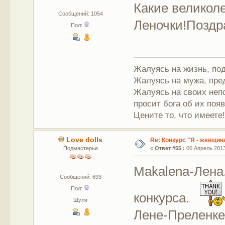
Какие великол
Сообщений: 1054
Леночки!Поздр
Пол:
Жалуясь на жизнь, под
Жалуясь на мужа, пре
Жалуясь на своих непо
просит бога об их поя
Цените то, что имеете
Love dolls
Re: Конкурс "Я - женщина
Подмастерье
«
Ответ #55 :
06 Апрель 2013,
Makalena-Лена
Сообщений: 693
Пол:
конкурса.
Шуля
Лене-Преленке