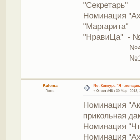
"Секретарь"
Номинация "Ах
"Маргарита"
"НравиЦа" - №
№4 "Биз
№1 "Жила 
Kulema
Re: Конкурс "Я - женщина
Гость
«
Ответ #48 :
30 Март 2013, 1
Номинация "Ак
прикольная да
Номинация "Чт
Номинация "Ах