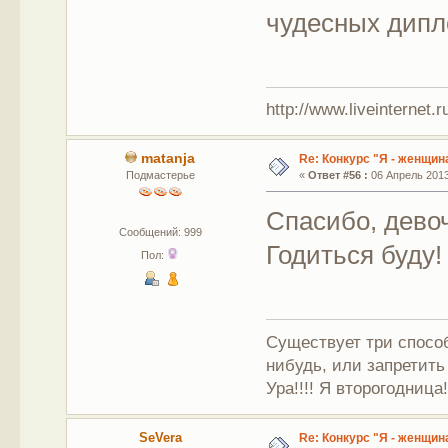
чудесных дипл
http://www.liveinternet.r
matanja
Re: Конкурс "Я - женщина
Подмастерье
«
Ответ #56 :
06 Апрель 2013,
Спасибо, дево
Сообщений: 999
Годиться буду!
Пол:
Существует три способ
нибудь, или запретить
Ура!!!! Я второгодница!!
SeVera
Re: Конкурс "Я - женщина