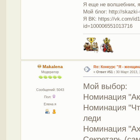
Я еще не волшебник, я 
Мой блог: http://skazki
Я ВК: https://vk.com/i
id=100006551013716
Makalena
Re: Конкурс "Я - женщина
Модератор
«
Ответ #51 :
30 Март 2013, 1
Мой выбор:
Сообщений: 5043
Номинация "Ак
Пол:
Елена я
Номинация "Чт
леди
Номинация "Ах
Секретарь (сам