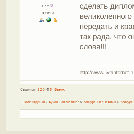
сделать дипло
Пол:
Я Елена
великолепного 
передать и кра
так рада, что 
слова!!!
http://www.liveinternet.r
Страницы:
1
2
3
[
4
]
5
Вверх
Школа игрушки
»
Кукольная гостиная
»
Конкурсы и выставки
»
Конкурс