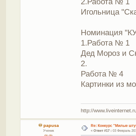
2.Работа № 1
Игольница "Ска
Номинация "К
1.Работа № 1
Дед Мороз и С
2.
Работа № 4
Картинки из мо
http://www.liveinternet.
papusa
Re: Конкурс "Милые шту
Ученик
«
Ответ #17 :
03 Февраль 201