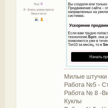
Вы создали или только 
Пол:
Продвижение сайта – эт
Я - Елена, можно просто
направленных на увели
Лена и на ты
системах.
Ускорение продви
Если вам трудно попаст
технологию
Буст
, она 
появляются уже в течен
Топ10 за месяц, то в
Se
Начать пр
Милые штучки
Работа №5 - С
Работа № 8 -В
Куклы