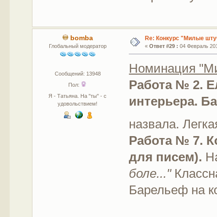
bomba
Re: Конкурс "Милые шту
Глобальный модератор
«
Ответ #29 :
04 Февраль 201
Номинация "М
Сообщений: 13948
Работа № 2. 
Пол:
Я - Татьяна. На "ты" - с
интерьера. Б
удовольствием!
назвала. Легк
Работа № 7. 
для писем).
Н
боле..."
Классна
Барельеф на к