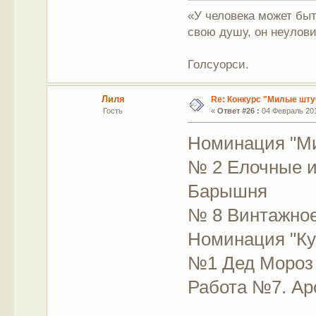
«У человека может быт
свою душу, он неулови
Голсуорси.
Лиля
Re: Конкурс "Милые шту
Гость
«
Ответ #26 :
04 Февраль 201
Номинация "М
№ 2 Елочные и
Барышня
№ 8 Винтажное
Номинация "Ку
№1 Дед Мороз 
Работа №7. Ар