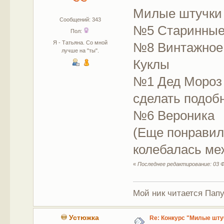
Милые штучки
Сообщений: 343
№5 Старинные 
Пол:
Я - Татьяна. Со мной
№8 Винтажное 
лучше на "ты".
Куклы
№1 Дед Мороз 
сделать подобн
№6 Вероника
(Еще понравил
колебалась меж
«
Последнее редактирование: 03 Ф
Мой ник читается Папу
Устюжка
Re: Конкурс "Милые шту