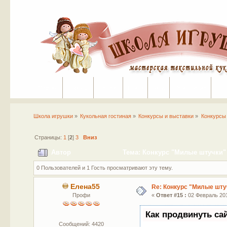
Портал
Помощь
На сайт
Поиск
Вход
Регистрация
Школа игрушки
»
Кукольная гостиная
»
Конкурсы и выставки
»
Конкурсы
Страницы:
1
[
2
]
3
Вниз
Автор
Тема: Конкурс "Милые штучки" 
0 Пользователей и 1 Гость просматривают эту тему.
Елена55
Re: Конкурс "Милые шту
Профи
«
Ответ #15 :
02 Февраль 201
Как продвинуть са
Сообщений: 4420