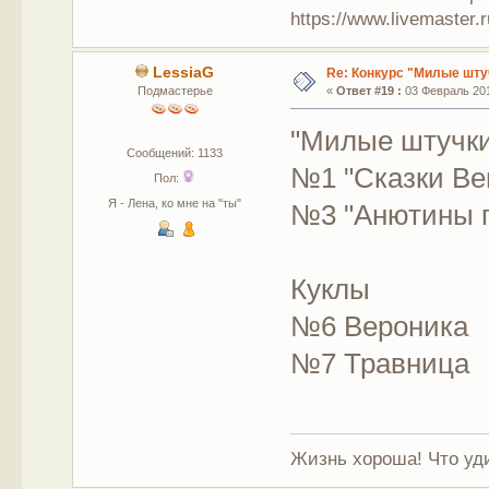
https://www.livemaster.
LessiaG
Re: Конкурс "Милые шту
Подмастерье
«
Ответ #19 :
03 Февраль 201
"Милые штучк
Сообщений: 1133
№1 "Сказки Ве
Пол:
Я - Лена, ко мне на "ты"
№3 "Анютины г
Куклы
№6 Вероника
№7 Травница
Жизнь хороша! Что уди