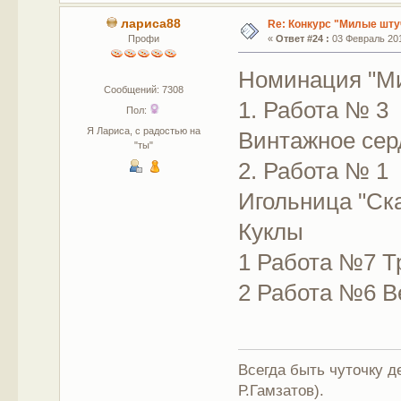
лариса88
Re: Конкурс "Милые шту
Профи
«
Ответ #24 :
03 Февраль 201
Номинация "М
Сообщений: 7308
1. Работа № 3
Пол:
Я Лариса, с радостью на
Винтажное сер
"ты"
2. Работа № 1
Игольница "Ска
Куклы
1 Работа №7 Т
2 Работа №6 В
Всегда быть чуточку де
Р.Гамзатов).