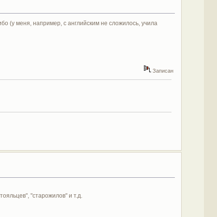
бо (у меня, например, с английским не сложилось, учила
Записан
ояльцев", "старожилов" и т.д.