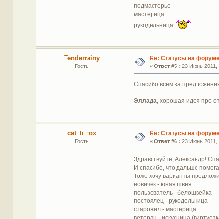
подмастерье
мастерица
рукодельница
Tenderrainy
Re: Статусы на форум
Гость
«
Ответ #5 :
23 Июнь 2011, 
Спасибо всем за предложения
Эллада
, хорошая идея про о
cat_li_fox
Re: Статусы на форум
Гость
«
Ответ #6 :
23 Июнь 2011, 
Здравствуйте, Александр! Спа
И спасибо, что дальше помога
Тоже хочу варианты предложи
новичек - юная швея
пользователь - белошвейка
постоялец - рукодельница
старожил - мастерица
ветеран - искусница (виртуозк