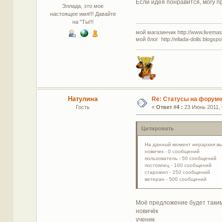
Если идея понравится, могу п
Эллада, это мое
настоящее имя!!! Давайте
на "Ты!!!
мой магазинчик http://www.livemaste
мой блог http://ellada-dolls.blogspo
Натулина
Re: Статусы на форум
Гость
«
Ответ #4 :
23 Июнь 2011, 
Цитировать
На данный момент иерархия выг
новичек - 0 сообщений
пользователь - 50 сообщений
постоялец - 100 сообщений
старожил - 250 сообщений
ветеран - 500 сообщений
Моё предложение будет таким
новичёк
ученик