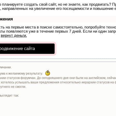
 планируете создать свой сайт, но не знаете, как продвигать? П
, направленных на увеличение его посещаемости и повышение е
ижения
сть на первые места в поиске самостоятельно, попробуйте тех
аты появляются уже в течение первых 7 дней. Если ни один запро
р
вернут деньги.
родвижение сайта
мчанки.
ума к желаемому результату.
ии статусов форумчан. До сегодняшнего дня они были на английском, сейчас я
ы хотелось услышать ваши предложения относительно иерархии статусов на 
утнего не смогли.
ыглядит так: