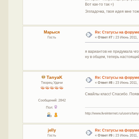
Вот как-то так =)
Элладочка, твоя идея мне то
Марыся
Re: Статусы на форум
Гость
«
Ответ #7 :
23 Июнь 2011, 
я вариантов не придумала чг
ну в общем, теперь настоящий 
TanyaK
Re: Статусы на форум
Творец Удачи
«
Ответ #8 :
23 Июнь 2011, 
Смайлы класс! Спасибо. Появи
Сообщений: 2842
Пол:
http://www.liveinternet.ru/users/tan
jelly
Re: Статусы на форум
Гость
«
Ответ #9 :
23 Июнь 2011, 