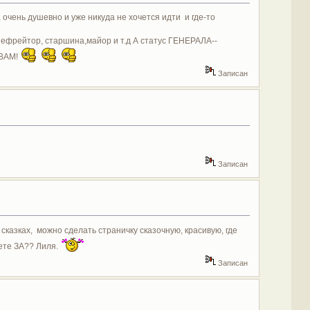
очень душевно и уже никуда не хочется идти и где-то
, ефрейтор, старшина,майор и т.д А статус ГЕНЕРАЛА--
 ВАМ!
Записан
Записан
казках, можно сделать страничку сказочную, красивую, где
дете ЗА?? Лиля.
Записан