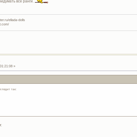
ридумать все ранги.
r.ru/ellada-dolls
t.com/
е
01:21:08 »
лядит так:
: