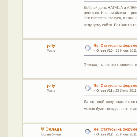
Добрый день НАТАША и АЛЕКСАН
региться. И за смайлики----рес
Что касается статуса, я тоже
ведущему сайта. Вот как-то 
jelly
Re: Статусы на форум
Гость
«
Ответ #10 :
23 Июнь 2011,
Эллада, ты что же торопишь 
jelly
Re: Статусы на форум
Гость
«
Ответ #11 :
23 Июнь 2011,
Да, вот ещё хочу поделиться 
можно будет поздравлять с дн
Эллада
Re: Статусы на форум
Волшебница
«
Ответ #12 :
23 Июнь 2011,