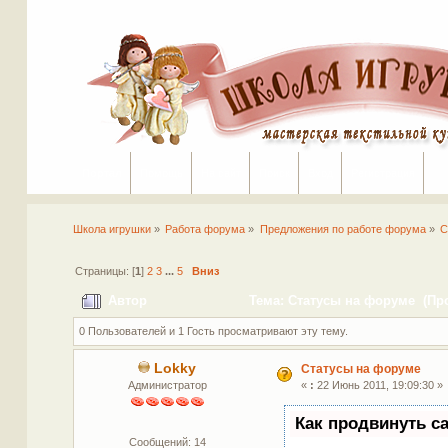
Портал
Помощь
На сайт
Поиск
Вход
Регистрация
Школа игрушки
»
Работа форума
»
Предложения по работе форума
»
С
Страницы: [
1
]
2
3
...
5
Вниз
Автор
Тема: Статусы на форуме (Про
0 Пользователей и 1 Гость просматривают эту тему.
Lokky
Статусы на форуме
Администратор
«
:
22 Июнь 2011, 19:09:30 »
Как продвинуть с
Сообщений: 14