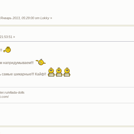
Январь 2013, 05:29:00 от Lokky
»
е
21:53:51 »
!!
ам напридумываем!!!
ь самые шикарные!!! Кайф!!
r.ru/ellada-dolls
t.com/
е