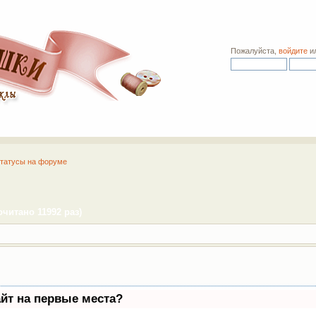
Пожалуйста,
войдите
и
татусы на форуме
читано 11992 раз)
айт на первые места?