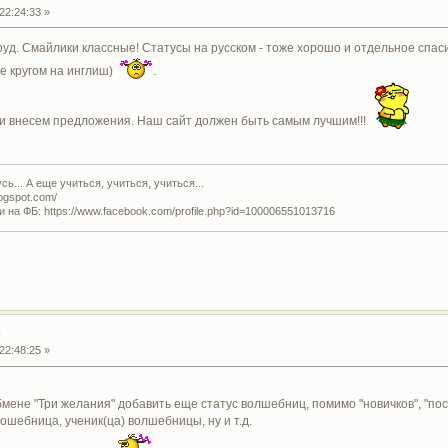
22:24:33 »
уд. Смайлики классные! Статусы на русском - тоже хорошо и отдельное спаси
се кругом на инглиш)
.
м и внесем предложения. Наш сайт должен быть самым лучшим!!!
ь... А еще учиться, учиться, учиться...
logspot.com/
и на ФБ: https://www.facebook.com/profile.php?id=100006551013716
е
22:48:25 »
бмене "Три желания" добавить еще статус волшебниц, помимо "новичков", "пост
шебница, ученик(ца) волшебницы, ну и т.д.