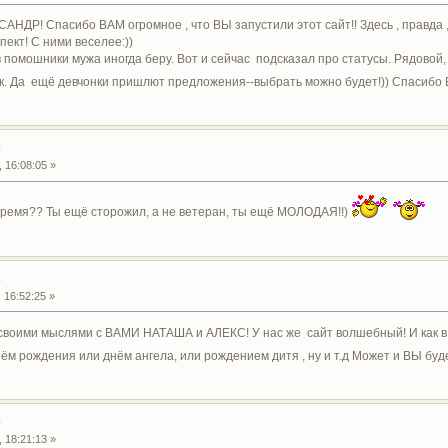
ДР! Спасибо ВАМ огромное , что ВЫ запустили этот сайт!! Здесь , правда , 
пект! С ними веселее:))
 в помошники мужа иногда беру. Вот и сейчас подсказал про статусы. Рядовой
так. Да ещё девчонки пришлют предложения--выбрать можно будет!)) Спасибо
е
 16:08:05 »
время?? Ты ещё сторожил, а не ветеран, ты ещё МОЛОДАЯ!!)
е
 16:52:25 »
своими мыслями с ВАМИ НАТАША и АЛЕКС! У нас же сайт волшебный! И как в с
ём рождения или днём ангела, или рождением дитя , ну и т.д Может и ВЫ бу
е
 18:21:13 »