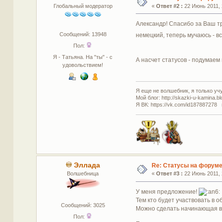
Глобальный модератор
«
Ответ #2 :
22 Июнь 2011, 
Александр! Спасибо за Ваш тр
Сообщений: 13948
немецкий, теперь мучаюсь - в
Пол:
Я - Татьяна. На "ты" - с
А насчет статусов - подумае
удовольствием!
Я еще не волшебник, я только учус
Мой блог: http://skazki-u-kamina.b
Я ВК: https://vk.com/id187887278 
Эллада
Re: Статусы на форум
Волшебница
«
Ответ #3 :
22 Июнь 2011, 
У меня предложение!
Тем кто будет участвовать в о
Сообщений: 3025
Можно сделать начинающая во
Пол: