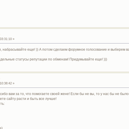
е
03:31:10 »
, набрасывайте еще! )) А потом сделаем форумное голосование и выберем в
тдельные статусы репутации по обменам! Придумывайте еще! )))
е
10:38:42 »
сибо вам за то, что помогаете своей жене! Если бы не вы, то у нас бы не был
ете сайту расти и быть все лучше!
ть:
а)