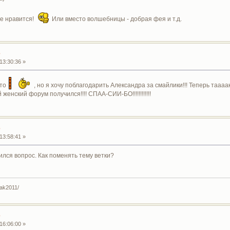
же нравится!
Или вместо волшебницы - добрая фея и т.д.
е
13:30:36 »
ото
, но я хочу поблагодарить Александра за смайлики!!! Теперь таааак 
женский форум получился!!!! СПАА-СИИ-БО!!!!!!!!!!!!
е
13:58:41 »
лся вопрос. Как поменять тему ветки?
yak2011/
е
16:06:00 »