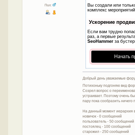
Вы создали или только
Пол:
комплекс мероприятий
Ускорение продв
Если вам трудно попа
раз, а первые результ
SeoHammer
за бусте
Начать п
Добрый день уважаемые фору
Потихоньку подгоняю вид фор
Созрел вопрос о переименован
устраивает. Поэтому очень б
пару пока сообразить ничего п
На данный момент иерархия в
новичок - 0 сообщений
пользователь - 50 сообщений
постоялец - 100 сообщений
старожил - 250 сообщений