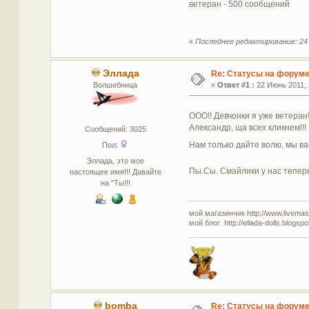
ветеран - 500 сообщений
«
Последнее редактирование: 24 
Эллада
Re: Статусы на форум
Волшебница
«
Ответ #1 :
22 Июнь 2011, 
ООО!! Девчонки я уже ветеран!
Александр, ща всех кликнем!!!
Сообщений: 3025
Нам только дайте волю, мы в
Пол:
Эллада, это мое
Пы.Сы. Смайлики у нас тепер
настоящее имя!!! Давайте
на "Ты!!!
мой магазинчик http://www.livemaste
мой блог http://ellada-dolls.blogspo
bomba
Re: Статусы на форум