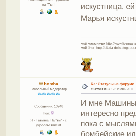
искустница, ей
на "Ты!!!
Марья искустни
мой магазинчик http://www.livemaster
мой блог http://ellada-dolls.blogspot
bomba
Re: Статусы на форуме
Глобальный модератор
«
Ответ #13 :
23 Июнь 2011, 1
И мне Машины 
Сообщений: 13948
интересно пре
Пол:
Я - Татьяна. На "ты" - с
пока с мыслями
удовольствием!
бомбейские ид