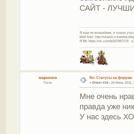
САЙТ - ЛУЧШ
Я еще не волшебник, я только учусь
Мой блог: http://skazki-u-kamina.blo
Я ВК: https://vk.com/id187887278 и
маркизон
Re: Статусы на форуме
Гость
«
Ответ #14 :
24 Июнь 2011, 
Мне очень нра
правда уже ник
У нас здесь Х