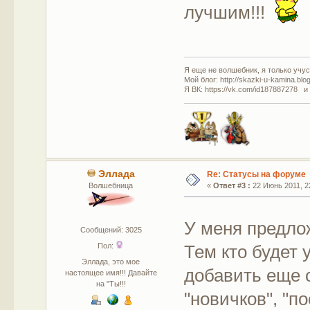
лучшим!!!
Я еще не волшебник, я только учусь
Мой блог: http://skazki-u-kamina.blo
Я ВК: https://vk.com/id187887278 и
Эллада
Re: Статусы на форуме
Волшебница
«
Ответ #3 :
22 Июнь 2011, 22
У меня предло
Сообщений: 3025
Тем кто будет 
Пол:
Эллада, это мое
добавить еще 
настоящее имя!!! Давайте
на "Ты!!!
"новичков", "по