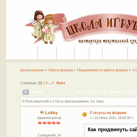
Портал
Помощь
На сайт
Поиск
Вход
Регистрация
Школа игрушки
»
Работа форума
»
Предложения по работе форума
»
Ст
Страницы: [
1
]
2
3
...
5
Вниз
Автор
Тема: Статусы на форуме (Проч
0 Пользователей и 1 Гость просматривают эту тему.
Lokky
Статусы на форуме
Администратор
«
:
22 Июнь 2011, 19:09:30 »
Как продвинуть са
Сообщений: 14