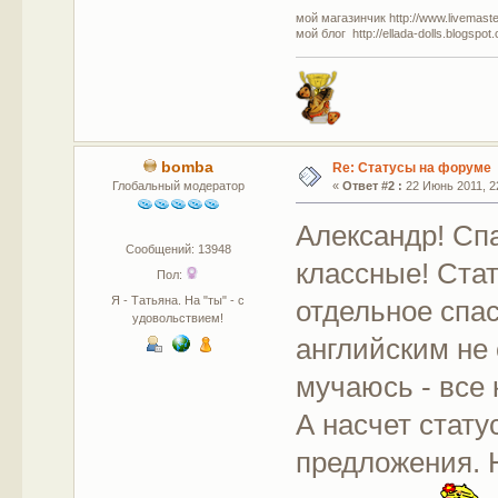
мой магазинчик http://www.livemaster
мой блог http://ellada-dolls.blogspot
bomba
Re: Статусы на форуме
Глобальный модератор
«
Ответ #2 :
22 Июнь 2011, 22
Александр! Сп
Сообщений: 13948
классные! Стат
Пол:
Я - Татьяна. На "ты" - с
отдельное спас
удовольствием!
английским не
мучаюсь - все
А насчет стату
предложения. 