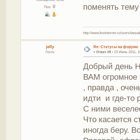
поменять тему
Пол:
http://www.liveinternet.ru/users/tany
jelly
Re: Статусы на форуме
Гость
«
Ответ #9 :
23 Июнь 2011, 16
Добрый день 
ВАМ огромное ,
, правда , оче
идти и где-то 
С ними веселее
Что касается с
иногда беру. В