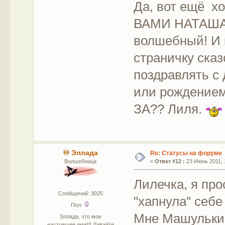
Да, вот ещё х
ВАМИ НАТАША 
волшебный! И 
страничку сказ
поздравлять с
или рождением 
ЗА?? Лиля.
Эллада
Re: Статусы на форуме
Волшебница
«
Ответ #12 :
23 Июнь 2011, 
Лилечка, я пр
Сообщений: 3025
"хапнула" себе 
Пол:
Мне Машулькин
Эллада, это мое
настоящее имя!!! Давайте