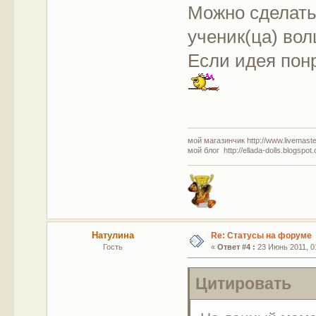
Можно сделат
ученик(ца) вол
Если идея понр
мой магазинчик http://www.livemaster
мой блог http://ellada-dolls.blogspot
Натулина
Re: Статусы на форуме
Гость
«
Ответ #4 :
23 Июнь 2011, 01
Цитировать