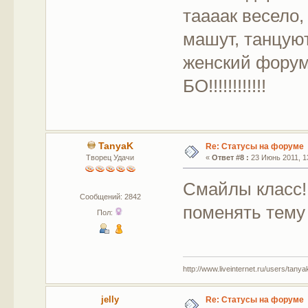
таааак весело, 
машут, танцуют
женский форум
БО!!!!!!!!!!!!
TanyaK
Re: Статусы на форуме
Творец Удачи
«
Ответ #8 :
23 Июнь 2011, 13
Смайлы класс!
Сообщений: 2842
поменять тему
Пол:
http://www.liveinternet.ru/users/tany
jelly
Re: Статусы на форуме