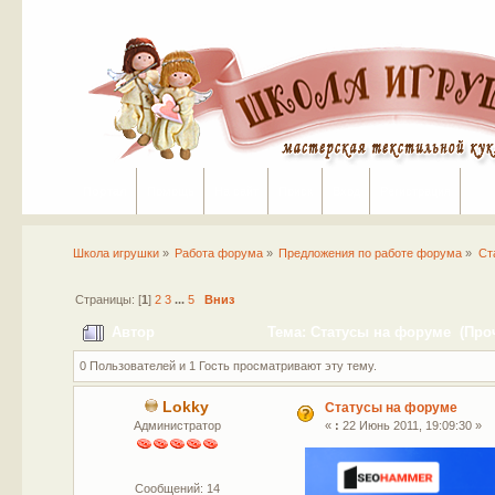
Портал
Помощь
На сайт
Поиск
Вход
Регистрация
Школа игрушки
»
Работа форума
»
Предложения по работе форума
»
Ст
Страницы: [
1
]
2
3
...
5
Вниз
Автор
Тема: Статусы на форуме (Проч
0 Пользователей и 1 Гость просматривают эту тему.
Lokky
Статусы на форуме
Администратор
«
:
22 Июнь 2011, 19:09:30 »
Сообщений: 14