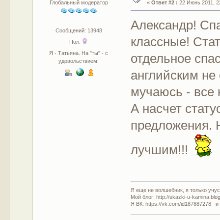
Глобальный модератор
«
Ответ #2 :
22 Июнь 2011, 22
Александр! Сп
Сообщений: 13948
классные! Стат
Пол:
Я - Татьяна. На "ты" - с
отдельное спас
удовольствием!
английским не
мучаюсь - все
А насчет стату
предложения. 
лучшим!!!
Я еще не волшебник, я только учусь
Мой блог: http://skazki-u-kamina.blo
Я ВК: https://vk.com/id187887278 и