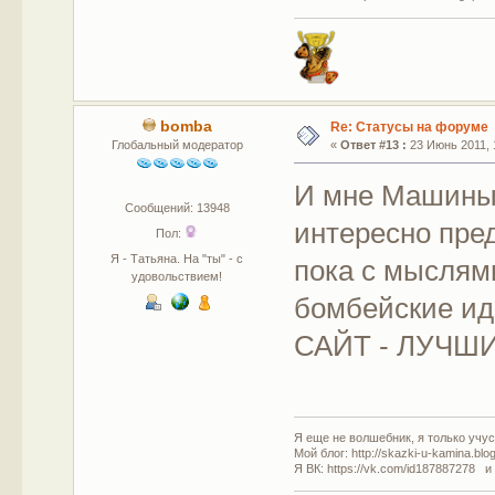
bomba
Re: Статусы на форуме
Глобальный модератор
«
Ответ #13 :
23 Июнь 2011, 1
И мне Машины 
Сообщений: 13948
интересно пре
Пол:
Я - Татьяна. На "ты" - с
пока с мыслями
удовольствием!
бомбейские ид
САЙТ - ЛУЧШ
Я еще не волшебник, я только учусь
Мой блог: http://skazki-u-kamina.blo
Я ВК: https://vk.com/id187887278 и