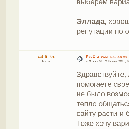
выберем вариа
Эллада
, хоро
репутации по 
cat_li_fox
Re: Статусы на форуме
Гость
«
Ответ #6 :
23 Июнь 2011, 10
Здравствуйте, 
помогаете свое
не было возмож
тепло общатьс
сайту расти и 
Тоже хочу вар