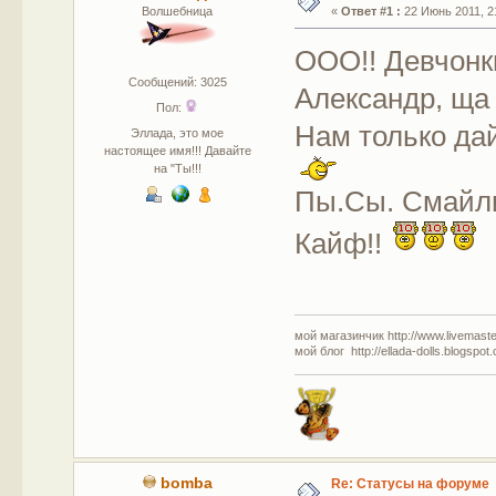
Волшебница
«
Ответ #1 :
22 Июнь 2011, 21
ООО!! Девчонки
Сообщений: 3025
Александр, ща 
Пол:
Нам только да
Эллада, это мое
настоящее имя!!! Давайте
на "Ты!!!
Пы.Сы. Смайли
Кайф!!
мой магазинчик http://www.livemaster
мой блог http://ellada-dolls.blogspot
bomba
Re: Статусы на форуме