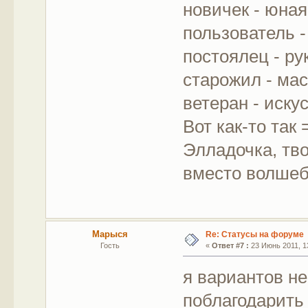
новичек - юна
пользователь 
постоялец - р
старожил - ма
ветеран - иску
Вот как-то так 
Элладочка, тв
вместо волшебн
Марыся
Re: Статусы на форуме
Гость
«
Ответ #7 :
23 Июнь 2011, 13
я вариантов н
поблагодарить 