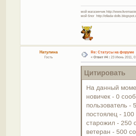
мой магазинчик http://www.livemaster
мой блог http://ellada-dolls.blogspot
Натулина
Re: Статусы на форуме
Гость
«
Ответ #4 :
23 Июнь 2011, 01
Цитировать
На данный моме
новичек - 0 соо
пользователь -
постоялец - 10
старожил - 250
ветеран - 500 