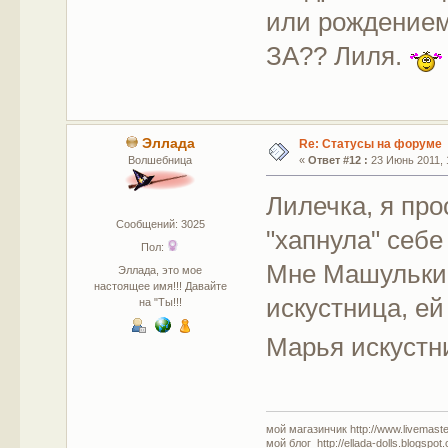
или рождением 
ЗА?? Лиля.
Эллада
Re: Статусы на форуме
Волшебница
«
Ответ #12 :
23 Июнь 2011, 
Лилечка, я пр
Сообщений: 3025
"хапнула" себе 
Пол:
Мне Машулькин
Эллада, это мое
настоящее имя!!! Давайте
искустница, ей
на "Ты!!!
Марья искустни
мой магазинчик http://www.livemaster
мой блог http://ellada-dolls.blogspot