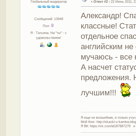
Глобальный модератор
«
Ответ #2 :
22 Июнь 2011, 22
Александр! Сп
Сообщений: 13948
классные! Стат
Пол:
Я - Татьяна. На "ты" - с
отдельное спас
удовольствием!
английским не
мучаюсь - все
А насчет стату
предложения. 
лучшим!!!
Я еще не волшебник, я только учусь
Мой блог: http://skazki-u-kamina.blo
Я ВК: https://vk.com/id187887278 и