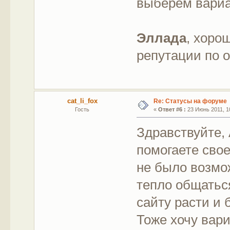
выберем вариа
Эллада
, хоро
репутации по 
cat_li_fox
Re: Статусы на форуме
Гость
«
Ответ #6 :
23 Июнь 2011, 10
Здравствуйте, 
помогаете свое
не было возмож
тепло общатьс
сайту расти и 
Тоже хочу вар