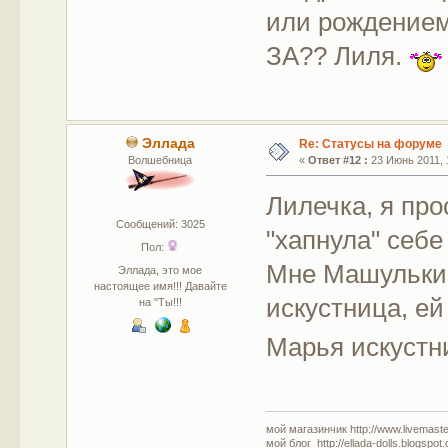
или рождением 
ЗА?? Лиля.
Эллада
Re: Статусы на форуме
Волшебница
«
Ответ #12 :
23 Июнь 2011, 
Лилечка, я пр
Сообщений: 3025
"хапнула" себе 
Пол:
Мне Машулькин
Эллада, это мое
настоящее имя!!! Давайте
искустница, ей
на "Ты!!!
Марья искустни
мой магазинчик http://www.livemaster
мой блог http://ellada-dolls.blogspot