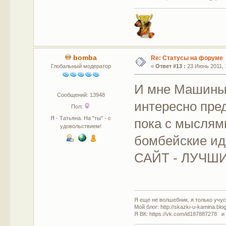
bomba
Re: Статусы на форуме
Глобальный модератор
«
Ответ #13 :
23 Июнь 2011, 1
И мне Машины 
Сообщений: 13948
интересно пре
Пол:
Я - Татьяна. На "ты" - с
пока с мыслями
удовольствием!
бомбейские ид
САЙТ - ЛУЧШ
Я еще не волшебник, я только учусь
Мой блог: http://skazki-u-kamina.blo
Я ВК: https://vk.com/id187887278 и