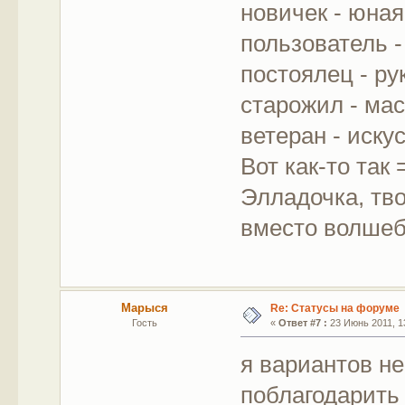
новичек - юна
пользователь 
постоялец - р
старожил - ма
ветеран - иску
Вот как-то так 
Элладочка, тв
вместо волшебн
Марыся
Re: Статусы на форуме
Гость
«
Ответ #7 :
23 Июнь 2011, 13
я вариантов н
поблагодарить 