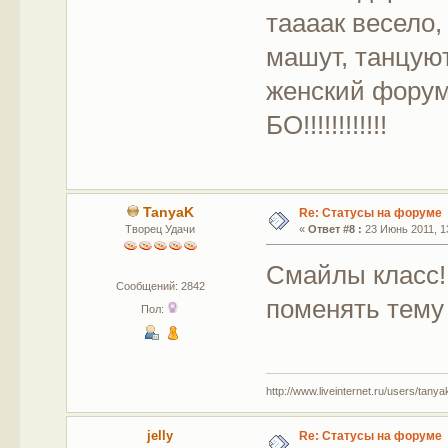
таааак весело, 
машут, танцуют
женский форум
БО!!!!!!!!!!!!
TanyaK
Re: Статусы на форуме
Творец Удачи
«
Ответ #8 :
23 Июнь 2011, 13
Смайлы класс!
Сообщений: 2842
поменять тему
Пол:
http://www.liveinternet.ru/users/tany
jelly
Re: Статусы на форуме