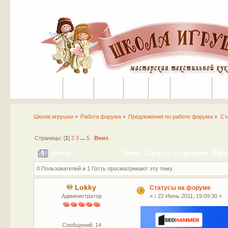
Портал
Помощь
На сайт
Поиск
Вход
Регистрация
Школа игрушки
»
Работа форума
»
Предложения по работе форума
»
Ст
Страницы: [
1
]
2
3
...
5
Вниз
Автор
Тема: Статусы на форуме (Проч
0 Пользователей и 1 Гость просматривают эту тему.
Lokky
Статусы на форуме
Администратор
«
:
22 Июнь 2011, 19:09:30 »
Сообщений: 14