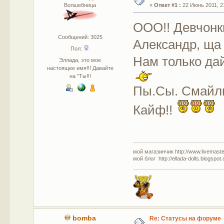
Волшебница
«
Ответ #1 :
22 Июнь 2011, 21
ООО!! Девчонки
Сообщений: 3025
Александр, ща 
Пол:
Нам только да
Эллада, это мое
настоящее имя!!! Давайте
на "Ты!!!
Пы.Сы. Смайли
Кайф!!
мой магазинчик http://www.livemaster
мой блог http://ellada-dolls.blogspot
bomba
Re: Статусы на форуме