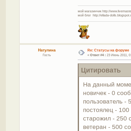
мой магазинчик http://www.livemaster
мой блог http://ellada-dolls.blogspot
Натулина
Re: Статусы на форуме
Гость
«
Ответ #4 :
23 Июнь 2011, 01
Цитировать
На данный моме
новичек - 0 соо
пользователь -
постоялец - 10
старожил - 250
ветеран - 500 