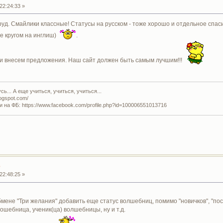
22:24:33 »
уд. Смайлики классные! Статусы на русском - тоже хорошо и отдельное спаси
се кругом на инглиш)
.
м и внесем предложения. Наш сайт должен быть самым лучшим!!!
ь... А еще учиться, учиться, учиться...
logspot.com/
и на ФБ: https://www.facebook.com/profile.php?id=100006551013716
е
22:48:25 »
бмене "Три желания" добавить еще статус волшебниц, помимо "новичков", "пост
шебница, ученик(ца) волшебницы, ну и т.д.