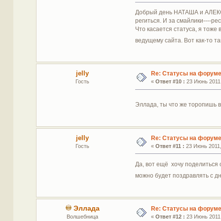
Добрый день НАТАША и АЛЕКСАН
региться. И за смайлики----рес
Что касается статуса, я тоже
ведущему сайта. Вот как-то 
jelly
Re: Статусы на форум
Гость
«
Ответ #10 :
23 Июнь 2011,
Эллада, ты что же торопишь 
jelly
Re: Статусы на форум
Гость
«
Ответ #11 :
23 Июнь 2011,
Да, вот ещё хочу поделиться 
можно будет поздравлять с дн
Эллада
Re: Статусы на форум
Волшебница
«
Ответ #12 :
23 Июнь 2011,