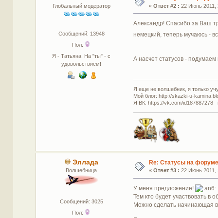
Глобальный модератор
«
Ответ #2 :
22 Июнь 2011, 
Александр! Спасибо за Ваш тр
Сообщений: 13948
немецкий, теперь мучаюсь - в
Пол:
Я - Татьяна. На "ты" - с
А насчет статусов - подумае
удовольствием!
Я еще не волшебник, я только учус
Мой блог: http://skazki-u-kamina.b
Я ВК: https://vk.com/id187887278 
Эллада
Re: Статусы на форум
Волшебница
«
Ответ #3 :
22 Июнь 2011, 
У меня предложение!
Тем кто будет участвовать в о
Сообщений: 3025
Можно сделать начинающая во
Пол: