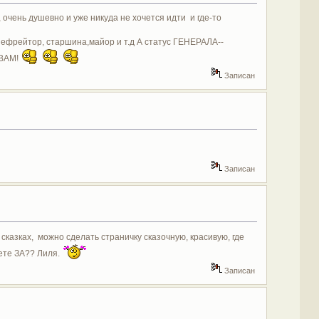
очень душевно и уже никуда не хочется идти и где-то
, ефрейтор, старшина,майор и т.д А статус ГЕНЕРАЛА--
 ВАМ!
Записан
Записан
казках, можно сделать страничку сказочную, красивую, где
дете ЗА?? Лиля.
Записан