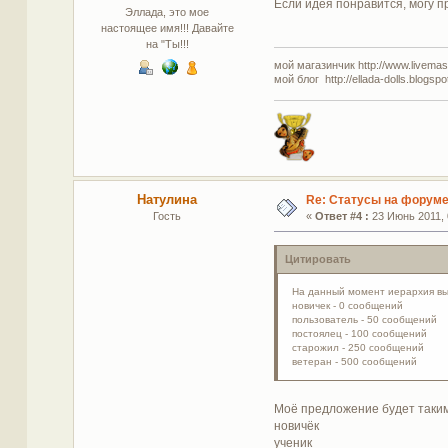
Если идея понравится, могу п
Эллада, это мое
настоящее имя!!! Давайте
на "Ты!!!
мой магазинчик http://www.livemaste
мой блог http://ellada-dolls.blogspo
Натулина
Re: Статусы на форум
Гость
«
Ответ #4 :
23 Июнь 2011, 
Цитировать
На данный момент иерархия выг
новичек - 0 сообщений
пользователь - 50 сообщений
постоялец - 100 сообщений
старожил - 250 сообщений
ветеран - 500 сообщений
Моё предложение будет таким
новичёк
ученик