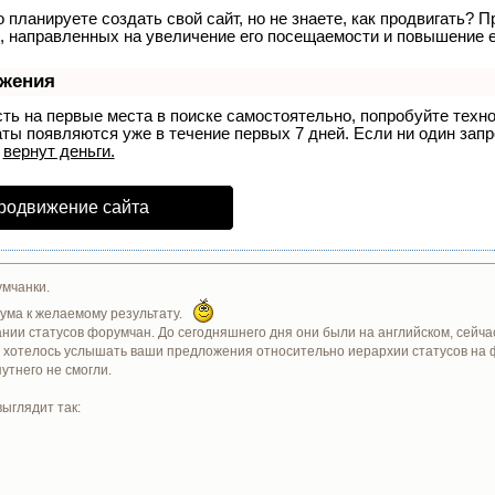
 планируете создать свой сайт, но не знаете, как продвигать? П
, направленных на увеличение его посещаемости и повышение е
ижения
сть на первые места в поиске самостоятельно, попробуйте тех
аты появляются уже в течение первых 7 дней. Если ни один запро
р
вернут деньги.
родвижение сайта
мчанки.
ума к желаемому результату.
ии статусов форумчан. До сегодняшнего дня они были на английском, сейчас я
ы хотелось услышать ваши предложения относительно иерархии статусов на 
утнего не смогли.
ыглядит так: