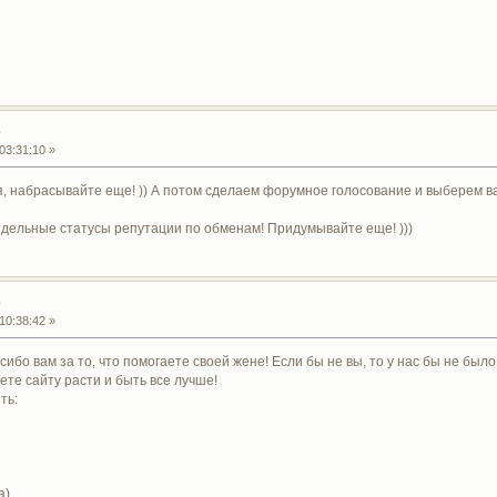
е
03:31:10 »
, набрасывайте еще! )) А потом сделаем форумное голосование и выберем в
тдельные статусы репутации по обменам! Придумывайте еще! )))
е
10:38:42 »
сибо вам за то, что помогаете своей жене! Если бы не вы, то у нас бы не был
ете сайту расти и быть все лучше!
ть:
а)