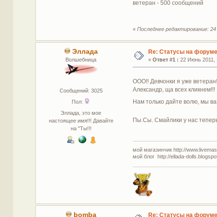
ветеран - 500 сообщений
«
Последнее редактирование: 24 
Эллада
Re: Статусы на форум
Волшебница
«
Ответ #1 :
22 Июнь 2011, 
ООО!! Девчонки я уже ветеран!
Александр, ща всех кликнем!!!
Сообщений: 3025
Нам только дайте волю, мы в
Пол:
Эллада, это мое
Пы.Сы. Смайлики у нас тепер
настоящее имя!!! Давайте
на "Ты!!!
мой магазинчик http://www.livemaste
мой блог http://ellada-dolls.blogspo
bomba
Re: Статусы на форум