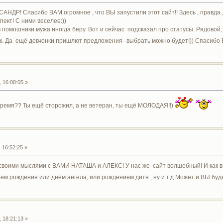
ДР! Спасибо ВАМ огромное , что ВЫ запустили этот сайт!! Здесь , правда , 
пект! С ними веселее:))
 в помошники мужа иногда беру. Вот и сейчас подсказал про статусы. Рядовой
так. Да ещё девчонки пришлют предложения--выбрать можно будет!)) Спасибо
е
 16:08:05 »
время?? Ты ещё сторожил, а не ветеран, ты ещё МОЛОДАЯ!!)
е
 16:52:25 »
своими мыслями с ВАМИ НАТАША и АЛЕКС! У нас же сайт волшебный! И как в с
ём рождения или днём ангела, или рождением дитя , ну и т.д Может и ВЫ бу
е
 18:21:13 »