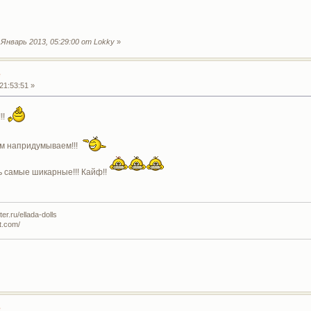
Январь 2013, 05:29:00 от Lokky
»
е
21:53:51 »
!!
ам напридумываем!!!
ь самые шикарные!!! Кайф!!
r.ru/ellada-dolls
t.com/
е