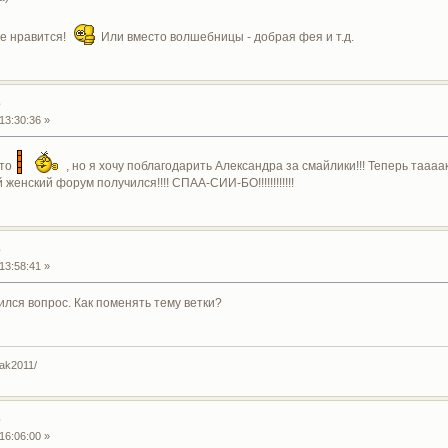
же нравится!
Или вместо волшебницы - добрая фея и т.д.
е
13:30:36 »
ото
, но я хочу поблагодарить Александра за смайлики!!! Теперь таааак 
женский форум получился!!!! СПАА-СИИ-БО!!!!!!!!!!!!
е
13:58:41 »
лся вопрос. Как поменять тему ветки?
yak2011/
е
16:06:00 »