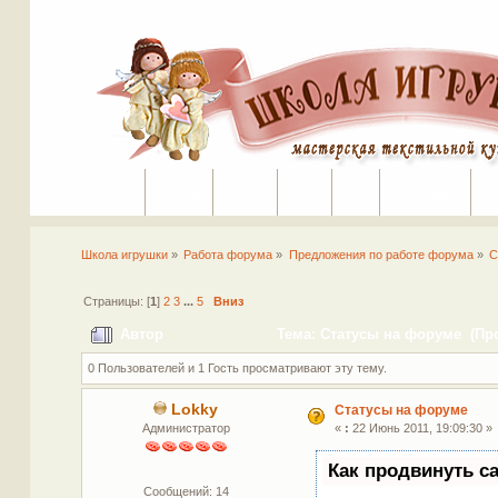
Портал
Помощь
На сайт
Поиск
Вход
Регистрация
Школа игрушки
»
Работа форума
»
Предложения по работе форума
»
С
Страницы: [
1
]
2
3
...
5
Вниз
Автор
Тема: Статусы на форуме (Про
0 Пользователей и 1 Гость просматривают эту тему.
Lokky
Статусы на форуме
Администратор
«
:
22 Июнь 2011, 19:09:30 »
Как продвинуть с
Сообщений: 14