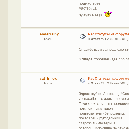
подмастерье
мастерица
рукодельница
Tenderrainy
Re: Статусы на форум
Гость
«
Ответ #5 :
23 Июнь 2011, 
Спасибо всем за предложения
Эллада
, хорошая идея про о
cat_li_fox
Re: Статусы на форум
Гость
«
Ответ #6 :
23 Июнь 2011, 
Здравствуйте, Александр! Спа
И спасибо, что дальше помога
Тоже хочу варианты предложи
новичек - юная швея
пользователь - белошвейка
постоялец - рукодельница
старожил - мастерица
ветеран - искусница (виртуозк