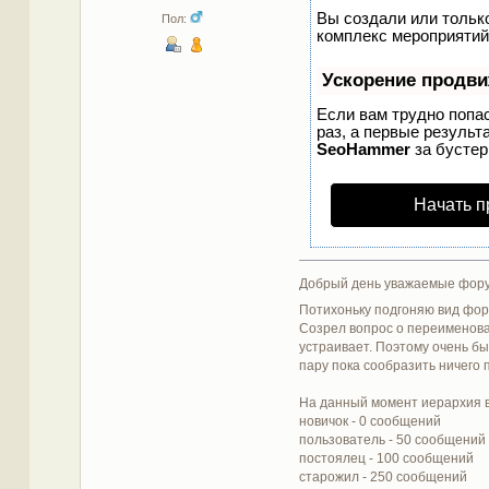
Вы создали или только
Пол:
комплекс мероприятий
Ускорение продв
Если вам трудно попа
раз, а первые результ
SeoHammer
за бусте
Начать п
Добрый день уважаемые фору
Потихоньку подгоняю вид фор
Созрел вопрос о переименован
устраивает. Поэтому очень б
пару пока сообразить ничего п
На данный момент иерархия в
новичок - 0 сообщений
пользователь - 50 сообщений
постоялец - 100 сообщений
старожил - 250 сообщений