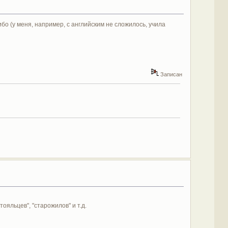
бо (у меня, например, с английским не сложилось, учила
Записан
ояльцев", "старожилов" и т.д.