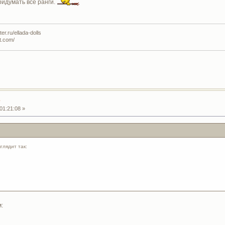
ридумать все ранги.
r.ru/ellada-dolls
t.com/
е
01:21:08 »
лядит так:
: