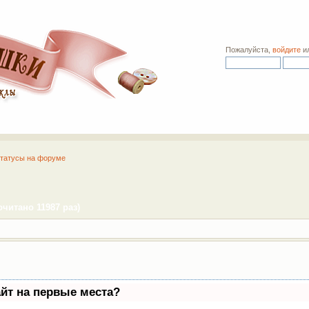
Пожалуйста,
войдите
и
татусы на форуме
читано 11987 раз)
айт на первые места?