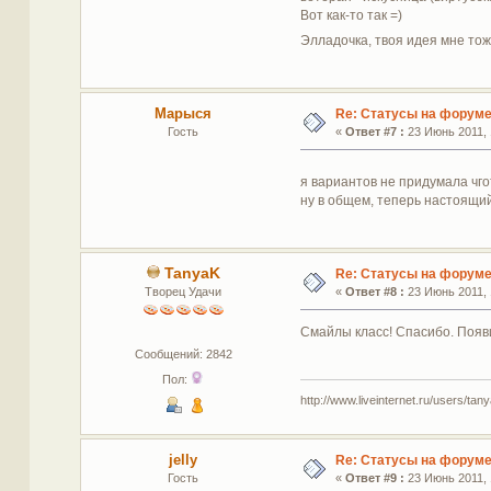
Вот как-то так =)
Элладочка, твоя идея мне то
Марыся
Re: Статусы на форум
Гость
«
Ответ #7 :
23 Июнь 2011, 
я вариантов не придумала чг
ну в общем, теперь настоящий 
TanyaK
Re: Статусы на форум
Творец Удачи
«
Ответ #8 :
23 Июнь 2011, 
Смайлы класс! Спасибо. Появи
Сообщений: 2842
Пол:
http://www.liveinternet.ru/users/tan
jelly
Re: Статусы на форум
Гость
«
Ответ #9 :
23 Июнь 2011, 