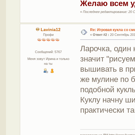
Желаю всем у
«
Последнее редактирование: 20 С
Lavinia12
Re: Игровая кукла со с
Профи
«
Ответ #2 :
20 Сентябрь 2015
Ларочка, один 
Сообщений: 5767
значит "рисуем
Меня зовут Ирина и только
на ты
вышивать в пр
же мулине по б
подобной кукл
Куклу начну ши
практически та
магазинчик на ЯМ http://www.livemaste