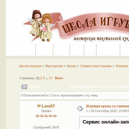
Портал
Помощь
На сайт
Поиск
Вход
Регистрация
Школа игрушки
»
Мастерские
»
Куклы
»
Совместные пошивы
»
Игровая 
Страницы: [
1
]
2
3
...
17
Вниз
Автор
Тема: Игровая кукла со сменно
0 Пользователей и 1 Гость просматривают эту тему.
Lara57
Игровая кукла со сменн
Профи
«
:
20 Сентябрь 2015, 14:08:0
Сервис онлайн-зап
Сообщений: 3975