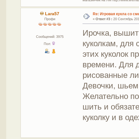
Lara57
Re: Игровая кукла со с
Профи
«
Ответ #3 :
20 Сентябрь 2015
Ирочка, вышито
Сообщений: 3975
куколкам, для 
Пол:
этих куколок п
времени. Для 
рисованные ли
Девочки, шьем
Желательно пок
шить и обязат
куколку и в од