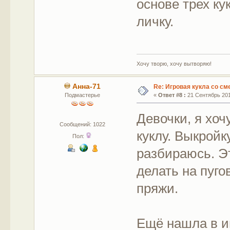
основе трех ку
личку.
Хочу творю, хочу вытворяю!
Анна-71
Re: Игровая кукла со с
Подмастерье
«
Ответ #8 :
21 Сентябрь 2015
Девочки, я хоч
Сообщений: 1022
куклу. Выкройк
Пол:
разбираюсь. Эт
делать на пуг
пряжи.
Ещё нашла в и