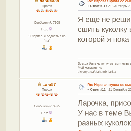
лариса88
Re: Игровая кукла со с
Профи
«
Ответ #11 :
21 Сентябрь 201
Я еще не решил
Сообщений: 7308
сшить куколку 
Пол:
Я Лариса, с радостью на
которой я пока
"ты"
Всегда быть чуточку детьми, есть в
Мой магазинчик
skrynya.ua/plahotnik-larisa
Lara57
Re: Игровая кукла со с
Профи
«
Ответ #12 :
21 Сентябрь 20
Ларочка, прис
Сообщений: 3975
У нас в теме 
Пол:
разных куколок