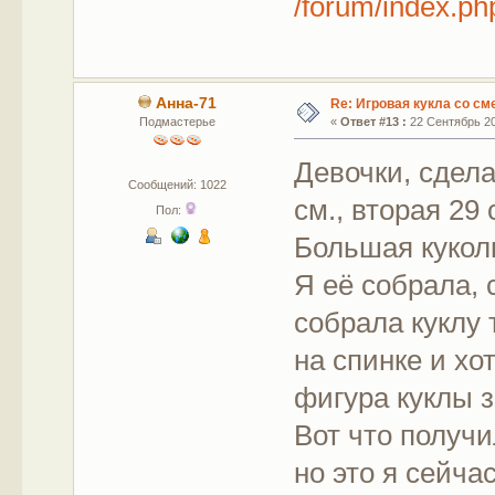
/forum/index.ph
Анна-71
Re: Игровая кукла со с
Подмастерье
«
Ответ #13 :
22 Сентябрь 20
Девочки, сдела
Сообщений: 1022
см., вторая 29
Пол:
Большая кукол
Я её собрала, 
собрала куклу 
на спинке и хо
фигура куклы з
Вот что получ
но это я сейча