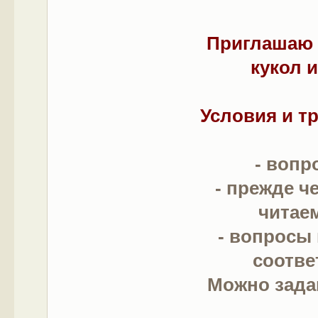
Приглашаю 
кукол 
Условия и т
- вопр
- прежде ч
читае
- вопросы
соотве
Можно зада