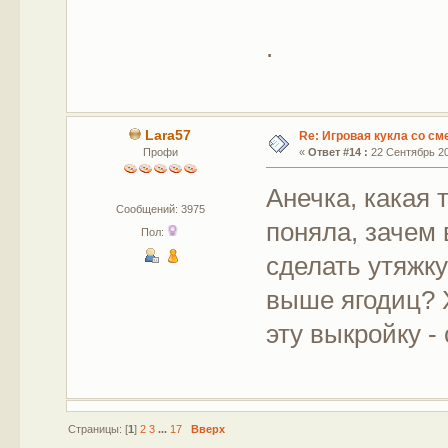
.
Lara57
Re: Игровая кукла со с
Профи
«
Ответ #14 :
22 Сентябрь 20
Анечка, какая 
Сообщений: 3975
поняла, зачем
Пол:
сделать утяжку
выше ягодиц? 
эту выкройку -
Страницы: [
1
]
2
3
...
17
Вверх