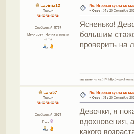
Lavinia12
Re: Игровая кукла со с
Профи
«
Ответ #4 :
20 Сентябрь 2015
Ясненько! Дев
Сообщений: 5767
большим стаже
Меня зовут Ирина и только
на ты
проверить на 
магазинчик на ЯМ http://www.livemaste
Lara57
Re: Игровая кукла со с
Профи
«
Ответ #5 :
20 Сентябрь 2015
Девочки, я по
Сообщений: 3975
вдохновения, а
Пол:
какого возраст