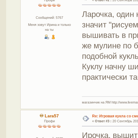
Ларочка, один 
Сообщений: 5767
значит "рисуем
Меня зовут Ирина и только
на ты
вышивать в пр
же мулине по б
подобной кукл
Куклу начну ши
практически та
магазинчик на ЯМ http://www.livemaste
Lara57
Re: Игровая кукла со с
Профи
«
Ответ #3 :
20 Сентябрь 2015
Ирочка, вышито