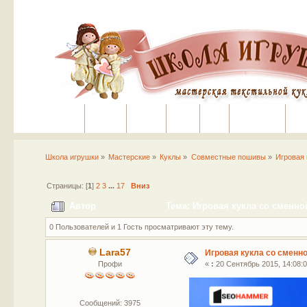
Портал
Помощь
На сайт
Поиск
Вход
Регистрация
Школа игрушки
»
Мастерские
»
Куклы
»
Совместные пошивы
»
Игровая 
Страницы: [
1
]
2
3
...
17
Вниз
Автор
Тема: Игровая кукла со сменно
0 Пользователей и 1 Гость просматривают эту тему.
Lara57
Игровая кукла со сменн
Профи
«
:
20 Сентябрь 2015, 14:08:0
Сообщений: 3975