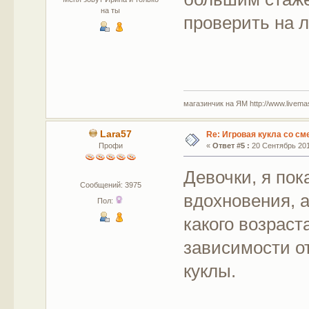
на ты
проверить на 
магазинчик на ЯМ http://www.livemaste
Lara57
Re: Игровая кукла со с
Профи
«
Ответ #5 :
20 Сентябрь 2015
Девочки, я по
Сообщений: 3975
вдохновения, а
Пол:
какого возраст
зависимости о
куклы.