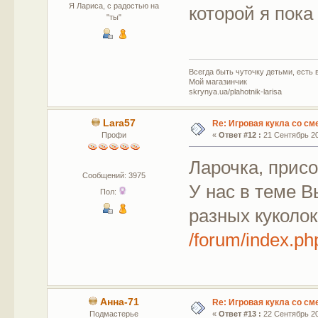
Я Лариса, с радостью на
которой я пока
"ты"
Всегда быть чуточку детьми, есть в
Мой магазинчик
skrynya.ua/plahotnik-larisa
Lara57
Re: Игровая кукла со с
Профи
«
Ответ #12 :
21 Сентябрь 20
Ларочка, прис
Сообщений: 3975
У нас в теме 
Пол:
разных куколок
/forum/index.ph
Анна-71
Re: Игровая кукла со с
Подмастерье
«
Ответ #13 :
22 Сентябрь 20