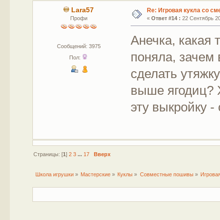
Lara57
Re: Игровая кукла со с
Профи
«
Ответ #14 :
22 Сентябрь 20
Анечка, какая 
Сообщений: 3975
поняла, зачем
Пол:
сделать утяжку
выше ягодиц? 
эту выкройку -
Страницы: [
1
]
2
3
...
17
Вверх
Школа игрушки
»
Мастерские
»
Куклы
»
Совместные пошивы
»
Игровая