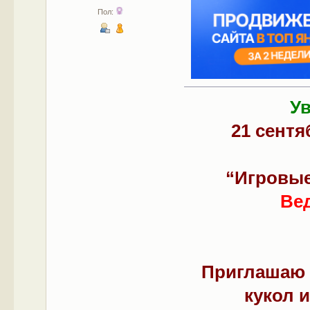
Пол:
У
21 сентяб
“Игровые
Ве
Приглашаю 
кукол 