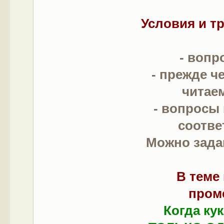
Условия и т
- вопр
- прежде ч
читае
- вопросы
соотве
Можно зада
В теме
пром
Когда ку