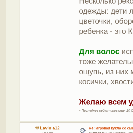
Несколько реко
одежды: дети л
цветочки, обор
ребенка - это
Для волос
исп
тоже желательн
ощупь, из них 
косички, хвост
Желаю всем у
«
Последнее редактирование: 20 С
Lavinia12
Re: Игровая кукла со с
Профи
«
Ответ #2 :
20 Сентябрь 2015