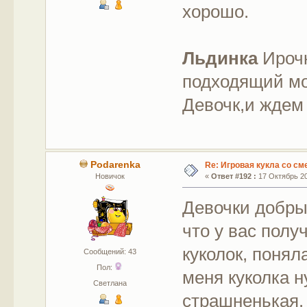
хорошо.
Льдинка
Ирочк
подходящий мо
Девочк,и ждем
Podarenka
Re: Игровая кукла со с
Новичок
«
Ответ #192 :
17 Октябрь 20
Девочки добрый
что у вас полу
куколок, поняла
Сообщений: 43
Пол:
меня куколка н
Светлана
страшненькая.