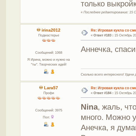
только выкрой
«
Последнее редактирование: 15 О
irina2012
Re: Игровая кукла со с
Подмастерье
«
Ответ #183 :
15 Октябрь 20
Аннечка, спаси
Сообщений: 1068
Я Ирина, можно и нужно на
"ты". Творческих идей!
Сколько всего интересного! Удачи 
Lara57
Re: Игровая кукла со с
Профи
«
Ответ #184 :
15 Октябрь 20
Nina
, жаль, ч
Сообщений: 3975
много. Можно у
Пол:
Анечка, я дума