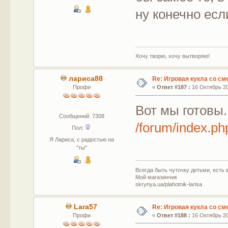
ну конечно есл
Хочу творю, хочу вытворяю!
лариса88
Re: Игровая кукла со с
Профи
«
Ответ #187 :
16 Октябрь 20
Вот мы готовы
Сообщений: 7308
/forum/index.
Пол:
Я Лариса, с радостью на
"ты"
Всегда быть чуточку детьми, есть в
Мой магазинчик
skrynya.ua/plahotnik-larisa
Lara57
Re: Игровая кукла со с
Профи
«
Ответ #188 :
16 Октябрь 20