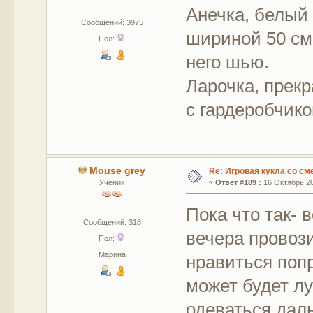
Анечка, белый 
Сообщений: 3975
шириной 50 см 
Пол:
него шью.
Ларочка, прекр
с гардеробчико
Mouse grey
Re: Игровая кукла со с
Ученик
«
Ответ #189 :
16 Октябрь 20
Пока что так- 
Сообщений: 318
вечера провози
Пол:
Марина
нравиться поп
может будет л
одеваться дал