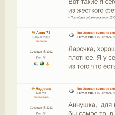
Вот такие я се
из жесткого фе
«
Последнее редактирование: 15 О
Анна-71
Re: Игровая кукла со с
Подмастерье
«
Ответ #185 :
15 Октябрь 20
Ларочка, хоро
Сообщений: 1022
плотнее. Я у с
Пол:
из того что ес
Надюша
Re: Игровая кукла со с
Мастер
«
Ответ #186 :
15 Октябрь 20
Аннушка, для 
Сообщений: 2282
бы самое то, 
Пол: