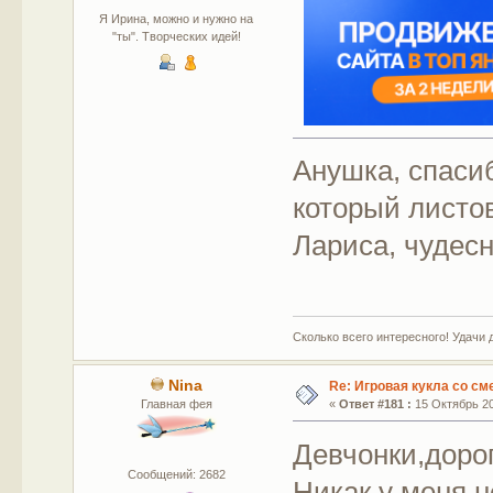
Я Ирина, можно и нужно на
"ты". Творческих идей!
Анушка, спаси
который листо
Лариса, чудесн
Сколько всего интересного! Удачи 
Nina
Re: Игровая кукла со с
Главная фея
«
Ответ #181 :
15 Октябрь 20
Девчонки,доро
Сообщений: 2682
Никак у меня н