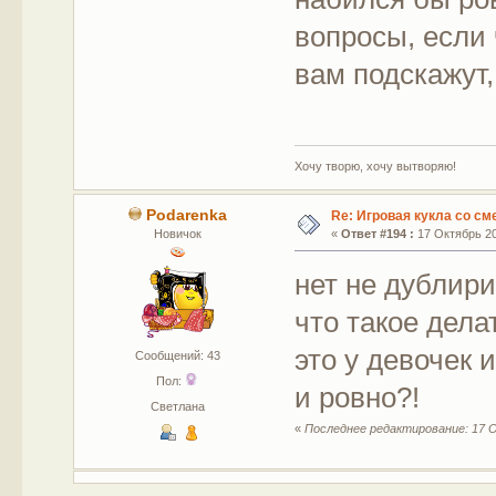
вопросы, если 
вам подскажут,
Хочу творю, хочу вытворяю!
Podarenka
Re: Игровая кукла со с
Новичок
«
Ответ #194 :
17 Октябрь 20
нет не дублир
что такое дела
это у девочек 
Сообщений: 43
Пол:
и ровно?!
Светлана
«
Последнее редактирование: 17 О