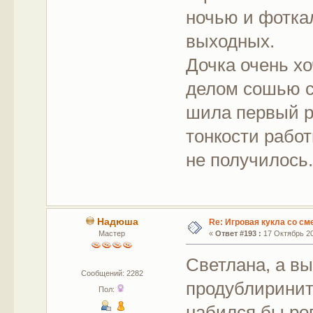
ночью и фоткал
выходных.
Дочка очень хо
делом сошью с
шила первый ра
тонкости работ
не получилось
Надюша
Re: Игровая кукла со с
Мастер
«
Ответ #193 :
17 Октябрь 20
Светлана, а в
Сообщений: 2282
продублиринит
Пол:
набился бы ров