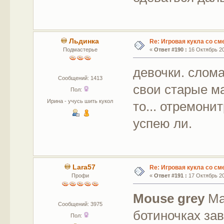
Льдинка
Re: Игровая кукла со с
Подмастерье
«
Ответ #190 :
16 Октябрь 20
девочки. слом
Сообщений: 1413
свои старые ма
Пол:
Ирина - учусь шить кукол
то... отремони
успею ли.
Lara57
Re: Игровая кукла со с
Профи
«
Ответ #191 :
17 Октябрь 20
Mouse grey
Ма
Сообщений: 3975
ботиночках за
Пол: