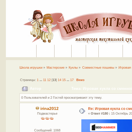
Портал
Помощь
На сайт
Поиск
Вход
Регистрация
Школа игрушки
»
Мастерские
»
Куклы
»
Совместные пошивы
»
Игровая 
Страницы:
1
...
11
12
[
13
]
14
15
...
17
Вниз
Автор
Тема: Игровая кукла со сменно
0 Пользователей и 2 Гостей просматривают эту тему.
irina2012
Re: Игровая кукла со с
Подмастерье
«
Ответ #180 :
15 Октябрь 20
Сообщений: 1068