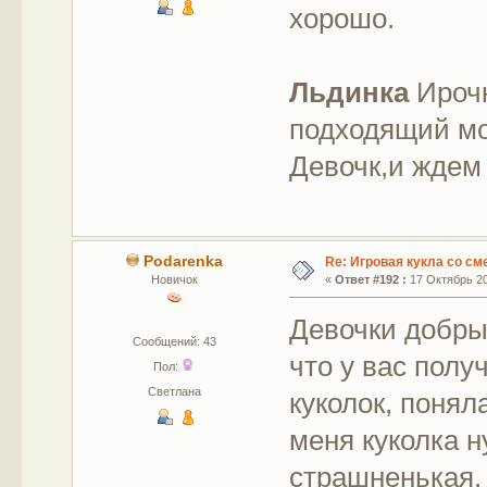
хорошо.
Льдинка
Ирочк
подходящий мо
Девочк,и ждем
Podarenka
Re: Игровая кукла со с
Новичок
«
Ответ #192 :
17 Октябрь 20
Девочки добрый
Сообщений: 43
что у вас полу
Пол:
Светлана
куколок, поняла
меня куколка н
страшненькая.