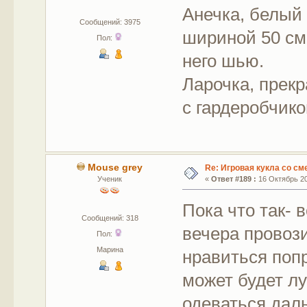
Анечка, белый 
Сообщений: 3975
шириной 50 см 
Пол:
него шью.
Ларочка, прекр
с гардеробчико
Mouse grey
Re: Игровая кукла со с
Ученик
«
Ответ #189 :
16 Октябрь 20
Пока что так- 
Сообщений: 318
вечера провози
Пол:
Марина
нравиться поп
может будет л
одеваться дал