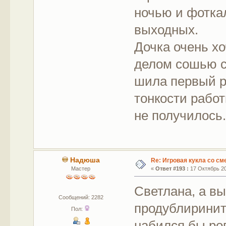
ночью и фоткал
выходных.
Дочка очень хо
делом сошью с
шила первый ра
тонкости работ
не получилось
Надюша
Re: Игровая кукла со с
Мастер
«
Ответ #193 :
17 Октябрь 20
Светлана, а в
Сообщений: 2282
продублиринит
Пол:
набился бы ров