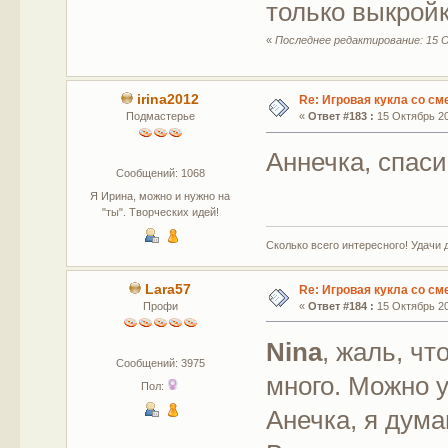
только выкрой
«
Последнее редактирование: 15 О
irina2012
Re: Игровая кукла со с
Подмастерье
«
Ответ #183 :
15 Октябрь 20
Аннечка, спаси
Сообщений: 1068
Я Ирина, можно и нужно на
"ты". Творческих идей!
Сколько всего интересного! Удачи 
Lara57
Re: Игровая кукла со с
Профи
«
Ответ #184 :
15 Октябрь 20
Nina
, жаль, ч
Сообщений: 3975
много. Можно у
Пол:
Анечка, я дума