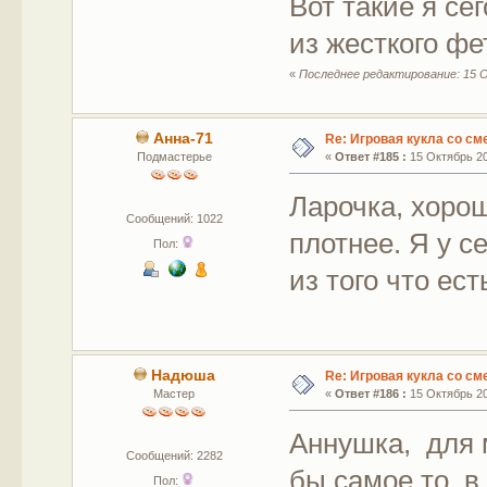
Вот такие я се
из жесткого фе
«
Последнее редактирование: 15 О
Анна-71
Re: Игровая кукла со с
Подмастерье
«
Ответ #185 :
15 Октябрь 20
Ларочка, хоро
Сообщений: 1022
плотнее. Я у с
Пол:
из того что ес
Надюша
Re: Игровая кукла со с
Мастер
«
Ответ #186 :
15 Октябрь 20
Аннушка, для 
Сообщений: 2282
бы самое то, 
Пол: