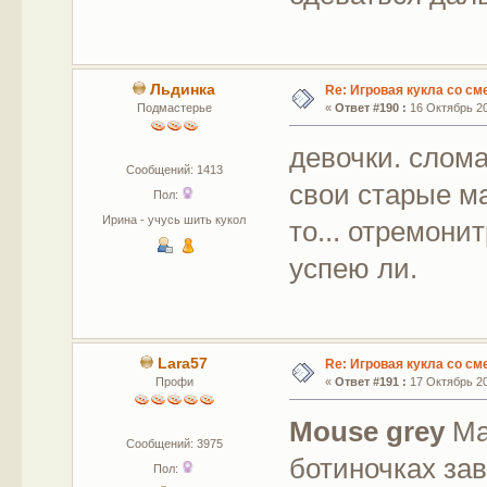
Льдинка
Re: Игровая кукла со с
Подмастерье
«
Ответ #190 :
16 Октябрь 20
девочки. слом
Сообщений: 1413
свои старые ма
Пол:
Ирина - учусь шить кукол
то... отремони
успею ли.
Lara57
Re: Игровая кукла со с
Профи
«
Ответ #191 :
17 Октябрь 20
Mouse grey
Ма
Сообщений: 3975
ботиночках за
Пол: