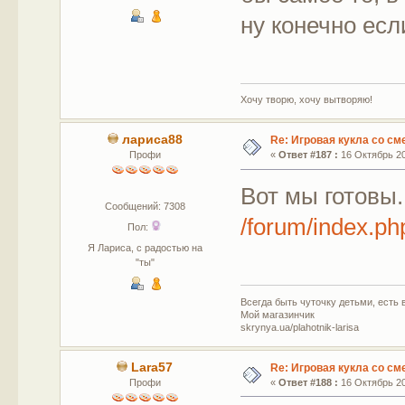
ну конечно есл
Хочу творю, хочу вытворяю!
лариса88
Re: Игровая кукла со с
Профи
«
Ответ #187 :
16 Октябрь 20
Вот мы готовы
Сообщений: 7308
/forum/index.
Пол:
Я Лариса, с радостью на
"ты"
Всегда быть чуточку детьми, есть в
Мой магазинчик
skrynya.ua/plahotnik-larisa
Lara57
Re: Игровая кукла со с
Профи
«
Ответ #188 :
16 Октябрь 20