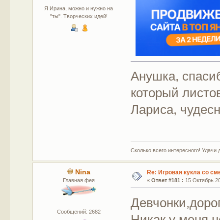
Я Ирина, можно и нужно на
"ты". Творческих идей!
Анушка, спаси
который листо
Лариса, чудесн
Сколько всего интересного! Удачи 
Nina
Re: Игровая кукла со с
Главная фея
«
Ответ #181 :
15 Октябрь 20
Девчонки,доро
Сообщений: 2682
Никак у меня н