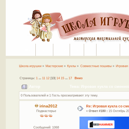
Портал
Помощь
На сайт
Поиск
Вход
Регистрация
Школа игрушки
»
Мастерские
»
Куклы
»
Совместные пошивы
»
Игровая 
Страницы:
1
...
11
12
[
13
]
14
15
...
17
Вниз
Автор
Тема: Игровая кукла со сменно
0 Пользователей и 1 Гость просматривают эту тему.
irina2012
Re: Игровая кукла со с
Подмастерье
«
Ответ #180 :
15 Октябрь 20
Сообщений: 1068