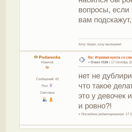
вопросы, если 
вам подскажут,
Хочу творю, хочу вытворяю!
Podarenka
Re: Игровая кукла со с
Новичок
«
Ответ #194 :
17 Октябрь 20
нет не дублир
Сообщений: 43
что такое дела
Пол:
Светлана
это у девочек 
и ровно?!
«
Последнее редактирование: 17 О