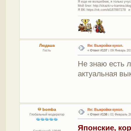
Я еще не волшебник, я только учусь
Мой блог: http://skazki-u-kamina.blo
Я ВК: https://vk.com/id187887278 и
Людаша
Re: Выкройки кукол.
Гость
«
Ответ #137 :
09 Январь 201
Не знаю есть л
актуальная вы
bomba
Re: Выкройки кукол.
Глобальный модератор
«
Ответ #138 :
01 Февраль 20
Японские, ко
Сообщений: 13948