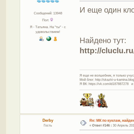
И еще один кло
Сообщений: 13948
Пол:
Я - Татьяна. На "ты" - с
удовольствием!
Найдено тут:
http://cluclu.
Я еще не волшебник, я только учусь
Мой блог: http://skazki-u-kamina.blo
Я ВК: https://vk.com/id187887278 и
Derby
Re: МК по куклам, найде
Гость
«
Ответ #146 :
30 Апрель 201