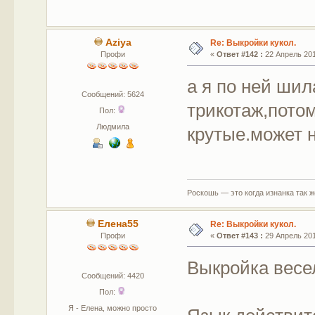
Aziya
Re: Выкройки кукол.
Профи
«
Ответ #142 :
22 Апрель 201
а я по ней ши
Сообщений: 5624
трикотаж,потом
Пол:
Людмила
крутые.может 
Роскошь — это когда изнанка так 
Елена55
Re: Выкройки кукол.
Профи
«
Ответ #143 :
29 Апрель 201
Выкройка весе
Сообщений: 4420
Пол:
Я - Елена, можно просто