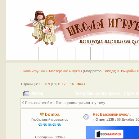
Портал
Помощь
На сайт
Поиск
Вход
Регистрация
Школа игрушки
»
Мастерские
»
Куклы
(Модератор:
Эллада
) »
Выкройки к
Страницы:
1
...
8
9
[
10
]
11
12
...
16
Вниз
Автор
Тема: Выкройки кукол. (Прочит
0 Пользователей и 1 Гость просматривают эту тему.
bomba
Re: Выкройки кукол.
Глобальный модератор
«
Ответ #135 :
06 Декабрь 20
Сообщений: 13948