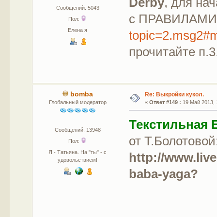
Derby
, для на
Сообщений: 5043
с ПРАВИЛАМИ
Пол:
Елена я
topic=2.msg2#
прочитайте п.3
bomba
Re: Выкройки кукол.
Глобальный модератор
«
Ответ #149 :
19 Май 2013, 
Текстильная 
Сообщений: 13948
от Т.Болотовой
Пол:
Я - Татьяна. На "ты" - с
http://www.liv
удовольствием!
baba-yaga?