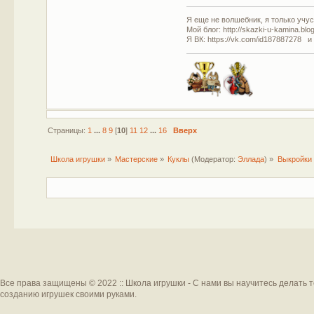
Я еще не волшебник, я только учусь
Мой блог: http://skazki-u-kamina.blo
Я ВК: https://vk.com/id187887278 и
Страницы:
1
...
8
9
[
10
]
11
12
...
16
Вверх
Школа игрушки
»
Мастерские
»
Куклы
(Модератор:
Эллада
) »
Выкройки 
Все права защищены © 2022 :: Школа игрушки - С нами вы научитесь делать 
созданию игрушек своими руками.