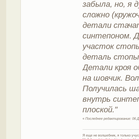
забыла, но, я 
сложно (кружоч
детали стача
синтепоном. 
участок стоп
деталь стопы
Детали кроя о
на шовчик. Вол
Получилась ша
внутрь синтеп
плоской."
«
Последнее редактирование: 06 Д
Я еще не волшебник, я только учусь