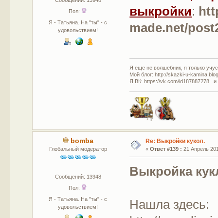
выкройки
:
htt
Пол:
Я - Татьяна. На "ты" - с
made.net/post
удовольствием!
Я еще не волшебник, я только учусь
Мой блог: http://skazki-u-kamina.blo
Я ВК: https://vk.com/id187887278 и
bomba
Re: Выкройки кукол.
Глобальный модератор
«
Ответ #139 :
21 Апрель 201
Выкройка кук
Сообщений: 13948
Пол:
Я - Татьяна. На "ты" - с
Нашла здесь:
удовольствием!