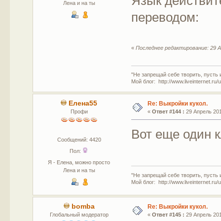
Язык действит
Лена и на ты
переводом:
«
Последнее редактирование: 29 А
"Не запрещай себе творить, пусть 
Мой блог: http://www.liveinternet.ru
Елена55
Re: Выкройки кукол.
Профи
«
Ответ #144 :
29 Апрель 201
Вот еще один 
Сообщений: 4420
Пол:
Я - Елена, можно просто
Лена и на ты
"Не запрещай себе творить, пусть 
Мой блог: http://www.liveinternet.ru
bomba
Re: Выкройки кукол.
Глобальный модератор
«
Ответ #145 :
29 Апрель 201