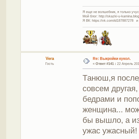
Я еще не волшебник, я только учусь
Мой блог: http://skazki-u-kamina.blo
Я ВК: https://vk.com/id187887278 и
Vera
Re: Выкройки кукол.
Гость
«
Ответ #141 :
22 Апрель 201
Танюш,я после
совсем другая,
бедрами и попо
женщина... мож
бы вышло, а и
ужас ужасный