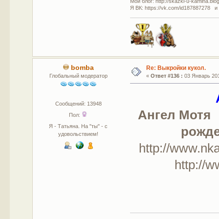
Мой блог: http://skazki-u-kamina.blo
Я ВК: https://vk.com/id187887278 и
bomba
Re: Выкройки кукол.
Глобальный модератор
«
Ответ #136 :
03 Январь 201
Сообщений: 13948
Ангел Мотя
Пол:
Я - Татьяна. На "ты" - с
рожде
удовольствием!
http://www
http://