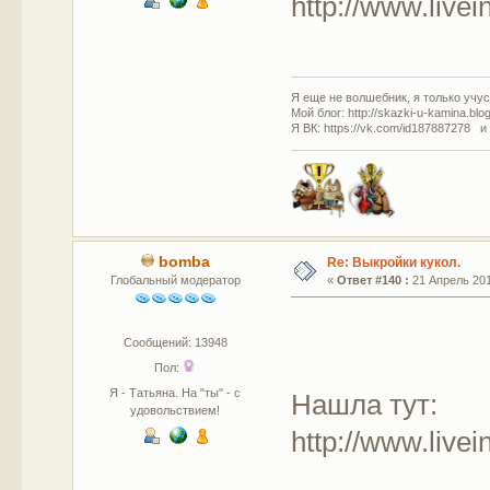
http://www.live
Я еще не волшебник, я только учусь
Мой блог: http://skazki-u-kamina.blo
Я ВК: https://vk.com/id187887278 и
bomba
Re: Выкройки кукол.
Глобальный модератор
«
Ответ #140 :
21 Апрель 201
Сообщений: 13948
Пол:
Я - Татьяна. На "ты" - с
Нашла тут:
удовольствием!
http://www.live