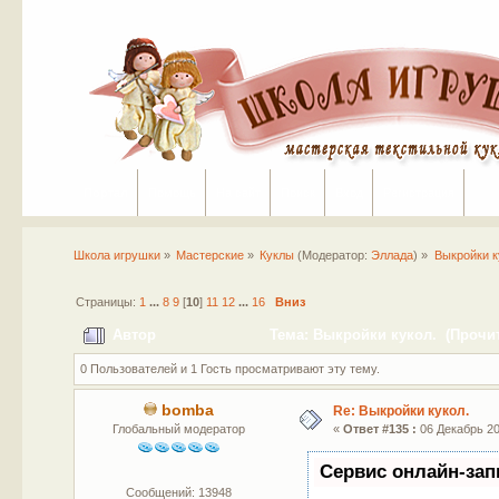
Портал
Помощь
На сайт
Поиск
Вход
Регистрация
Школа игрушки
»
Мастерские
»
Куклы
(Модератор:
Эллада
) »
Выкройки к
Страницы:
1
...
8
9
[
10
]
11
12
...
16
Вниз
Автор
Тема: Выкройки кукол. (Прочит
0 Пользователей и 1 Гость просматривают эту тему.
bomba
Re: Выкройки кукол.
Глобальный модератор
«
Ответ #135 :
06 Декабрь 20
Сервис онлайн-зап
Сообщений: 13948