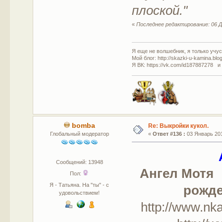
плоской."
«
Последнее редактирование: 06 Д
Я еще не волшебник, я только учусь
Мой блог: http://skazki-u-kamina.blo
Я ВК: https://vk.com/id187887278 и
bomba
Re: Выкройки кукол.
Глобальный модератор
«
Ответ #136 :
03 Январь 201
Сообщений: 13948
Ангел Мотя
Пол:
Я - Татьяна. На "ты" - с
рожде
удовольствием!
http://www