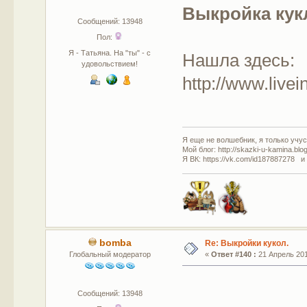
Выкройка кук
Сообщений: 13948
Пол:
Я - Татьяна. На "ты" - с
Нашла здесь:
удовольствием!
http://www.live
Я еще не волшебник, я только учусь
Мой блог: http://skazki-u-kamina.blo
Я ВК: https://vk.com/id187887278 и
bomba
Re: Выкройки кукол.
Глобальный модератор
«
Ответ #140 :
21 Апрель 201
Сообщений: 13948