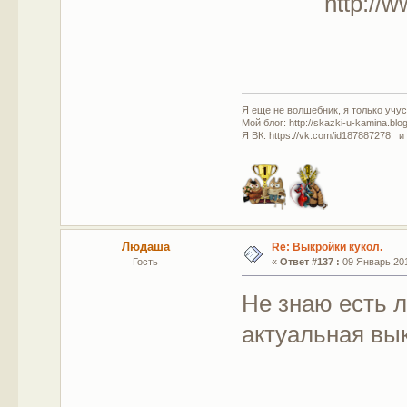
http://
Я еще не волшебник, я только учусь
Мой блог: http://skazki-u-kamina.blo
Я ВК: https://vk.com/id187887278 и
Людаша
Re: Выкройки кукол.
Гость
«
Ответ #137 :
09 Январь 201
Не знаю есть л
актуальная вы