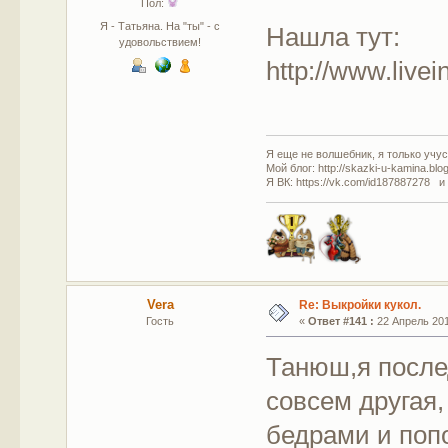
Пол:
Я - Татьяна. На "ты" - с
Нашла тут:
удовольствием!
http://www.live
Я еще не волшебник, я только учусь
Мой блог: http://skazki-u-kamina.blo
Я ВК: https://vk.com/id187887278 и
Vera
Re: Выкройки кукол.
Гость
«
Ответ #141 :
22 Апрель 201
Танюш,я после
совсем другая,
бедрами и попо