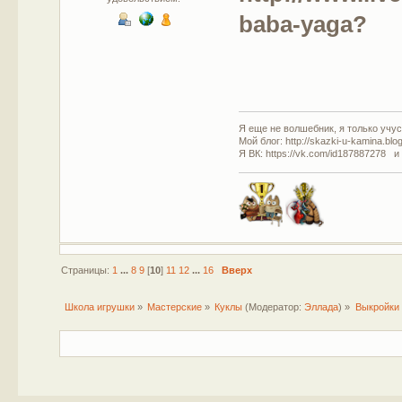
baba-yaga?
Я еще не волшебник, я только учусь
Мой блог: http://skazki-u-kamina.blo
Я ВК: https://vk.com/id187887278 и
Страницы:
1
...
8
9
[
10
]
11
12
...
16
Вверх
Школа игрушки
»
Мастерские
»
Куклы
(Модератор:
Эллада
) »
Выкройки 