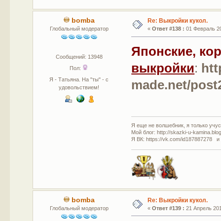
bomba
Re: Выкройки кукол.
Глобальный модератор
«
Ответ #138 :
01 Февраль 20
Японские, ко
Сообщений: 13948
выкройки
:
htt
Пол:
Я - Татьяна. На "ты" - с
made.net/post
удовольствием!
Я еще не волшебник, я только учусь
Мой блог: http://skazki-u-kamina.blo
Я ВК: https://vk.com/id187887278 и
bomba
Re: Выкройки кукол.
Глобальный модератор
«
Ответ #139 :
21 Апрель 201