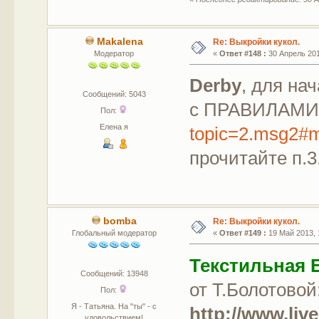
Makalena
Re: Выкройки кукол.
Модератор
«
Ответ #148 :
30 Апрель 201
Derby
, для на
Сообщений: 5043
с ПРАВИЛАМИ
Пол:
Елена я
topic=2.msg2#
прочитайте п.3
bomba
Re: Выкройки кукол.
Глобальный модератор
«
Ответ #149 :
19 Май 2013, 
Текстильная 
Сообщений: 13948
от Т.Болотовой
Пол:
Я - Татьяна. На "ты" - с
http://www.liv
удовольствием!