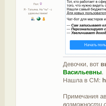
Тот, кто работает в сф
Пол:
того, что нужно видеть
Нашли самый бюджетны
Я - Татьяна. На "ты" - с
Для новых пользовате
удовольствием!
Чат-бот для мастеров и
—
Сам записывает кл
—
Персонализирует с
—
Увеличивает дохо
Начать пол
Девочки, вот
в
Васильевны
.
Нашла в СМ:
h
Примечания а
возможности с