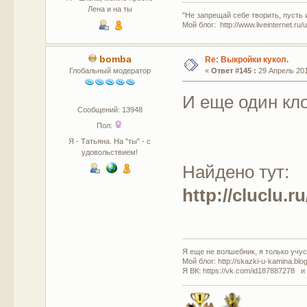
Лена и на ты
"Не запрещай себе творить, пусть 
Мой блог: http://www.liveinternet.ru
bomba
Re: Выкройки кукол.
Глобальный модератор
«
Ответ #145 :
29 Апрель 201
И еще один кло
Сообщений: 13948
Пол:
Я - Татьяна. На "ты" - с
удовольствием!
Найдено тут:
http://cluclu.
Я еще не волшебник, я только учусь
Мой блог: http://skazki-u-kamina.blo
Я ВК: https://vk.com/id187887278 и