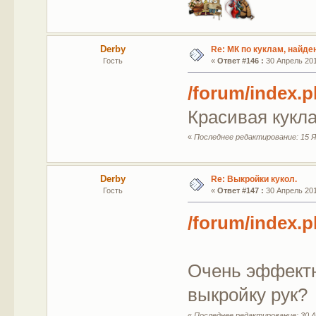
Derby
Re: МК по куклам, найде
Гость
«
Ответ #146 :
30 Апрель 201
/forum/index.
Красивая кукла
«
Последнее редактирование: 15 Я
Derby
Re: Выкройки кукол.
Гость
«
Ответ #147 :
30 Апрель 201
/forum/index.
Очень эффектн
выкройку рук?
«
Последнее редактирование: 30 А