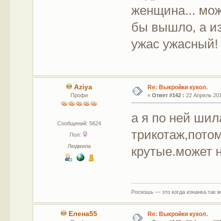
женщина... мож
бы вышло, а и
ужас ужасный
Aziya
Re: Выкройки кукол.
Профи
«
Ответ #142 :
22 Апрель 201
а я по ней ши
Сообщений: 5624
трикотаж,потом
Пол:
Людмила
крутые.может 
Роскошь — это когда изнанка так 
Елена55
Re: Выкройки кукол.