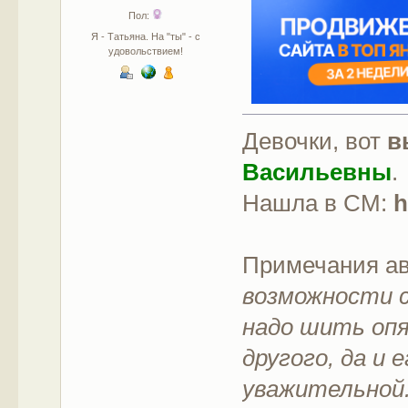
Пол:
Я - Татьяна. На "ты" - с
удовольствием!
Девочки, вот
в
Васильевны
.
Нашла в СМ:
h
Примечания а
возможности с
надо шить опя
другого, да и 
уважительной.