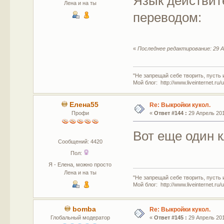
Язык действит
Лена и на ты
переводом:
«
Последнее редактирование: 29 А
"Не запрещай себе творить, пусть 
Мой блог: http://www.liveinternet.ru
Елена55
Re: Выкройки кукол.
Профи
«
Ответ #144 :
29 Апрель 201
Вот еще один 
Сообщений: 4420
Пол:
Я - Елена, можно просто
Лена и на ты
"Не запрещай себе творить, пусть 
Мой блог: http://www.liveinternet.ru
bomba
Re: Выкройки кукол.
Глобальный модератор
«
Ответ #145 :
29 Апрель 201