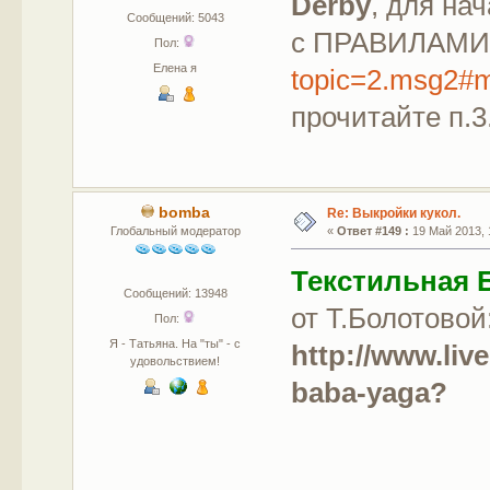
Derby
, для на
Сообщений: 5043
с ПРАВИЛАМИ
Пол:
Елена я
topic=2.msg2#
прочитайте п.3
bomba
Re: Выкройки кукол.
Глобальный модератор
«
Ответ #149 :
19 Май 2013, 
Текстильная 
Сообщений: 13948
от Т.Болотовой
Пол:
Я - Татьяна. На "ты" - с
http://www.liv
удовольствием!
baba-yaga?