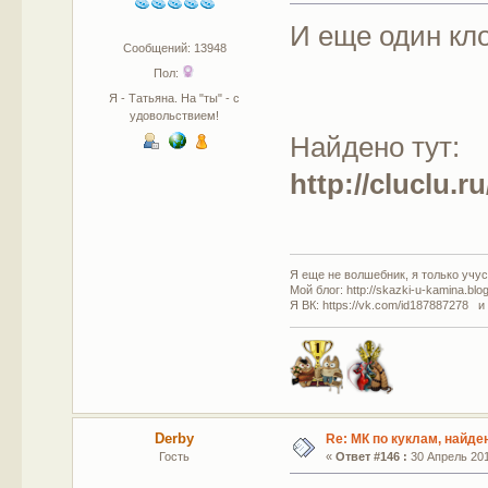
И еще один кло
Сообщений: 13948
Пол:
Я - Татьяна. На "ты" - с
удовольствием!
Найдено тут:
http://cluclu.
Я еще не волшебник, я только учусь
Мой блог: http://skazki-u-kamina.blo
Я ВК: https://vk.com/id187887278 и
Derby
Re: МК по куклам, найде
Гость
«
Ответ #146 :
30 Апрель 201