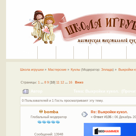
Портал
Помощь
На сайт
Поиск
Вход
Регистрация
Школа игрушки
»
Мастерские
»
Куклы
(Модератор:
Эллада
) »
Выкройки к
Страницы:
1
...
8
9
[
10
]
11
12
...
16
Вниз
Автор
Тема: Выкройки кукол. (Прочит
0 Пользователей и 1 Гость просматривают эту тему.
bomba
Re: Выкройки кукол.
Глобальный модератор
«
Ответ #135 :
06 Декабрь 20
Сообщений: 13948