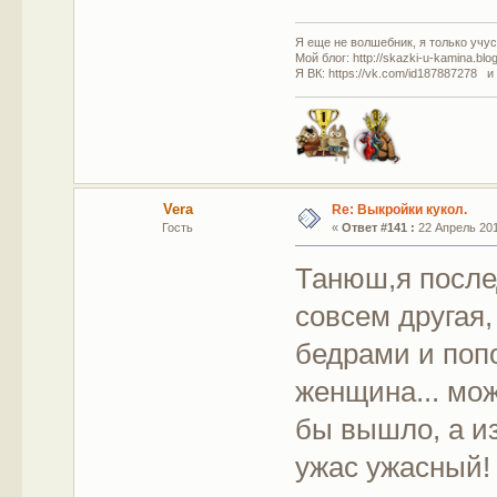
Я еще не волшебник, я только учусь
Мой блог: http://skazki-u-kamina.blo
Я ВК: https://vk.com/id187887278 и
Vera
Re: Выкройки кукол.
Гость
«
Ответ #141 :
22 Апрель 201
Танюш,я после
совсем другая,
бедрами и попо
женщина... мож
бы вышло, а и
ужас ужасный