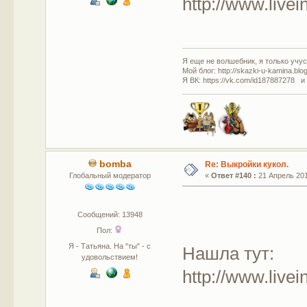
http://www.live
Я еще не волшебник, я только учусь
Мой блог: http://skazki-u-kamina.blo
Я ВК: https://vk.com/id187887278 и
bomba
Re: Выкройки кукол.
Глобальный модератор
«
Ответ #140 :
21 Апрель 201
Сообщений: 13948
Пол:
Я - Татьяна. На "ты" - с
Нашла тут:
удовольствием!
http://www.live