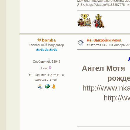
Мой блог: http://skazki-u-kamina.blo
Я ВК: https://vk.com/id187887278 и
bomba
Re: Выкройки кукол.
Глобальный модератор
«
Ответ #136 :
03 Январь 201
Сообщений: 13948
Ангел Мотя
Пол:
Я - Татьяна. На "ты" - с
рожде
удовольствием!
http://www
http://