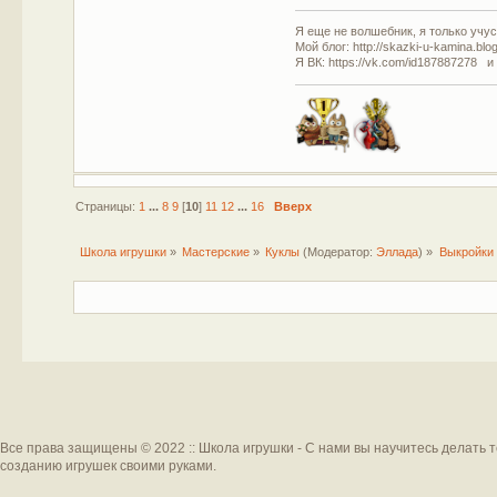
Я еще не волшебник, я только учусь
Мой блог: http://skazki-u-kamina.blo
Я ВК: https://vk.com/id187887278 и
Страницы:
1
...
8
9
[
10
]
11
12
...
16
Вверх
Школа игрушки
»
Мастерские
»
Куклы
(Модератор:
Эллада
) »
Выкройки 
Все права защищены © 2022 :: Школа игрушки - С нами вы научитесь делать 
созданию игрушек своими руками.