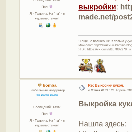
выкройки
:
htt
Пол:
Я - Татьяна. На "ты" - с
made.net/post
удовольствием!
Я еще не волшебник, я только учусь
Мой блог: http://skazki-u-kamina.blo
Я ВК: https://vk.com/id187887278 и
bomba
Re: Выкройки кукол.
Глобальный модератор
«
Ответ #139 :
21 Апрель 201
Выкройка кук
Сообщений: 13948
Пол:
Я - Татьяна. На "ты" - с
Нашла здесь:
удовольствием!