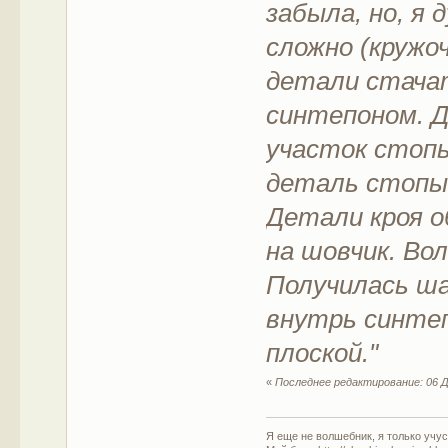
забыла, но, я 
сложно (кружоч
детали стача
синтепоном. 
участок стоп
деталь стопы
Детали кроя о
на шовчик. Вол
Получилась ша
внутрь синтеп
плоской."
«
Последнее редактирование: 06 Д
Я еще не волшебник, я только учусь