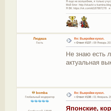
Я еще не волшебник, я только учусь
Мой блог: http://skazki-u-kamina.blo
Я ВК: https://vk.com/id187887278 и
Людаша
Re: Выкройки кукол.
Гость
«
Ответ #137 :
09 Январь 201
Не знаю есть л
актуальная вы
bomba
Re: Выкройки кукол.
Глобальный модератор
«
Ответ #138 :
01 Февраль 20
Японские, ко
Сообщений: 13948