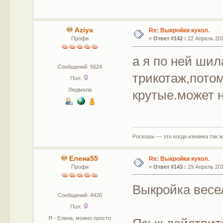
Aziya
Re: Выкройки кукол.
Профи
«
Ответ #142 :
22 Апрель 201
а я по ней ши
Сообщений: 5624
трикотаж,потом
Пол:
Людмила
крутые.может 
Роскошь — это когда изнанка так 
Елена55
Re: Выкройки кукол.
Профи
«
Ответ #143 :
29 Апрель 201
Выкройка весе
Сообщений: 4420
Пол:
Я - Елена, можно просто