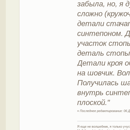
забыла, но, я 
сложно (кружоч
детали стача
синтепоном. 
участок стоп
деталь стопы
Детали кроя о
на шовчик. Вол
Получилась ша
внутрь синтеп
плоской."
«
Последнее редактирование: 06 Д
Я еще не волшебник, я только учусь