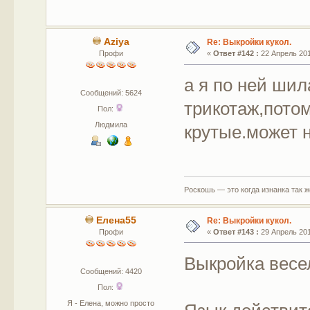
Aziya
Re: Выкройки кукол.
Профи
«
Ответ #142 :
22 Апрель 201
а я по ней ши
Сообщений: 5624
трикотаж,потом
Пол:
Людмила
крутые.может 
Роскошь — это когда изнанка так 
Елена55
Re: Выкройки кукол.
Профи
«
Ответ #143 :
29 Апрель 201
Выкройка весе
Сообщений: 4420
Пол:
Я - Елена, можно просто