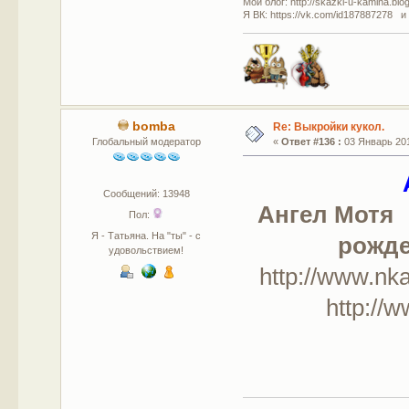
Мой блог: http://skazki-u-kamina.blo
Я ВК: https://vk.com/id187887278 и
bomba
Re: Выкройки кукол.
Глобальный модератор
«
Ответ #136 :
03 Январь 201
Сообщений: 13948
Ангел Мотя
Пол:
Я - Татьяна. На "ты" - с
рожде
удовольствием!
http://www
http://