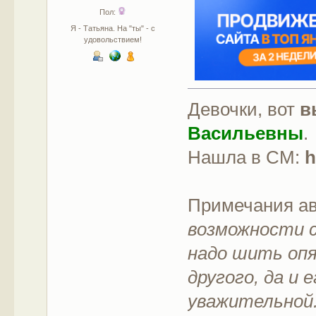
Пол:
Я - Татьяна. На "ты" - с
удовольствием!
Девочки, вот
в
Васильевны
.
Нашла в СМ:
h
Примечания а
возможности с
надо шить опя
другого, да и 
уважительной.