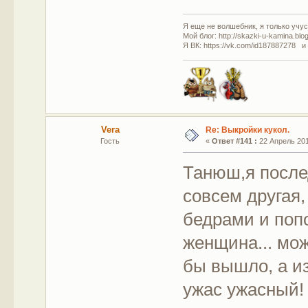
Я еще не волшебник, я только учусь
Мой блог: http://skazki-u-kamina.blo
Я ВК: https://vk.com/id187887278 и
Vera
Re: Выкройки кукол.
Гость
«
Ответ #141 :
22 Апрель 201
Танюш,я после
совсем другая,
бедрами и попо
женщина... мож
бы вышло, а и
ужас ужасный