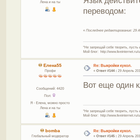
Язык действит
Лена и на ты
переводом:
«
Последнее редактирование: 29 А
"Не запрещай себе творить, пусть 
Мой блог: http://www.liveinternet.ru
Елена55
Re: Выкройки кукол.
Профи
«
Ответ #144 :
29 Апрель 201
Вот еще один 
Сообщений: 4420
Пол:
Я - Елена, можно просто
Лена и на ты
"Не запрещай себе творить, пусть 
Мой блог: http://www.liveinternet.ru
bomba
Re: Выкройки кукол.
Глобальный модератор
«
Ответ #145 :
29 Апрель 201