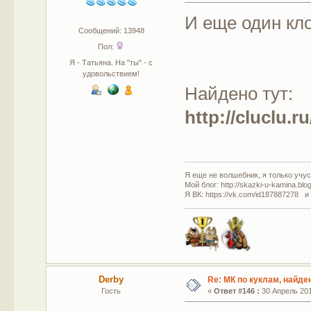
И еще один кло
Сообщений: 13948
Пол:
Я - Татьяна. На "ты" - с
удовольствием!
Найдено тут:
http://cluclu.
Я еще не волшебник, я только учусь
Мой блог: http://skazki-u-kamina.blo
Я ВК: https://vk.com/id187887278 и
Derby
Re: МК по куклам, найде
Гость
«
Ответ #146 :
30 Апрель 201