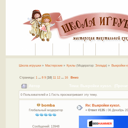
Портал
Помощь
На сайт
Поиск
Вход
Регистрация
Школа игрушки
»
Мастерские
»
Куклы
(Модератор:
Эллада
) »
Выкройки к
Страницы:
1
...
8
9
[
10
]
11
12
...
16
Вниз
Автор
Тема: Выкройки кукол. (Прочит
0 Пользователей и 1 Гость просматривают эту тему.
bomba
Re: Выкройки кукол.
Глобальный модератор
«
Ответ #135 :
06 Декабрь 20
Сообщений: 13948