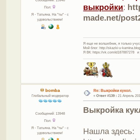
выкройки
:
htt
Пол:
Я - Татьяна. На "ты" - с
made.net/post
удовольствием!
Я еще не волшебник, я только учусь
Мой блог: http://skazki-u-kamina.blo
Я ВК: https://vk.com/id187887278 и
bomba
Re: Выкройки кукол.
Глобальный модератор
«
Ответ #139 :
21 Апрель 201
Выкройка кук
Сообщений: 13948
Пол:
Я - Татьяна. На "ты" - с
Нашла здесь:
удовольствием!