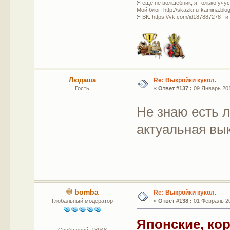
Я еще не волшебник, я только учусь
Мой блог: http://skazki-u-kamina.blo
Я ВК: https://vk.com/id187887278 и
Людаша
Re: Выкройки кукол.
Гость
«
Ответ #137 :
09 Январь 201
Не знаю есть л
актуальная вы
bomba
Re: Выкройки кукол.
Глобальный модератор
«
Ответ #138 :
01 Февраль 20
Японские, ко
Сообщений: 13948