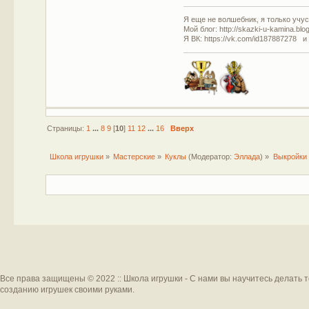
Я еще не волшебник, я только учусь
Мой блог: http://skazki-u-kamina.blo
Я ВК: https://vk.com/id187887278 и
Страницы:
1
...
8
9
[
10
]
11
12
...
16
Вверх
Школа игрушки
»
Мастерские
»
Куклы
(Модератор:
Эллада
) »
Выкройки 
Все права защищены © 2022 :: Школа игрушки - С нами вы научитесь делать 
созданию игрушек своими руками.