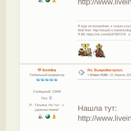
http://www.live
Я еще не волшебник, я только учусь
Мой блог: http://skazki-u-kamina.blo
Я ВК: https://vk.com/id187887278 и
bomba
Re: Выкройки кукол.
Глобальный модератор
«
Ответ #140 :
21 Апрель 201
Сообщений: 13948
Пол:
Я - Татьяна. На "ты" - с
Нашла тут:
удовольствием!
http://www.live