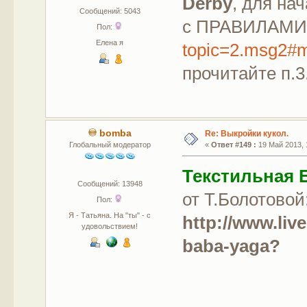
Derby
, для на
Сообщений: 5043
с ПРАВИЛАМИ
Пол:
Елена я
topic=2.msg2#
прочитайте п.3
bomba
Re: Выкройки кукол.
Глобальный модератор
«
Ответ #149 :
19 Май 2013, 
Текстильная 
Сообщений: 13948
от Т.Болотовой
Пол:
Я - Татьяна. На "ты" - с
http://www.liv
удовольствием!
baba-yaga?