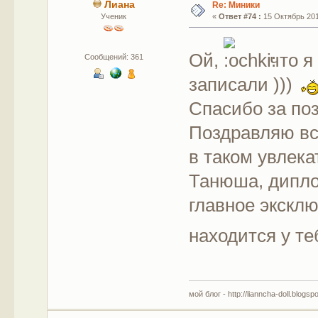
Лиана
Re: Миники
Ученик
«
Ответ #74 :
15 Октябрь 201
Ой,
что я
Сообщений: 361
записали )))
Спасибо за по
Поздравляю все
в таком увлек
Танюша, дипло
главное экск
находится у т
мой блог - http://lianncha-doll.blogsp