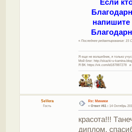
Если кт
Благодарн
напишите 
Благодарн
«
Последнее редактирование: 15 О
Я еще не волшебник, я только учусь
Мой блог: http://skazki-u-kamina.blo
Я ВК: https://vk.com/id187887278 и
SeVera
Re: Миники
Гость
«
Ответ #61 :
14 Октябрь 201
красота!!! Тан
диплом, спас