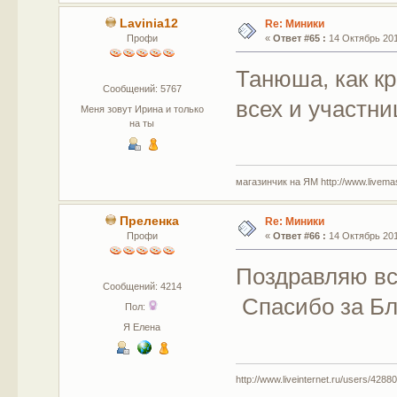
Lavinia12
Re: Миники
Профи
«
Ответ #65 :
14 Октябрь 201
Танюша, как кр
Сообщений: 5767
всех и участни
Меня зовут Ирина и только
на ты
магазинчик на ЯМ http://www.livemaste
Преленка
Re: Миники
Профи
«
Ответ #66 :
14 Октябрь 201
Поздравляю вс
Сообщений: 4214
Спасибо за Бла
Пол:
Я Елена
http://www.liveinternet.ru/users/42880