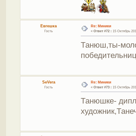
Евгешка
Re: Миники
Гость
«
Ответ #72 :
15 Октябрь 201
Танюш,ты-мол
победительниц!
SeVera
Re: Миники
Гость
«
Ответ #73 :
15 Октябрь 201
Танюшке- дип
художник,Тане