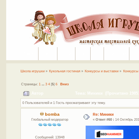
Портал
Помощь
На сайт
Поиск
Вход
Регистрация
Школа игрушки
»
Кукольная гостиная
»
Конкурсы и выставки
»
Конкурсы
Страницы:
1
...
3
4
[
5
]
6
Вниз
Автор
Тема: Миники (Прочитано 19851
0 Пользователей и 1 Гость просматривают эту тему.
bomba
Re: Миники
Глобальный модератор
«
Ответ #60 :
14 Октябрь 201
Сообщений: 13948