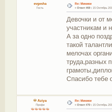
evgesha
Re: Миники
Гость
«
Ответ #69 :
15 Октябрь 201
Девочки и от 
участникам и 
А за одно позд
такой талантл
мелочах орган
труда,разных 
грамоты,дипл
Спасибо тебе о
Aziya
Re: Миники
Профи
«
Ответ #70 :
15 Октябрь 201