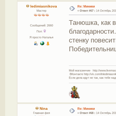
ledimiasnikova
Re: Миники
Мастер
«
Ответ #67 :
14 Октябрь 201
Танюшка, как 
Сообщений: 2660
благодарности.
Пол:
Я просто Наталья
стенку повесит
Победительниц
Мой магазинчик- http://www.livemast
ВКонтакте http://vk.com/lnledimiasn
Если дела идут не так, как тебе на
Nina
Re: Миники
Главная фея
«
Ответ #68 :
14 Октябрь 201