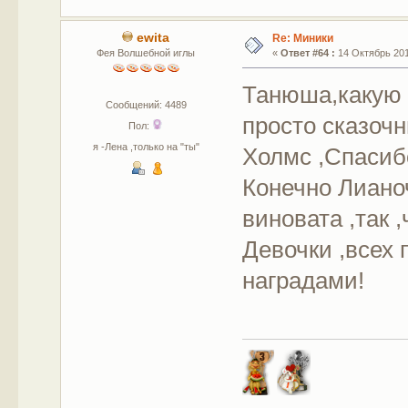
ewita
Re: Миники
Фея Волшебной иглы
«
Ответ #64 :
14 Октябрь 201
Танюша,какую 
Сообщений: 4489
просто сказочн
Пол:
я -Лена ,только на "ты"
Холмс ,Спасиб
Конечно Лианоч
виновата ,так ,
Девочки ,всех
наградами!