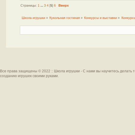
Страницы:
1
...
3
4
[
5
]
6
Вверх
Школа игрушки
»
Кукольная гостиная
»
Конкурсы и выставки
»
Конкурс
Все права защищены © 2022 :: Школа игрушки - С нами вы научитесь делать 
созданию игрушек своими руками.