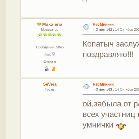
Makalena
Re: Миники
Модератор
«
Ответ #62 :
14 Октябрь 201
Копатыч заслу
Сообщений: 5043
поздравляю!!!
Пол:
Елена я
SeVera
Re: Миники
Гость
«
Ответ #63 :
14 Октябрь 201
ой,забыла от 
всех участниц
умнички