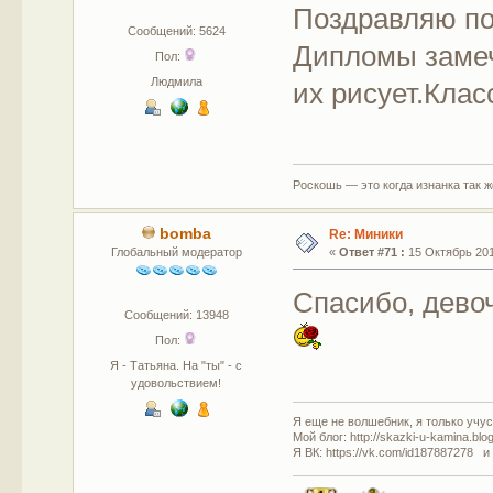
Поздравляю по
Сообщений: 5624
Дипломы замеч
Пол:
Людмила
их рисует.Клас
Роскошь — это когда изнанка так 
bomba
Re: Миники
Глобальный модератор
«
Ответ #71 :
15 Октябрь 201
Спасибо, дево
Сообщений: 13948
Пол:
Я - Татьяна. На "ты" - с
удовольствием!
Я еще не волшебник, я только учусь
Мой блог: http://skazki-u-kamina.blo
Я ВК: https://vk.com/id187887278 и