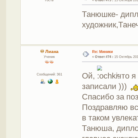
Танюшке- дип
художник,Тане
Лиана
Re: Миники
Ученик
«
Ответ #74 :
15 Октябрь 201
Ой,
что я
Сообщений: 361
записали )))
Спасибо за по
Поздравляю все
в таком увлек
Танюша, дипло