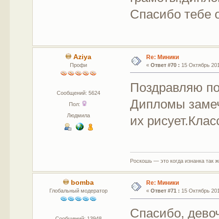
Спасибо тебе о
Aziya
Re: Миники
Профи
«
Ответ #70 :
15 Октябрь 201
Поздравляю по
Сообщений: 5624
Дипломы замеч
Пол:
Людмила
их рисует.Клас
Роскошь — это когда изнанка так 
bomba
Re: Миники
Глобальный модератор
«
Ответ #71 :
15 Октябрь 201
Спасибо, дево
Сообщений: 13948