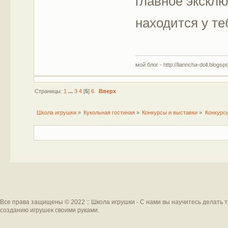
главное экск
находится у т
мой блог - http://lianncha-doll.blogsp
Страницы:
1
...
3
4
[
5
]
6
Вверх
Школа игрушки
»
Кукольная гостиная
»
Конкурсы и выставки
»
Конкурс
Все права защищены © 2022 :: Школа игрушки - С нами вы научитесь делать 
созданию игрушек своими руками.