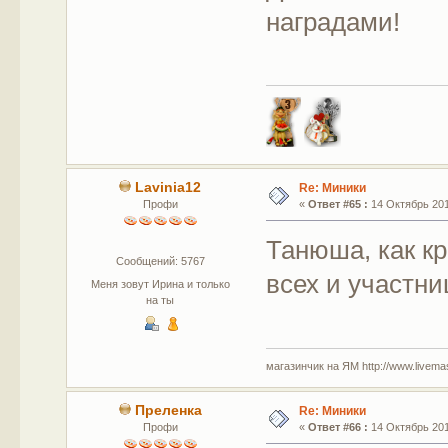
наградами!
Lavinia12
Re: Миники
Профи
«
Ответ #65 :
14 Октябрь 201
Танюша, как кр
Сообщений: 5767
всех и участни
Меня зовут Ирина и только
на ты
магазинчик на ЯМ http://www.livemaste
Преленка
Re: Миники
Профи
«
Ответ #66 :
14 Октябрь 201