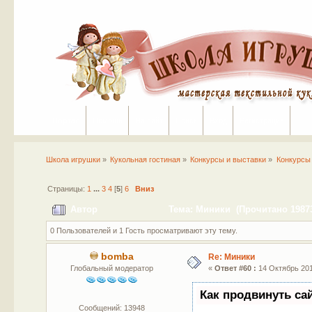
Портал
Помощь
На сайт
Поиск
Вход
Регистрация
Школа игрушки
»
Кукольная гостиная
»
Конкурсы и выставки
»
Конкурсы
Страницы:
1
...
3
4
[
5
]
6
Вниз
Автор
Тема: Миники (Прочитано 19873
0 Пользователей и 1 Гость просматривают эту тему.
bomba
Re: Миники
Глобальный модератор
«
Ответ #60 :
14 Октябрь 201
Как продвинуть са
Сообщений: 13948