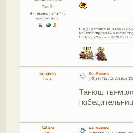
Пол:
Я - Татьяна. На "ты" - с
удовольствием!
Я еще не волшебник, я только учусь
Мой блог: http://skazki-u-kamina.blo
Я ВК: https://vk.com/id187887278 и
Евгешка
Re: Миники
Гость
«
Ответ #72 :
15 Октябрь 201
Танюш,ты-мол
победительниц!
SeVera
Re: Миники
Гость
«
Ответ #73 :
15 Октябрь 201