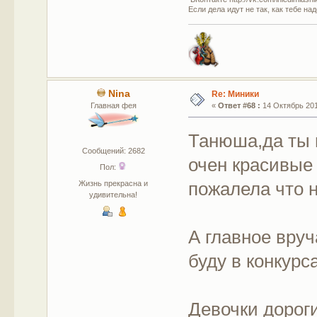
Если дела идут не так, как тебе на
Nina
Re: Миники
Главная фея
«
Ответ #68 :
14 Октябрь 201
Танюша,да ты 
Сообщений: 2682
очен красивые
Пол:
пожалела что н
Жизнь прекрасна и
удивительна!
А главное вру
буду в конкурс
Девочки дорог