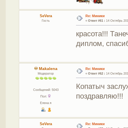
SeVera
Re: Миники
Гость
«
Ответ #61 :
14 Октябрь 201
красота!!! Тан
диплом, спас
Makalena
Re: Миники
Модератор
«
Ответ #62 :
14 Октябрь 201
Копатыч заслу
Сообщений: 5043
поздравляю!!!
Пол:
Елена я
SeVera
Re: Миники