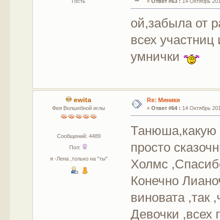
Гость
«
Ответ #63 :
14 Октябрь 201
ой,забыла от 
всех участниц
умнички
ewita
Re: Миники
Фея Волшебной иглы
«
Ответ #64 :
14 Октябрь 201
Танюша,какую 
Сообщений: 4489
просто сказочн
Пол:
я -Лена ,только на "ты"
Холмс ,Спасиб
Конечно Лианоч
виновата ,так ,
Девочки ,всех