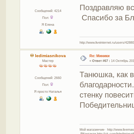
Поздравляю вс
Сообщений: 4214
Спасибо за Бла
Пол:
Я Елена
http://www.liveinternet.ru/users/42880
ledimiasnikova
Re: Миники
Мастер
«
Ответ #67 :
14 Октябрь 201
Танюшка, как 
Сообщений: 2660
благодарности.
Пол:
Я просто Наталья
стенку повесит
Победительниц
Мой магазинчик- http://www.livemast
ВКонтакте http://vk.com/lnledimiasn