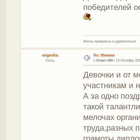
победителей ос
Жизнь прекрасна и удивительна!
evgesha
Re: Миники
Гость
«
Ответ #69 :
15 Октябрь 201
Девочки и от 
участникам и 
А за одно позд
такой талантл
мелочах орган
труда,разных 
грамоты,дипл