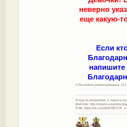
неверно ука
еще какую-то
Если кт
Благодарн
напишите 
Благодарн
«
Последнее редактирование: 15 О
Я еще не волшебник, я только учусь
Мой блог: http://skazki-u-kamina.blo
Я ВК: https://vk.com/id187887278 и