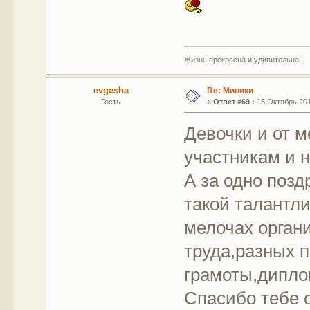
Жизнь прекрасна и удивительна!
evgesha
Re: Миники
Гость
«
Ответ #69 :
15 Октябрь 201
Девочки и от 
участникам и 
А за одно позд
такой талантл
мелочах орган
труда,разных 
грамоты,дипл
Спасибо тебе о