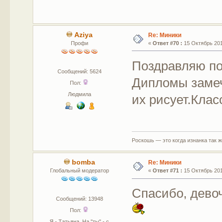
Aziya
Re: Миники
Профи
«
Ответ #70 :
15 Октябрь 201
Поздравляю по
Сообщений: 5624
Дипломы замеч
Пол:
Людмила
их рисует.Клас
Роскошь — это когда изнанка так 
bomba
Re: Миники
Глобальный модератор
«
Ответ #71 :
15 Октябрь 201
Спасибо, дево
Сообщений: 13948
Пол:
Я - Татьяна. На "ты" - с