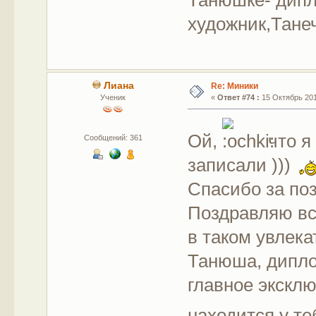
художник,Тане
Лиана
Re: Миники
Ученик
«
Ответ #74 :
15 Октябрь 201
Ой,
что я
Сообщений: 361
записали )))
Спасибо за по
Поздравляю все
в таком увлек
Танюша, дипло
главное экск
находится у т