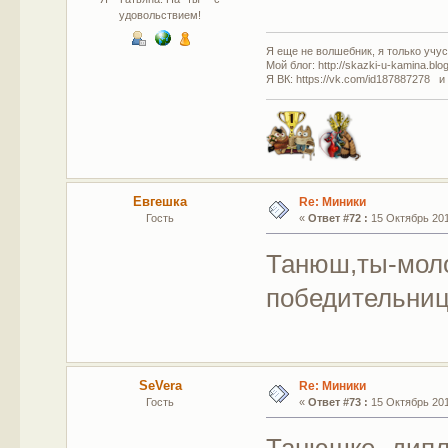
удовольствием!
Я еще не волшебник, я только учусь
Мой блог: http://skazki-u-kamina.blo
Я ВК: https://vk.com/id187887278 и
Евгешка
Re: Миники
Гость
«
Ответ #72 :
15 Октябрь 201
Танюш,ты-мол
победительниц!
SeVera
Re: Миники
Гость
«
Ответ #73 :
15 Октябрь 201
Танюшке- дип