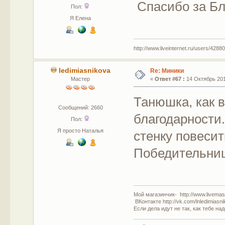
Спасибо за Бла
Пол:
Я Елена
http://www.liveinternet.ru/users/42880
ledimiasnikova
Re: Миники
Мастер
«
Ответ #67 :
14 Октябрь 201
Танюшка, как 
Сообщений: 2660
благодарности.
Пол:
Я просто Наталья
стенку повесит
Победительниц
Мой магазинчик- http://www.livemast
ВКонтакте http://vk.com/lnledimiasn
Если дела идут не так, как тебе на