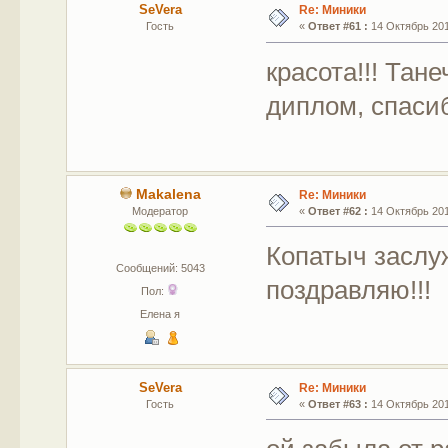
SeVera
Re: Миники
Гость
«
Ответ #61 :
14 Октябрь 201
красота!!! Тан
диплом, спас
Makalena
Re: Миники
Модератор
«
Ответ #62 :
14 Октябрь 201
Копатыч заслу
Сообщений: 5043
поздравляю!!!
Пол:
Елена я
SeVera
Re: Миники
Гость
«
Ответ #63 :
14 Октябрь 201