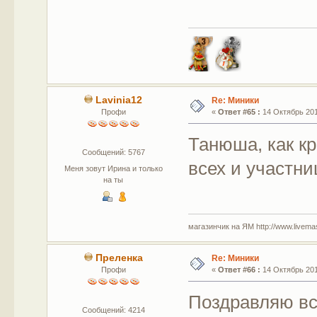
Lavinia12
Re: Миники
Профи
«
Ответ #65 :
14 Октябрь 201
Танюша, как кр
Сообщений: 5767
всех и участни
Меня зовут Ирина и только
на ты
магазинчик на ЯМ http://www.livemaste
Преленка
Re: Миники
Профи
«
Ответ #66 :
14 Октябрь 201
Поздравляю вс
Сообщений: 4214