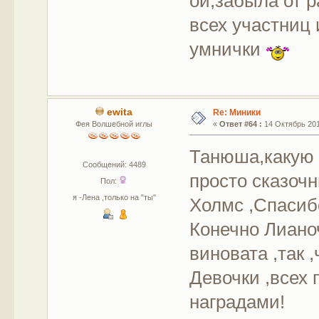
ой,забыла от 
всех участниц
умнички
ewita
Re: Миники
Фея Волшебной иглы
«
Ответ #64 :
14 Октябрь 201
Танюша,какую 
Сообщений: 4489
просто сказочн
Пол:
я -Лена ,только на "ты"
Холмс ,Спасиб
Конечно Лианоч
виновата ,так ,
Девочки ,всех
наградами!