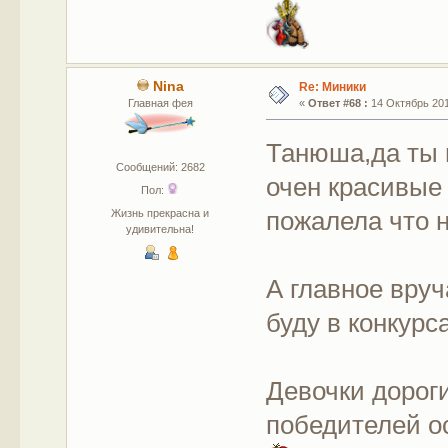
Nina
Re: Миники
Главная фея
«
Ответ #68 :
14 Октябрь 201
Танюша,да ты 
Сообщений: 2682
очен красивые
Пол:
пожалела что н
Жизнь прекрасна и
удивительна!
А главное вру
буду в конкурс
Девочки дорог
победителей ос