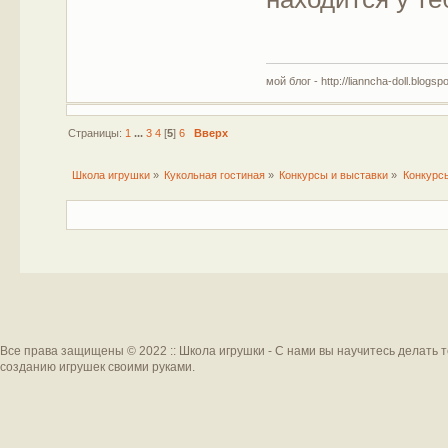
мой блог - http://lianncha-doll.blogsp
Страницы:
1
...
3
4
[
5
]
6
Вверх
Школа игрушки
»
Кукольная гостиная
»
Конкурсы и выставки
»
Конкурс
Все права защищены © 2022 :: Школа игрушки - С нами вы научитесь делать 
созданию игрушек своими руками.