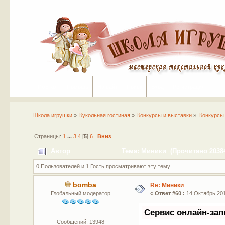
Портал
Помощь
На сайт
Поиск
Вход
Регистрация
Школа игрушки
»
Кукольная гостиная
»
Конкурсы и выставки
»
Конкурсы
Страницы:
1
...
3
4
[
5
]
6
Вниз
Автор
Тема: Миники (Прочитано 20384
0 Пользователей и 1 Гость просматривают эту тему.
bomba
Re: Миники
Глобальный модератор
«
Ответ #60 :
14 Октябрь 201
Сервис онлайн-зап
Сообщений: 13948