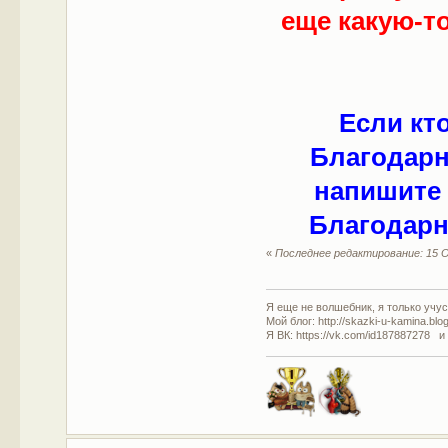
еще какую-то
Если кт
Благодарн
напишите 
Благодарн
«
Последнее редактирование: 15 О
Я еще не волшебник, я только учусь
Мой блог: http://skazki-u-kamina.blo
Я ВК: https://vk.com/id187887278 и