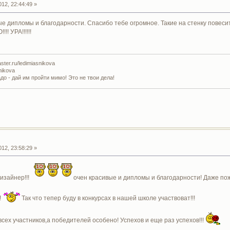
12, 22:44:49 »
ые дипломы и благодарности. Спасибо тебе огромное. Такие на стенку повеси
 УРА!!!!!!
ter.ru/ledimiasnikova
nikova
адо - дай им пройти мимо! Это не твои дела!
12, 23:58:29 »
изайнер!!!
очен красивые и дипломы и благодарности! Даже пож
!
Так что тепер буду в конкурсах в нашей школе участвоват!!!
сех участников,а победителей особено! Успехов и еще раз успехов!!!