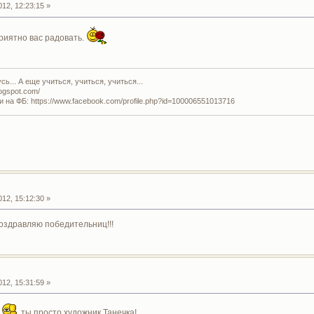
12, 12:23:15 »
иятно вас радовать.
ь... А еще учиться, учиться, учиться...
logspot.com/
и на ФБ: https://www.facebook.com/profile.php?id=100006551013716
12, 15:12:30 »
оздравляю победительниц!!!
12, 15:31:59 »
ы
ты просто художник,Танечка!