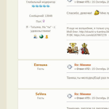
Глобальный модератор
«
Ответ #71 :
15 Октябрь 20
Спасибо, девочки!
Мне пр
Сообщений: 13948
Пол:
Я - Татьяна. На "ты" - с
Я еще не волшебник, я только учус
удовольствием!
Мой блог: http://skazki-u-kamina.b
Я ВК: https://vk.com/id187887278 
Евгешка
Re: Миники
Гость
«
Ответ #72 :
15 Октябрь 20
Танюш,ты-молодец!Ещё раз п
SeVera
Re: Миники
Гость
«
Ответ #73 :
15 Октябрь 20
Танюшке- диплом за диплом