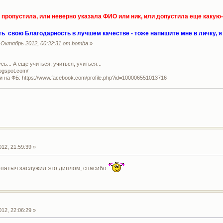
о пропустила, или неверно указала ФИО или ник, или допустила еще какую-
ать свою Благодарность в лучшем качестве - тоже напишите мне в личку, 
Октябрь 2012, 00:32:31 от bomba
»
ь... А еще учиться, учиться, учиться...
logspot.com/
и на ФБ: https://www.facebook.com/profile.php?id=100006551013716
12, 21:59:39 »
Копатыч заслужил это диплом, спасибо
12, 22:06:29 »