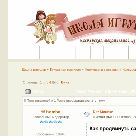
Портал
Помощь
На сайт
Поиск
Вход
Регистрация
Школа игрушки
»
Кукольная гостиная
»
Конкурсы и выставки
»
Конкурс
Страницы:
1
...
3
4
[
5
]
6
Вниз
Автор
Тема: Миники (Прочитано 1987
0 Пользователей и 1 Гость просматривают эту тему.
bomba
Re: Миники
Глобальный модератор
«
Ответ #60 :
14 Октябрь 20
Как продвинуть с
Сообщений: 13948