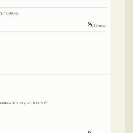
ть приятно.
Записан
алела что не участвовала!!!