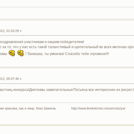
12, 01:03:29 »
 поздравления участникам и нашим победителям!
с за то, что у нас есть такой талантливый и щепетильный во всех мелочах о
ломы
! Танюшка, ты умничка! Спасибо тебе огромное!!!
12, 05:07:46 »
астниц конкурса!Дипломы замечательные!Татьяна все интереснее их рисует.
 же красива, как и лицо. Коко Шанель http://www.liveinternet.ru/users/aziya/