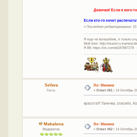
Девочки! Если я кого-т
Если кто-то хочет распечат
«
Последнее редактирование: 15 
Я еще не волшебник, я только учус
Мой блог: http://skazki-u-kamina.b
Я ВК: https://vk.com/id187887278 
SeVera
Re: Миники
Гость
«
Ответ #61 :
14 Октябрь 20
красота!!! Танечка, спасибо, 
Makalena
Re: Миники
Модератор
«
Ответ #62 :
14 Октябрь 20