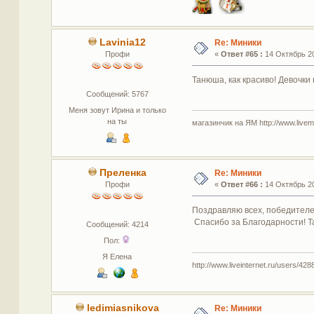
Lavinia12
Re: Миники
Профи
«
Ответ #65 :
14 Октябрь 20
Танюша, как красиво! Девочки 
Сообщений: 5767
Меня зовут Ирина и только
на ты
магазинчик на ЯМ http://www.livemas
Преленка
Re: Миники
Профи
«
Ответ #66 :
14 Октябрь 20
Поздравляю всех, победителе
Спасибо за Благодарности! Та
Сообщений: 4214
Пол:
Я Елена
http://www.liveinternet.ru/users/4288
ledimiasnikova
Re: Миники