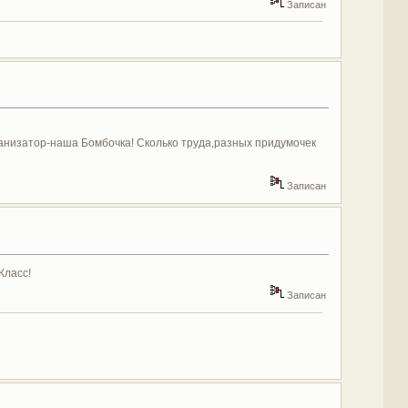
Записан
рганизатор-наша Бомбочка! Сколько труда,разных придумочек
Записан
Класс!
Записан