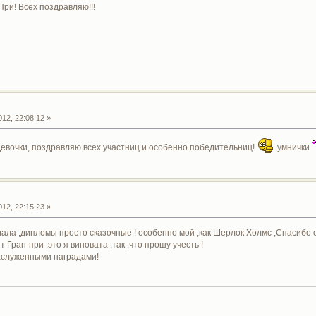
ри! Всех поздравляю!!!
12, 22:08:12 »
евочки, поздравляю всех участниц и особенно победительниц!
умнички
12, 22:15:23 »
ала ,дипломы просто сказочные ! особенно мой ,как Шерлок Холмс ,Спасибо 
Гран-при ,это я виновата ,так ,что прошу учесть !
заслуженными наградами!