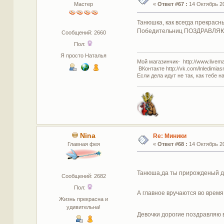
Мастер
«
Ответ #67 :
14 Октябрь 20
Танюшка, как всегда прекрасн
Победительниц ПОЗДРАВЛЯЮ!!!!
Сообщений: 2660
Пол:
Я просто Наталья
Мой магазинчик- http://www.livemas
ВКонтакте http://vk.com/lnledimias
Если дела идут не так, как тебе н
Nina
Re: Миники
Главная фея
«
Ответ #68 :
14 Октябрь 20
Танюша,да ты прирожденый д
Сообщений: 2682
Пол:
А главное вручаются во время
Жизнь прекрасна и
удивительна!
Девочки дорогие поздравляю в