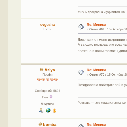
Жизнь прекрасна и удивительна!
evgesha
Re: Миники
Гость
«
Ответ #69 :
15 Октябрь 20
Девочки и от меня искренние
А за одно поздравляю всех на
вложено в наши грамоты,дип
Aziya
Re: Миники
Профи
«
Ответ #70 :
15 Октябрь 20
Поздравляю победителей и уч
Сообщений: 5624
Пол:
Роскошь — это когда изнанка так
Людмила
bomba
Re: Миники