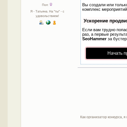
Вы создали или только
Пол:
комплекс мероприятий
Я - Татьяна. На "ты" - с
удовольствием!
Ускорение продв
Если вам трудно попа
раз, а первые результ
SeoHammer
за бусте
Начать п
Как организатор конкурса, я