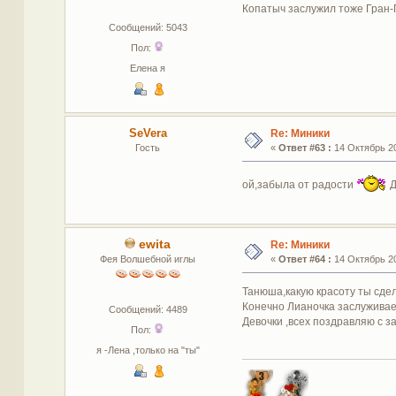
Копатыч заслужил тоже Гран-П
Сообщений: 5043
Пол:
Елена я
SeVera
Re: Миники
Гость
«
Ответ #63 :
14 Октябрь 20
ой,забыла от радости
Д
ewita
Re: Миники
Фея Волшебной иглы
«
Ответ #64 :
14 Октябрь 20
Танюша,какую красоту ты сдел
Конечно Лианочка заслуживает 
Сообщений: 4489
Девочки ,всех поздравляю с 
Пол:
я -Лена ,только на "ты"