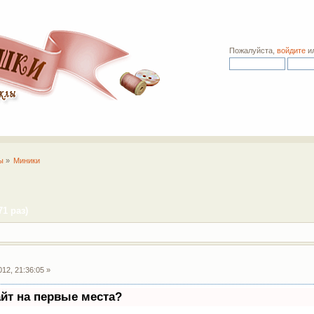
Пожалуйста,
войдите
и
ы
»
Миники
1 раз)
12, 21:36:05 »
айт на первые места?