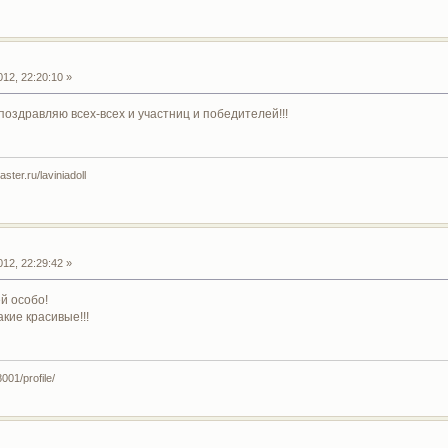
12, 22:20:10 »
поздравляю всех-всех и участниц и победителей!!!
ter.ru/laviniadoll
12, 22:29:42 »
й особо!
кие красивые!!!
001/profile/