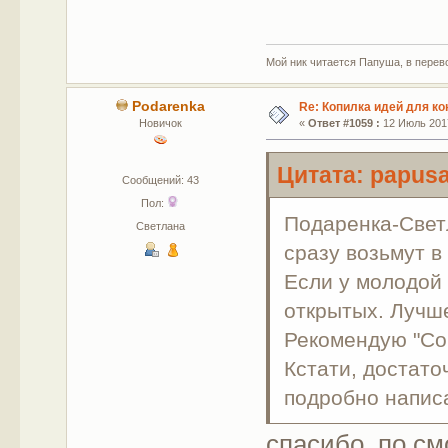
Мой ник читается Папуша, в перево
Podarenka
Re: Копилка идей для ко
Новичок
«
Ответ #1059 :
12 Июль 2017
Цитата: papusa
Сообщений: 43
Пол:
Подаренка-Светл
Светлана
сразу возьмут в
Если у молодой 
открытых. Лучше
Рекомендую "Со
Кстати, достато
подробно написа
спасибо, по с