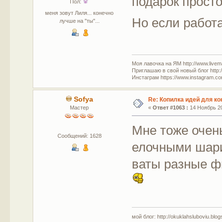
подарок прост
Пол:
меня зовут Лиля... конечно
Но если работа
лучше на "ты"...
Моя лавочка на ЯМ http://www.livem
Приглашаю в свой новый блог http:/
Инстаграм https://www.instagram.com
Sofya
Re: Копилка идей для ко
Мастер
«
Ответ #1063 :
14 Ноябрь 20
Мне тоже очен
Сообщений: 1628
елочными шари
ваты разные ф
мой блог: http://okuklahsluboviu.blogs