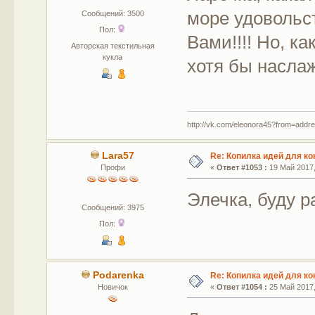
море удовольс
Сообщений: 3500
Пол:
Вами!!!! Но, ка
Авторская текстильная
кукла
хотя бы насла
http://vk.com/eleonora45?from=addr
Lara57
Re: Копилка идей для ко
Профи
«
Ответ #1053 :
19 Май 2017,
Элечка, буду 
Сообщений: 3975
Пол:
Podarenka
Re: Копилка идей для ко
Новичок
«
Ответ #1054 :
25 Май 2017,