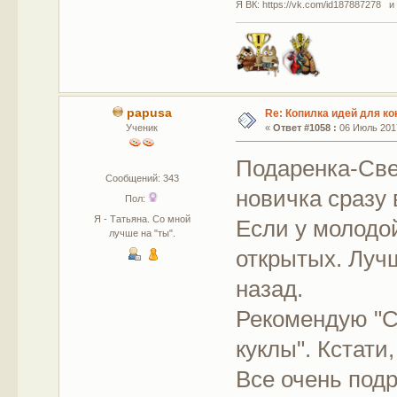
Я ВК: https://vk.com/id187887278 и
papusa
Re: Копилка идей для ко
Ученик
«
Ответ #1058 :
06 Июль 2017
Подаренка-Све
Сообщений: 343
новичка сразу
Пол:
Я - Татьяна. Со мной
Если у молодо
лучше на "ты".
открытых. Лучш
назад.
Рекомендую "
куклы". Кстати
Все очень подр