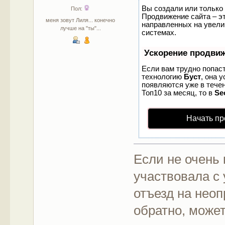
Вы создали или только 
Пол:
Продвижение сайта – эт
меня зовут Лиля... конечно
направленных на увели
лучше на "ты"...
системах.
Ускорение продви
Если вам трудно попаст
технологию
Буст
, она 
появляются уже в течен
Топ10 за месяц, то в
Se
Начать пр
Если не очень 
участвовала с
отъезд на неоп
обратно, може