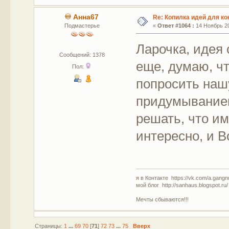
Анна67
Re: Копилка идей для ко
Подмастерье
«
Ответ #1064 :
14 Ноябрь 20
Ларочка, идея
Сообщений: 1378
еще, думаю, ч
Пол:
попросить наш
придумыванием 
решать, что им
интересно, и 
я в Контакте https://vk.com/a.gangn
мой блог http://sanhaus.blogspot.ru/
Мечты сбываются!!!
Страницы:
1
...
69
70
[
71
]
72
73
...
75
Вверх