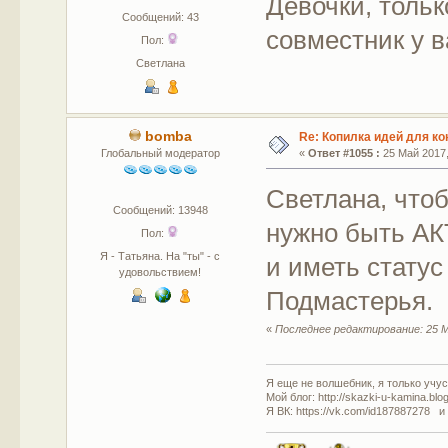
Девочки, тольк
Сообщений: 43
совместник у в
Пол:
Светлана
bomba
Re: Копилка идей для ко
Глобальный модератор
«
Ответ #1055 :
25 Май 2017,
Светлана, что
Сообщений: 13948
нужно быть А
Пол:
Я - Татьяна. На "ты" - с
и иметь статус
удовольствием!
Подмастерья.
«
Последнее редактирование: 25 М
Я еще не волшебник, я только учусь
Мой блог: http://skazki-u-kamina.blo
Я ВК: https://vk.com/id187887278 и