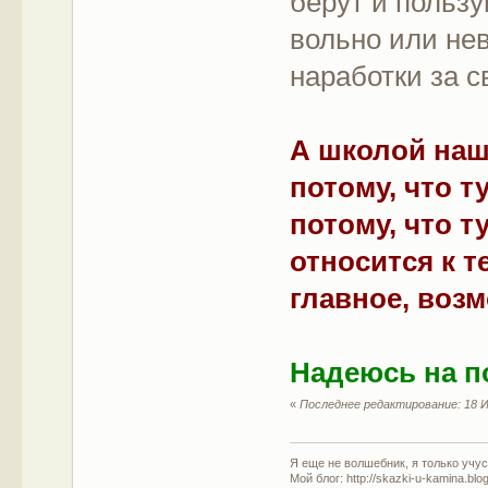
берут и пользу
вольно или не
наработки за с
А школой наш
потому, что т
потому, что т
относится к т
главное, воз
Надеюсь на п
«
Последнее редактирование: 18 И
Я еще не волшебник, я только учусь
Мой блог: http://skazki-u-kamina.blo