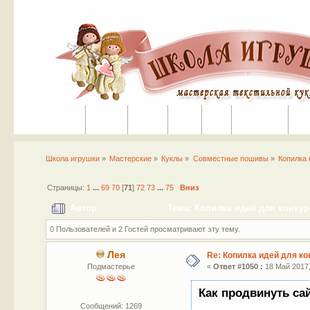
Портал
Помощь
На сайт
Поиск
Вход
Регистрация
Школа игрушки
»
Мастерские
»
Куклы
»
Совместные пошивы
»
Копилка 
Страницы:
1
...
69
70
[
71
]
72
73
...
75
Вниз
Автор
Тема: Копилка идей для конкур
0 Пользователей и 2 Гостей просматривают эту тему.
Лея
Re: Копилка идей для ко
Подмастерье
«
Ответ #1050 :
18 Май 2017,
Как продвинуть са
Сообщений: 1269