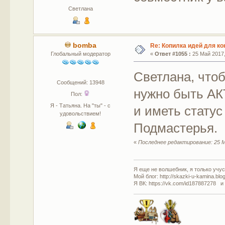
Светлана
bomba
Re: Копилка идей для ко
Глобальный модератор
«
Ответ #1055 :
25 Май 2017,
Светлана, что
Сообщений: 13948
нужно быть А
Пол:
Я - Татьяна. На "ты" - с
и иметь статус
удовольствием!
Подмастерья.
«
Последнее редактирование: 25 М
Я еще не волшебник, я только учусь
Мой блог: http://skazki-u-kamina.blo
Я ВК: https://vk.com/id187887278 и