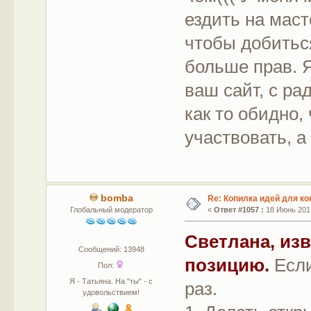
ездить на маст
чтобы добиться
больше прав. Я
ваш сайт, с р
как то обидно,
участвовать, а 
bomba
Re: Копилка идей для ко
Глобальный модератор
«
Ответ #1057 :
18 Июнь 2017
Светлана, изв
Сообщений: 13948
позицию.
Если
Пол:
Я - Татьяна. На "ты" - с
раз.
удовольствием!