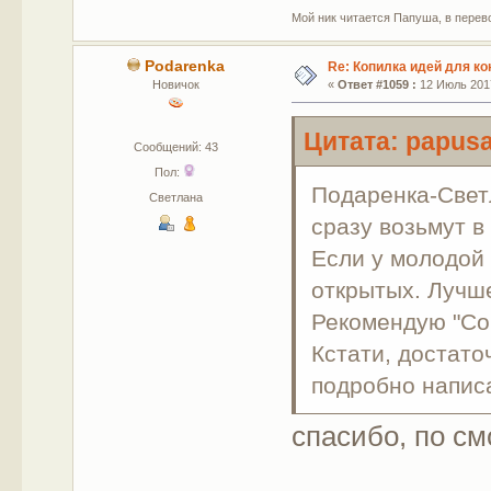
Мой ник читается Папуша, в перево
Podarenka
Re: Копилка идей для ко
Новичок
«
Ответ #1059 :
12 Июль 2017
Цитата: papusa
Сообщений: 43
Пол:
Подаренка-Светл
Светлана
сразу возьмут в
Если у молодой 
открытых. Лучше
Рекомендую "Со
Кстати, достато
подробно написа
спасибо, по с