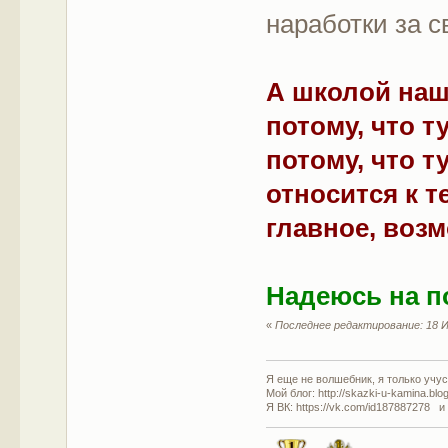
наработки за с
А школой наш
потому, что т
потому, что т
относится к т
главное, воз
Надеюсь на п
«
Последнее редактирование: 18 И
Я еще не волшебник, я только учусь
Мой блог: http://skazki-u-kamina.blo
Я ВК: https://vk.com/id187887278 и