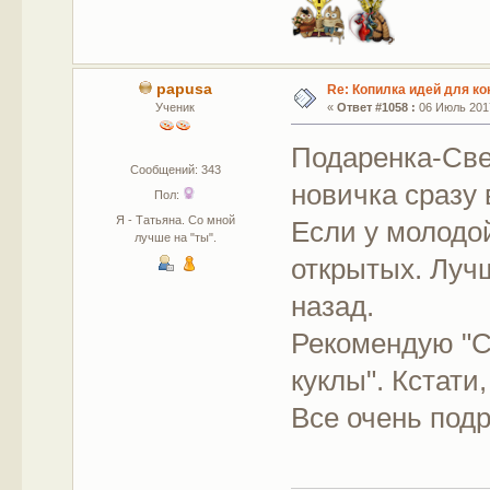
papusa
Re: Копилка идей для ко
Ученик
«
Ответ #1058 :
06 Июль 2017
Подаренка-Све
Сообщений: 343
новичка сразу
Пол:
Я - Татьяна. Со мной
Если у молодо
лучше на "ты".
открытых. Лучш
назад.
Рекомендую "
куклы". Кстати
Все очень подр