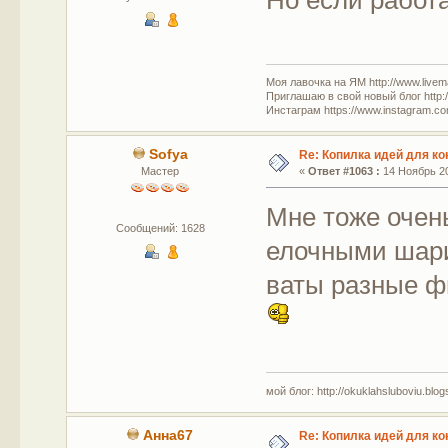
Моя лавочка на ЯМ http://www.livem
Приглашаю в свой новый блог http:/
Инстаграм https://www.instagram.com
Sofya
Re: Копилка идей для ко
Мастер
«
Ответ #1063 :
14 Ноябрь 20
Мне тоже очен
Сообщений: 1628
елочными шари
ваты разные ф
мой блог: http://okuklahsluboviu.blogs
Анна67
Re: Копилка идей для ко