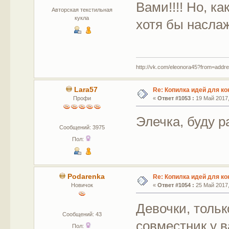
Вами!!!! Но, ка
Авторская текстильная
кукла
хотя бы насла
http://vk.com/eleonora45?from=addr
Lara57
Re: Копилка идей для ко
Профи
«
Ответ #1053 :
19 Май 2017,
Элечка, буду 
Сообщений: 3975
Пол:
Podarenka
Re: Копилка идей для ко
Новичок
«
Ответ #1054 :
25 Май 2017,
Девочки, тольк
Сообщений: 43
совместник у в
Пол: