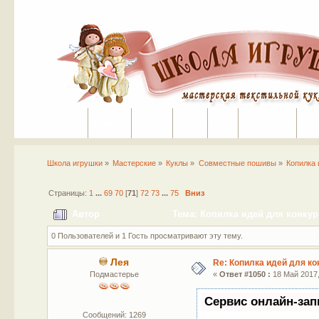
Портал
Помощь
На сайт
Поиск
Вход
Регистрация
Школа игрушки
»
Мастерские
»
Куклы
»
Совместные пошивы
»
Копилка 
Страницы:
1
...
69
70
[
71
]
72
73
...
75
Вниз
Автор
Тема: Копилка идей для конкур
0 Пользователей и 1 Гость просматривают эту тему.
Лея
Re: Копилка идей для ко
Подмастерье
«
Ответ #1050 :
18 Май 2017,
Сервис онлайн-зап
Сообщений: 1269