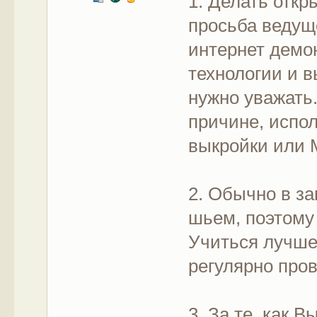
1. Делать откр
просьба ведуще
интернет демо
технологии и в
нужно уважать
причине, испо
выкройки или 
2. Обычно в з
шьем, поэтому
Учиться лучше
регулярно пров
3. За те, как 