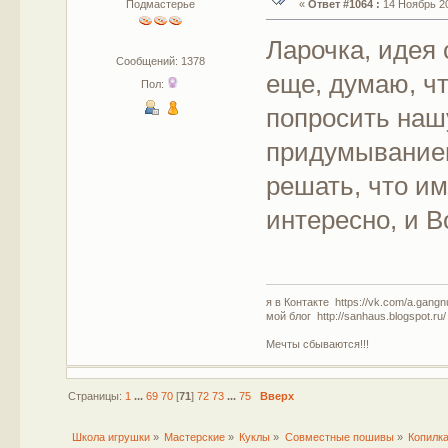
Подмастерье
«
Ответ #1064 :
14 Ноябрь 20
Ларочка, идея
Сообщений: 1378
еще, думаю, ч
Пол:
попросить наш
придумыванием 
решать, что им
интересно, и 
я в Контакте https://vk.com/a.gangn
мой блог http://sanhaus.blogspot.ru/
Мечты сбываются!!!
Страницы:
1
...
69
70
[
71
]
72
73
...
75
Вверх
Школа игрушки
»
Мастерские
»
Куклы
»
Совместные пошивы
»
Копилка