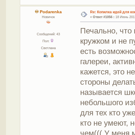
Podarenka
Re: Копилка идей для ко
Новичок
«
Ответ #1056 :
18 Июнь 2017
Печально, что
Сообщений: 43
кружком и не п
Пол:
Светлана
есть возможно
галереи, акти
кажется, это н
стороны делат
называется шко
небольшого из
для тех кто уже
кто не умеют, н
чем((( У меня 