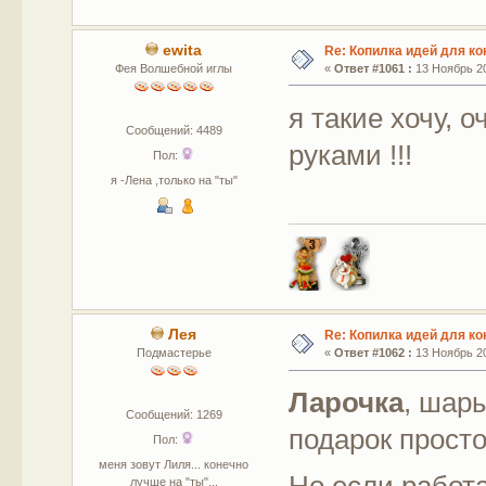
ewita
Re: Копилка идей для ко
Фея Волшебной иглы
«
Ответ #1061 :
13 Ноябрь 20
я такие хочу, 
Сообщений: 4489
руками !!!
Пол:
я -Лена ,только на "ты"
Лея
Re: Копилка идей для ко
Подмастерье
«
Ответ #1062 :
13 Ноябрь 20
Ларочка
, шар
Сообщений: 1269
подарок прост
Пол:
меня зовут Лиля... конечно
Но если работа
лучше на "ты"...