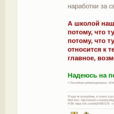
наработки за с
А школой наш
потому, что т
потому, что т
относится к т
главное, воз
Надеюсь на п
«
Последнее редактирование: 18 И
Я еще не волшебник, я только учусь
Мой блог: http://skazki-u-kamina.blo
Я ВК: https://vk.com/id187887278 и