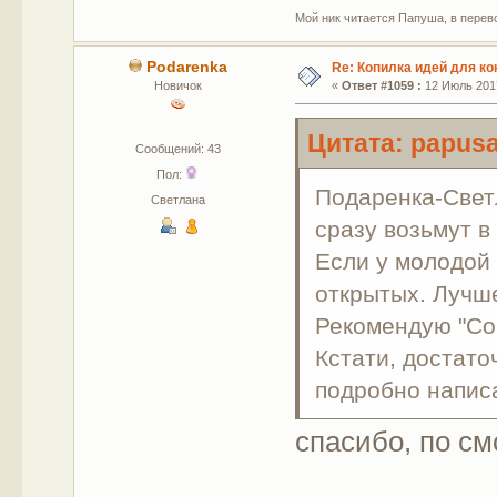
Мой ник читается Папуша, в перево
Podarenka
Re: Копилка идей для ко
Новичок
«
Ответ #1059 :
12 Июль 2017
Цитата: papusa
Сообщений: 43
Пол:
Подаренка-Светл
Светлана
сразу возьмут в
Если у молодой 
открытых. Лучше
Рекомендую "Со
Кстати, достато
подробно написа
спасибо, по с