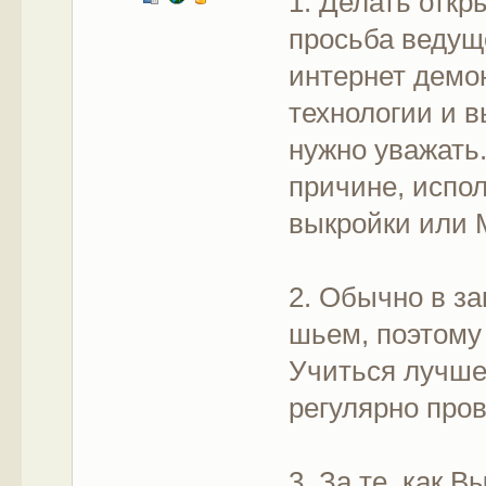
1. Делать откр
просьба ведуще
интернет демо
технологии и в
нужно уважать
причине, испо
выкройки или 
2. Обычно в з
шьем, поэтому
Учиться лучше
регулярно пров
3. За те, как 