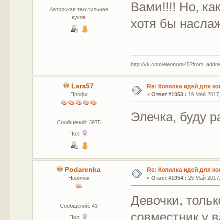
Вами!!!! Но, ка
Авторская текстильная
кукла
хотя бы насла
http://vk.com/eleonora45?from=addr
Lara57
Re: Копилка идей для ко
Профи
«
Ответ #1053 :
19 Май 2017,
Элечка, буду 
Сообщений: 3975
Пол:
Podarenka
Re: Копилка идей для ко
Новичок
«
Ответ #1054 :
25 Май 2017,
Девочки, тольк
Сообщений: 43
совместник у в
Пол: