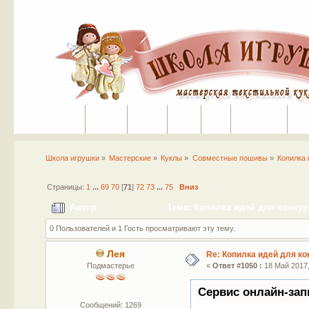
Портал
Помощь
На сайт
Поиск
Вход
Регистрация
Школа игрушки
»
Мастерские
»
Куклы
»
Совместные пошивы
»
Копилка 
Страницы:
1
...
69
70
[
71
]
72
73
...
75
Вниз
Автор
Тема: Копилка идей для конкур
0 Пользователей и 1 Гость просматривают эту тему.
Лея
Re: Копилка идей для ко
Подмастерье
«
Ответ #1050 :
18 Май 2017,
Сервис онлайн-зап
Сообщений: 1269