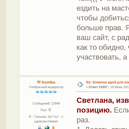
ездить на маст
чтобы добиться
больше прав. Я
ваш сайт, с р
как то обидно,
участвовать, а 
bomba
Re: Копилка идей для ко
Глобальный модератор
«
Ответ #1057 :
18 Июнь 2017
Светлана, изв
Сообщений: 13948
позицию.
Если
Пол:
Я - Татьяна. На "ты" - с
раз.
удовольствием!