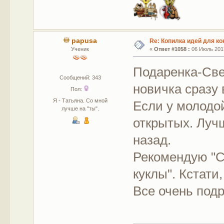
papusa
Re: Копилка идей для ко
Ученик
«
Ответ #1058 :
06 Июль 2017
Подаренка-Све
Сообщений: 343
новичка сразу
Пол:
Я - Татьяна. Со мной
Если у молодо
лучше на "ты".
открытых. Лучш
назад.
Рекомендую "
куклы". Кстати
Все очень подр