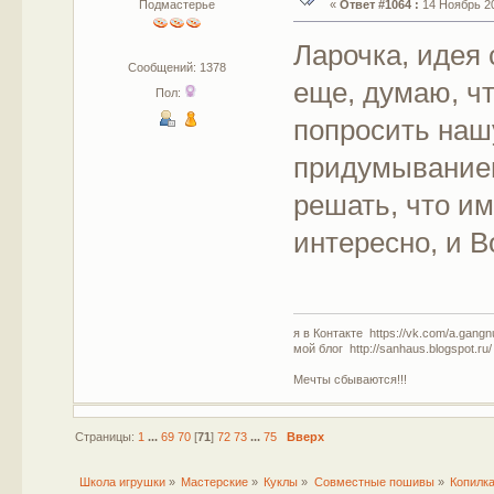
Подмастерье
«
Ответ #1064 :
14 Ноябрь 20
Ларочка, идея
Сообщений: 1378
еще, думаю, ч
Пол:
попросить наш
придумыванием 
решать, что им
интересно, и 
я в Контакте https://vk.com/a.gangn
мой блог http://sanhaus.blogspot.ru/
Мечты сбываются!!!
Страницы:
1
...
69
70
[
71
]
72
73
...
75
Вверх
Школа игрушки
»
Мастерские
»
Куклы
»
Совместные пошивы
»
Копилка