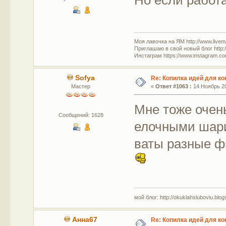
Моя лавочка на ЯМ http://www.livem
Приглашаю в свой новый блог http:/
Инстаграм https://www.instagram.com
Sofya
Re: Копилка идей для ко
Мастер
«
Ответ #1063 :
14 Ноябрь 20
Мне тоже очен
Сообщений: 1628
елочными шари
ваты разные ф
мой блог: http://okuklahsluboviu.blogs
Анна67
Re: Копилка идей для ко