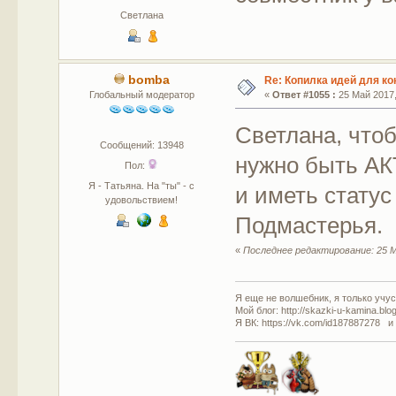
Светлана
bomba
Re: Копилка идей для ко
Глобальный модератор
«
Ответ #1055 :
25 Май 2017,
Светлана, что
Сообщений: 13948
нужно быть А
Пол:
Я - Татьяна. На "ты" - с
и иметь статус
удовольствием!
Подмастерья.
«
Последнее редактирование: 25 М
Я еще не волшебник, я только учусь
Мой блог: http://skazki-u-kamina.blo
Я ВК: https://vk.com/id187887278 и