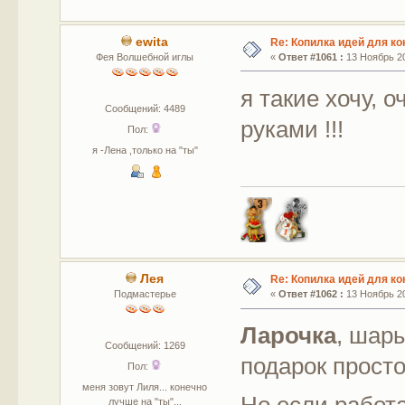
ewita
Re: Копилка идей для ко
Фея Волшебной иглы
«
Ответ #1061 :
13 Ноябрь 20
я такие хочу, 
Сообщений: 4489
руками !!!
Пол:
я -Лена ,только на "ты"
Лея
Re: Копилка идей для ко
Подмастерье
«
Ответ #1062 :
13 Ноябрь 20
Ларочка
, шар
Сообщений: 1269
подарок прост
Пол:
меня зовут Лиля... конечно
Но если работа
лучше на "ты"...