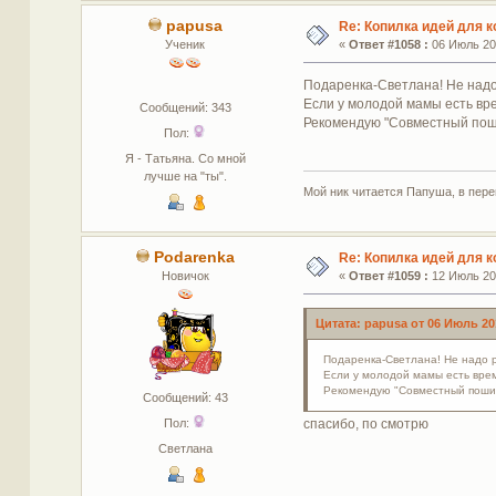
papusa
Re: Копилка идей для 
Ученик
«
Ответ #1058 :
06 Июль 201
Подаренка-Светлана! Не надо 
Если у молодой мамы есть вре
Сообщений: 343
Рекомендую "Совместный поши
Пол:
Я - Татьяна. Со мной
лучше на "ты".
Мой ник читается Папуша, в пере
Podarenka
Re: Копилка идей для 
Новичок
«
Ответ #1059 :
12 Июль 201
Цитата: papusa от 06 Июль 201
Подаренка-Светлана! Не надо р
Если у молодой мамы есть врем
Рекомендую "Совместный пошив 
Сообщений: 43
спасибо, по смотрю
Пол:
Светлана