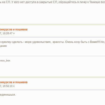
ть на СП. У кого нет доступа в закрытые СП, обращайтесь в личку к Танюше b
конкурсов и пошивов
, 18:28:47 »
ю куколку сделать - море удовольствия, красоты. Очень хочу быть с Вами!!!! Но, 
дания
dress_box
конкурсов и пошивов
, 18:56:19 »
оединишься.