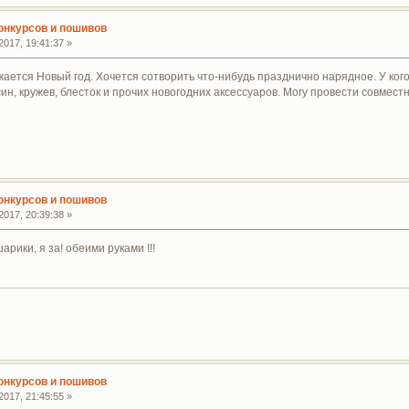
конкурсов и пошивов
017, 19:41:37 »
жается Новый год. Хочется сотворить что-нибудь празднично нарядное. У ког
ин, кружев, блесток и прочих новогодних аксессуаров. Могу провести совместн
конкурсов и пошивов
017, 20:39:38 »
арики, я за! обеими руками !!!
конкурсов и пошивов
017, 21:45:55 »