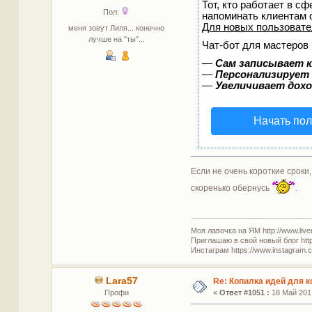
Тот, кто работает в сф
Пол:
напоминать клиентам 
Для новых пользоват
меня зовут Лиля... конечно
лучше на "ты"...
Чат-бот для мастеров 
—
Сам записывает к
—
Персонализирует 
—
Увеличивает дох
Начать пол
Если не очень короткие сроки
скоренько обернусь
.
Моя лавочка на ЯМ http://www.live
Приглашаю в свой новый блог http
Инстаграм https://www.instagram.co
Lara57
Re: Копилка идей для 
Профи
«
Ответ #1051 :
18 Май 2017