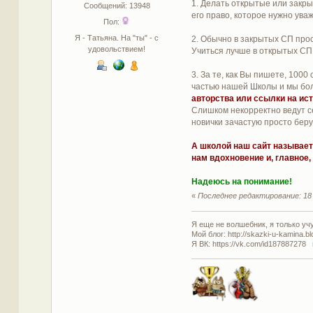
1. Делать открытые или закры
Сообщений: 13948
его право, которое нужно ува
Пол:
Я - Татьяна. На "ты" - с
2. Обычно в закрытых СП прос
удовольствием!
Учиться лучше в открытых СП,
3. За те, как Вы пишете, 100
частью нашей Школы и мы боле
авторства или ссылки на ист
Слишком некорректно ведут с
новички зачастую просто беру
А школой наш сайт называется
нам вдохновение и, главное
Надеюсь на понимание!
«
Последнее редактирование: 18 
Я еще не волшебник, я только учус
Мой блог: http://skazki-u-kamina.b
Я ВК: https://vk.com/id187887278 