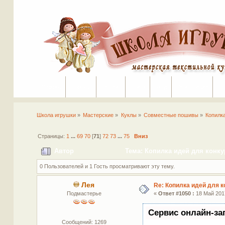
Портал
Помощь
На сайт
Поиск
Вход
Регистрация
Школа игрушки
»
Мастерские
»
Куклы
»
Совместные пошивы
»
Копилк
Страницы:
1
...
69
70
[
71
]
72
73
...
75
Вниз
Автор
Тема: Копилка идей для конку
0 Пользователей и 1 Гость просматривают эту тему.
Лея
Re: Копилка идей для 
Подмастерье
«
Ответ #1050 :
18 Май 2017
Сервис онлайн-за
Сообщений: 1269