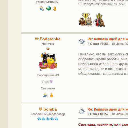
удовольствием!
Я ВК: https://vk.com/id187887278 
Podarenka
Re: Копилка идей для 
Новичок
«
Ответ #1056 :
18 Июнь 201
Печально, что вы закрылись с
обсуждать чужие работы. Мне 
небольшого избранного кружка(
маленькие дети и нет возможн
обрадовалась, когда нашла ваш
Сообщений: 43
Пол:
Светлана
bomba
Re: Копилка идей для 
Глобальный модератор
«
Ответ #1057 :
18 Июнь 201
Светлана, извините, но я уж