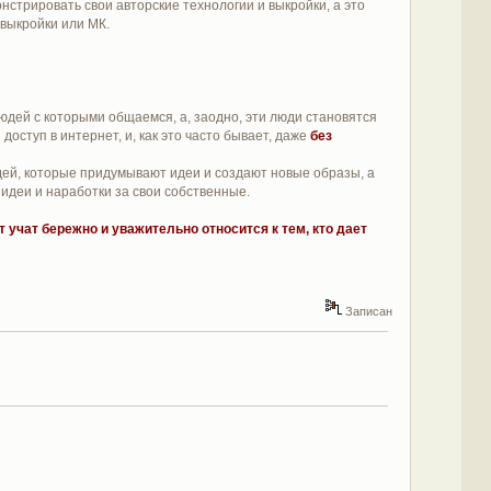
нстрировать свои авторские технологии и выкройки, а это
 выкройки или МК.
юдей с которыми общаемся, а, заодно, эти люди становятся
оступ в интернет, и, как это часто бывает, даже
без
дей, которые придумывают идеи и создают новые образы, а
идеи и наработки за свои собственные.
ут учат бережно и уважительно относится к тем, кто дает
Записан