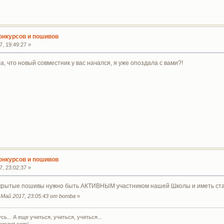
конкурсов и пошивов
, 19:49:27 »
а, что новый совместник у вас начался, я уже опоздала с вами?!
конкурсов и пошивов
, 23:02:37 »
акрытые пошивы нужно быть АКТИВНЫМ участником нашей Школы и иметь ста
Май 2017, 23:05:43 от bomba
»
ь... А еще учиться, учиться, учиться...
logspot.com/