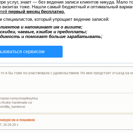
ере услуг, знает — без ведения записи клиентов никуда. Мало то
о визитах тоже. Нашли самый бюджетный и оптимальный вариа
елей
первый месяц бесплатно
.
и специалистов, который упрощает ведение записей:
лиентов и напоминает им о визите;
скидки, чаевые, кэшбэк и предоплаты;
одимость и помогает больше зарабатывать;
ьзоваться сервисом
, то я бы тоже по-участвовала с удовольствием. Но мне предстоит отъезд на 
master.ru/myshop/leeykka
://kukly-handmade.ru/
m/lilia_hamitova/
конкурсов и пошивов
, 20:25:29 »