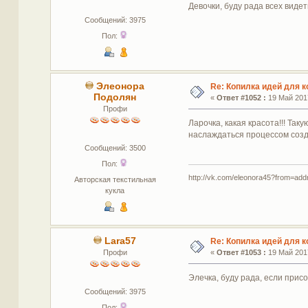
Девочки, буду рада всех виде
Сообщений: 3975
Пол:
Элеонора
Re: Копилка идей для 
Подолян
«
Ответ #1052 :
19 Май 2017
Профи
Ларочка, какая красота!!! Таку
наслаждаться процессом соз
Сообщений: 3500
Пол:
http://vk.com/eleonora45?from=ad
Авторская текстильная
кукла
Lara57
Re: Копилка идей для 
Профи
«
Ответ #1053 :
19 Май 2017
Элечка, буду рада, если прис
Сообщений: 3975
Пол: