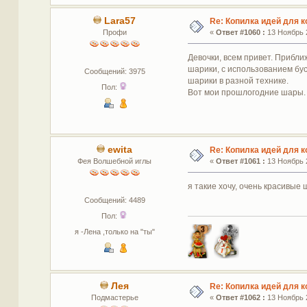
Lara57
Re: Копилка идей для 
Профи
«
Ответ #1060 :
13 Ноябрь 2
Девочки, всем привет. Прибли
шарики, с использованием бус
Сообщений: 3975
шарики в разной технике.
Пол:
Вот мои прошлогодние шары.
ewita
Re: Копилка идей для 
Фея Волшебной иглы
«
Ответ #1061 :
13 Ноябрь 2
я такие хочу, очень красивые ш
Сообщений: 4489
Пол:
я -Лена ,только на "ты"
Лея
Re: Копилка идей для 
Подмастерье
«
Ответ #1062 :
13 Ноябрь 2