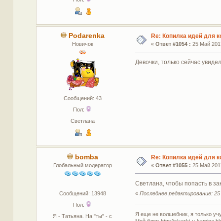
Podarenka
Re: Копилка идей для 
Новичок
«
Ответ #1054 :
25 Май 2017
Девочки, только сейчас увидел
Сообщений: 43
Пол:
Светлана
bomba
Re: Копилка идей для 
Глобальный модератор
«
Ответ #1055 :
25 Май 2017
Светлана, чтобы попасть в з
Сообщений: 13948
«
Последнее редактирование: 25 
Пол:
Я еще не волшебник, я только учус
Я - Татьяна. На "ты" - с
Мой блог: http://skazki-u-kamina.b