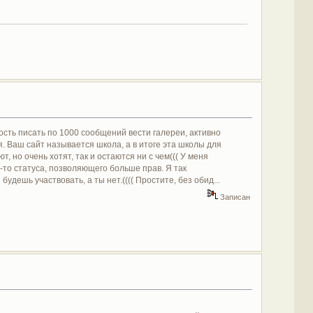
ость писать по 1000 сообщений вести галереи, активно
. Ваш сайт называется школа, а в итоге эта школы для
т, но очень хотят, так и остаются ни с чем((( У меня
-то статуса, позволяющего больше прав. Я так
удешь участвовать, а ты нет.(((( Простите, без обид...
Записан