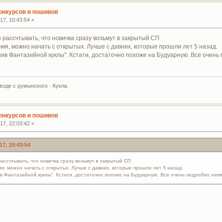
конкурсов и пошивов
7, 10:43:54 »
рассчтывать, что новичка сразу возьмут в закрытый СП.
мя, можно начать с открытых. Лучше с давних, которые прошли лет 5 назад.
в Фантазийной куклы". Кстати, достаточно похоже на Будуарную. Все очень 
воде с румынского - Кукла.
конкурсов и пошивов
7, 22:03:42 »
7, 10:43:54
ассчтывать, что новичка сразу возьмут в закрытый СП.
я, можно начать с открытых. Лучше с давних, которые прошли лет 5 назад.
Фантазийной куклы". Кстати, достаточно похоже на Будуарную. Все очень подробно напи