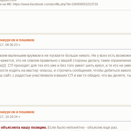
и на ФБ: https://www.facebook.com/profile.php?id=100006551013716
конкурсов и пошивов
7, 08:36:23 »
воим маленьким кружком и не пускаете больше никого. Не у всех есть возможн
кажется, это не совсем правильно с вашей стороны делать такие ограничения
((( СП проходят для тех кто уже и без того умеет шить кукол, а те кто не умею
ости ездить на мастер -классы, и строчить сообщения, чтобы добиться какого
 сайт, с радостью участвовала в ваших СП и как то обидно, что вы делите, ты б
конкурсов и пошивов
7, 10:18:24 »
е объясняла нашу позицию.
Если было непонятно - объясню еще раз.