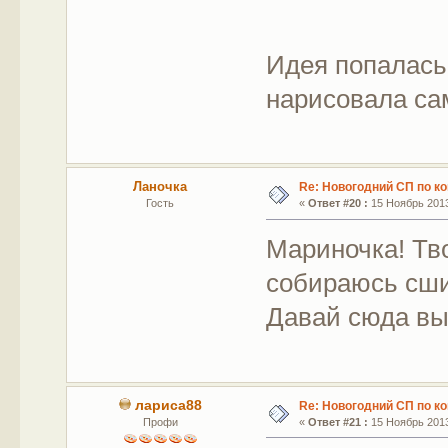
Идея попалась 
нарисовала сам
Ланочка
Re: Новогодний СП по к
Гость
«
Ответ #20 :
15 Ноябрь 2013
Мариночка! Тв
собираюсь сши
Давай сюда в
лариса88
Re: Новогодний СП по к
Профи
«
Ответ #21 :
15 Ноябрь 2013