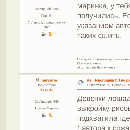
маринка, у те
Сообщений: 7308
получились. Е
Пол:
Я Лариса, с радостью на
указанием авт
"ты"
таких сшить.
Всегда быть чуточку детьми, есть в
Мой магазинчик
skrynya.ua/plahotnik-larisa
maryana
Re: Новогодний СП по к
Подмастерье
«
Ответ #22 :
15 Ноябрь 2013
Девочки лошад
Сообщений: 549
выкройку рисов
Просто Марина
подхватила где
( автора к сож