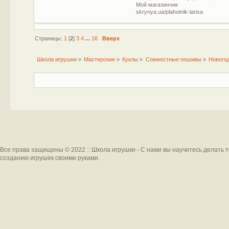
Мой магазинчик
skrynya.ua/plahotnik-larisa
Страницы:
1
[
2
]
3
4
...
16
Вверх
Школа игрушки
»
Мастерские
»
Куклы
»
Совместные пошивы
»
Нового
Все права защищены © 2022 :: Школа игрушки - С нами вы научитесь делать 
созданию игрушек своими руками.