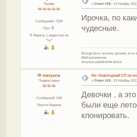
Профи
«
Ответ #18 :
15 Ноябрь 2013
Ирочка, по ка
Сообщений: 7308
чудесные.
Пол:
Я Лариса, с радостью на
"ты"
Всегда быть чуточку детьми, есть в
Мой магазинчик
skrynya.ua/plahotnik-larisa
maryana
Re: Новогодний СП по к
Подмастерье
«
Ответ #19 :
15 Ноябрь 2013
Девочки , а эт
Сообщений: 549
были еще лето
Просто Марина
клонировать.