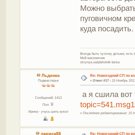
Можно выбрать
пуговичном кре
куда посадить.
Всегда быть чуточку детьми, есть в
Мой магазинчик
skrynya.ua/plahotnik-larisa
Льдинка
Re: Новогодний СП по к
Подмастерье
«
Ответ #17 :
15 Ноябрь 2013
а я сшила вот 
Сообщений: 1413
topic=541.msg
Пол:
Ирина - учусь шить кукол
«
Последнее редактирование: 15 Н
лариса88
Re: Новогодний СП по к