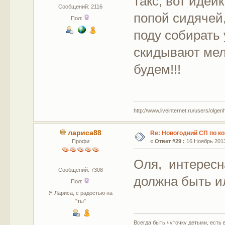
такс, вот идей
Сообщений: 2116
попой сидячей,
Пол:
поду собирать 
скидывают мел
будем!!!
http://www.liveinternet.ru/users/olgen
лариса88
Re: Новогодний СП по к
Профи
«
Ответ #29 :
16 Ноябрь 2013
Оля, интересн
Сообщений: 7308
должна быть и
Пол:
Я Лариса, с радостью на
"ты"
Всегда быть чуточку детьми, есть в