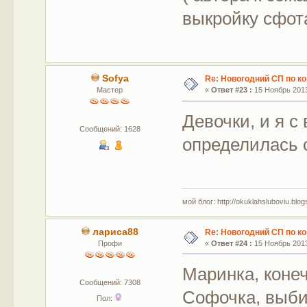
выкройку сфота
Sofya
Re: Новогодний СП по к
Мастер
«
Ответ #23 :
15 Ноябрь 2013
Девочки, и я с
Сообщений: 1628
определилась 
мой блог: http://okuklahsluboviu.blogs
лариса88
Re: Новогодний СП по к
Профи
«
Ответ #24 :
15 Ноябрь 2013
Маринка, коне
Сообщений: 7308
Софочка, выби
Пол: