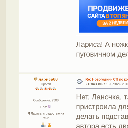
Лариса! А нож
пуговичном дел
лариса88
Re: Новогодний СП по к
Профи
«
Ответ #16 :
15 Ноябрь 2013
Нет, Ланочка, т
Сообщений: 7308
пристроила дл
Пол:
Я Лариса, с радостью на
делать подстав
"ты"
автора есть дв