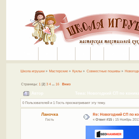
Портал
Помощь
На сайт
Поиск
Вход
Регистрация
Школа игрушки
»
Мастерские
»
Куклы
»
Совместные пошивы
»
Новогод
Страницы:
1
[
2
]
3
4
...
16
Вниз
Автор
Тема: Новогодний СП по коника
0 Пользователей и 1 Гость просматривают эту тему.
Ланочка
Re: Новогодний СП по к
Гость
«
Ответ #15 :
15 Ноябрь 2013