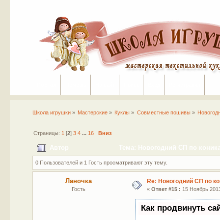
Портал
Помощь
На сайт
Поиск
Вход
Регистрация
Школа игрушки
»
Мастерские
»
Куклы
»
Совместные пошивы
»
Новогод
Страницы:
1
[
2
]
3
4
...
16
Вниз
Автор
Тема: Новогодний СП по коника
0 Пользователей и 1 Гость просматривают эту тему.
Ланочка
Re: Новогодний СП по к
Гость
«
Ответ #15 :
15 Ноябрь 2013
Как продвинуть са