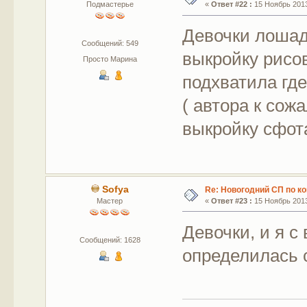
Подмастерье
«
Ответ #22 :
15 Ноябрь 2013
Девочки лошад
Сообщений: 549
выкройку рисов
Просто Марина
подхватила где
( автора к сож
выкройку сфота
Sofya
Re: Новогодний СП по к
Мастер
«
Ответ #23 :
15 Ноябрь 2013
Девочки, и я с
Сообщений: 1628
определилась 