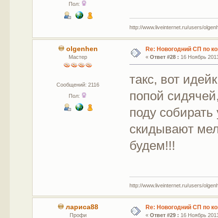
Пол:
http://www.liveinternet.ru/users/olgen
olgenhen
Re: Новогодний СП по к
Мастер
«
Ответ #28 :
16 Ноябрь 2013
такс, вот идей
Сообщений: 2116
попой сидячей,
Пол:
поду собирать 
скидывают мел
будем!!!
http://www.liveinternet.ru/users/olgen
лариса88
Re: Новогодний СП по к
Профи
«
Ответ #29 :
16 Ноябрь 2013