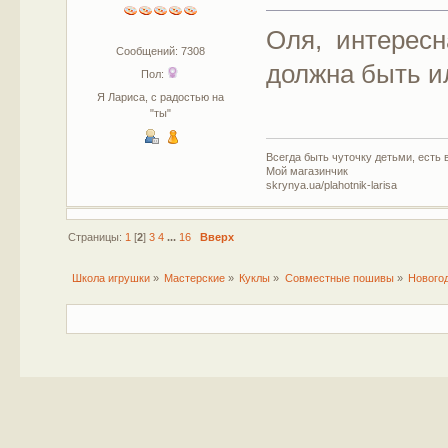
Оля, интересн
Сообщений: 7308
должна быть и
Пол:
Я Лариса, с радостью на
"ты"
Всегда быть чуточку детьми, есть в
Мой магазинчик
skrynya.ua/plahotnik-larisa
Страницы:
1
[
2
]
3
4
...
16
Вверх
Школа игрушки
»
Мастерские
»
Куклы
»
Совместные пошивы
»
Нового