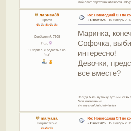
мой блог: http://okuklahsluboviu.blogs
лариса88
Re: Новогодний СП по к
Профи
«
Ответ #24 :
15 Ноябрь 2013
Маринка, коне
Сообщений: 7308
Софочка, выби
Пол:
Я Лариса, с радостью на
интересно!
"ты"
Девочки, пред
все вместе?
Всегда быть чуточку детьми, есть в
Мой магазинчик
skrynya.ua/plahotnik-larisa
maryana
Re: Новогодний СП по к
Подмастерье
«
Ответ #25 :
15 Ноябрь 2013