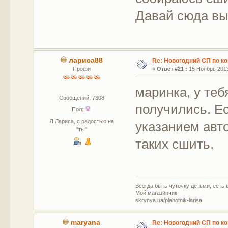
Давай сюда в
лариса88
Re: Новогодний СП по к
Профи
«
Ответ #21 :
15 Ноябрь 2013
маринка, у те
Сообщений: 7308
получились. Е
Пол:
Я Лариса, с радостью на
указанием авт
"ты"
таких сшить.
Всегда быть чуточку детьми, есть в
Мой магазинчик
skrynya.ua/plahotnik-larisa
maryana
Re: Новогодний СП по к