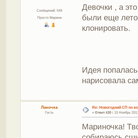
Девочки , а эт
Сообщений: 549
были еще лето
Просто Марина
клонировать.
Идея попалась 
нарисовала сам
Ланочка
Re: Новогодний СП по к
Гость
«
Ответ #20 :
15 Ноябрь 2013
Мариночка! Тв
собираюсь сши