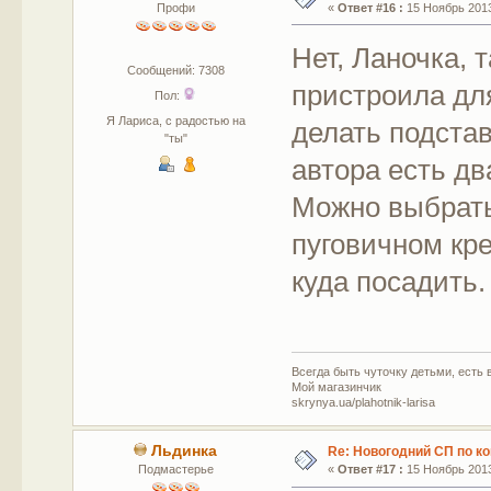
Профи
«
Ответ #16 :
15 Ноябрь 2013
Нет, Ланочка, т
Сообщений: 7308
пристроила дл
Пол:
Я Лариса, с радостью на
делать подстав
"ты"
автора есть дв
Можно выбрать
пуговичном кре
куда посадить.
Всегда быть чуточку детьми, есть в
Мой магазинчик
skrynya.ua/plahotnik-larisa
Льдинка
Re: Новогодний СП по к
Подмастерье
«
Ответ #17 :
15 Ноябрь 2013