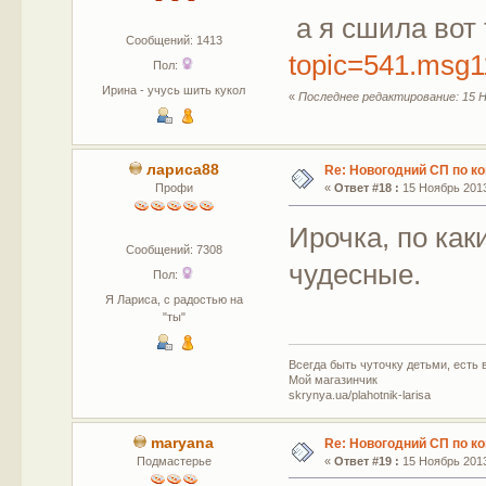
а я сшила вот 
Сообщений: 1413
topic=541.msg
Пол:
Ирина - учусь шить кукол
«
Последнее редактирование: 15 Н
лариса88
Re: Новогодний СП по к
Профи
«
Ответ #18 :
15 Ноябрь 2013
Ирочка, по ка
Сообщений: 7308
чудесные.
Пол:
Я Лариса, с радостью на
"ты"
Всегда быть чуточку детьми, есть в
Мой магазинчик
skrynya.ua/plahotnik-larisa
maryana
Re: Новогодний СП по к
Подмастерье
«
Ответ #19 :
15 Ноябрь 2013