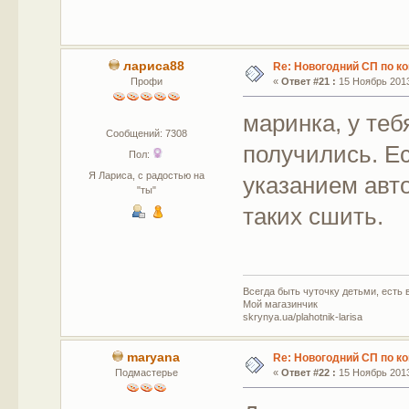
лариса88
Re: Новогодний СП по к
Профи
«
Ответ #21 :
15 Ноябрь 2013
маринка, у те
Сообщений: 7308
получились. Е
Пол:
Я Лариса, с радостью на
указанием авт
"ты"
таких сшить.
Всегда быть чуточку детьми, есть в
Мой магазинчик
skrynya.ua/plahotnik-larisa
maryana
Re: Новогодний СП по к
Подмастерье
«
Ответ #22 :
15 Ноябрь 2013