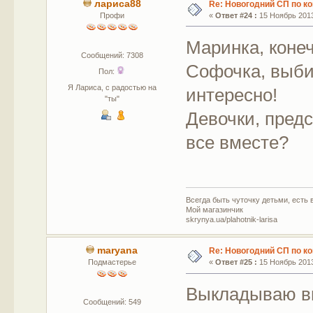
лариса88
Re: Новогодний СП по к
Профи
«
Ответ #24 :
15 Ноябрь 2013
Маринка, коне
Сообщений: 7308
Софочка, выби
Пол:
Я Лариса, с радостью на
интересно!
"ты"
Девочки, пред
все вместе?
Всегда быть чуточку детьми, есть в
Мой магазинчик
skrynya.ua/plahotnik-larisa
maryana
Re: Новогодний СП по к
Подмастерье
«
Ответ #25 :
15 Ноябрь 2013
Выкладываю в
Сообщений: 549