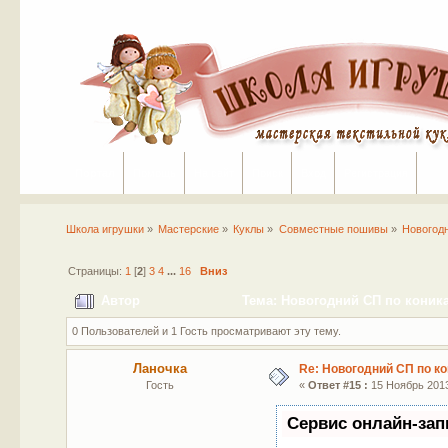
Портал
Помощь
На сайт
Поиск
Вход
Регистрация
Школа игрушки
»
Мастерские
»
Куклы
»
Совместные пошивы
»
Новогод
Страницы:
1
[
2
]
3
4
...
16
Вниз
Автор
Тема: Новогодний СП по коника
0 Пользователей и 1 Гость просматривают эту тему.
Ланочка
Re: Новогодний СП по к
Гость
«
Ответ #15 :
15 Ноябрь 2013
Сервис онлайн-зап