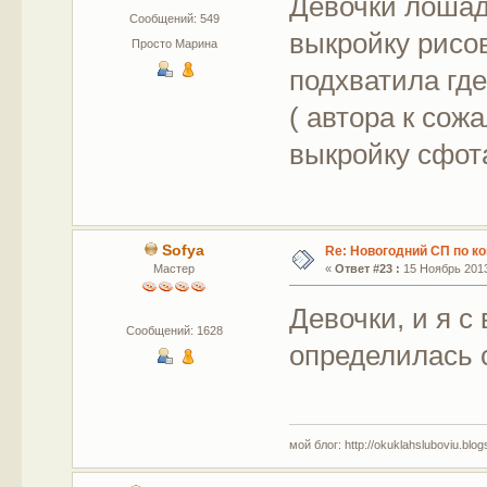
Девочки лошад
Сообщений: 549
выкройку рисов
Просто Марина
подхватила где
( автора к сож
выкройку сфота
Sofya
Re: Новогодний СП по к
Мастер
«
Ответ #23 :
15 Ноябрь 2013
Девочки, и я с
Сообщений: 1628
определилась 
мой блог: http://okuklahsluboviu.blogs