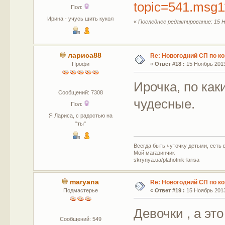
topic=541.msg
Пол:
Ирина - учусь шить кукол
«
Последнее редактирование: 15 Н
лариса88
Re: Новогодний СП по к
Профи
«
Ответ #18 :
15 Ноябрь 2013
Ирочка, по ка
Сообщений: 7308
чудесные.
Пол:
Я Лариса, с радостью на
"ты"
Всегда быть чуточку детьми, есть в
Мой магазинчик
skrynya.ua/plahotnik-larisa
maryana
Re: Новогодний СП по к
Подмастерье
«
Ответ #19 :
15 Ноябрь 2013
Девочки , а эт
Сообщений: 549