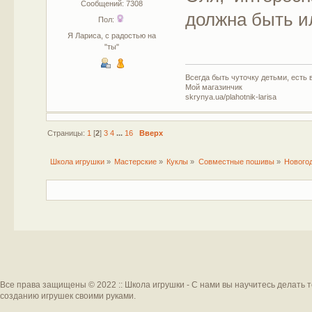
Сообщений: 7308
должна быть и
Пол:
Я Лариса, с радостью на
"ты"
Всегда быть чуточку детьми, есть в
Мой магазинчик
skrynya.ua/plahotnik-larisa
Страницы:
1
[
2
]
3
4
...
16
Вверх
Школа игрушки
»
Мастерские
»
Куклы
»
Совместные пошивы
»
Нового
Все права защищены © 2022 :: Школа игрушки - С нами вы научитесь делать 
созданию игрушек своими руками.