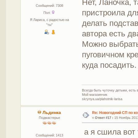
Нет, Ланочка, т
Сообщений: 7308
пристроила дл
Пол:
Я Лариса, с радостью на
делать подстав
"ты"
автора есть дв
Можно выбрать
пуговичном кре
куда посадить.
Всегда быть чуточку детьми, есть в
Мой магазинчик
skrynya.ua/plahotnik-larisa
Льдинка
Re: Новогодний СП по к
Подмастерье
«
Ответ #17 :
15 Ноябрь 2013
а я сшила вот 
Сообщений: 1413