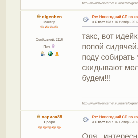
http://www.liveinternet.ru/users/olgen
olgenhen
Re: Новогодний СП по к
Мастер
«
Ответ #28 :
16 Ноябрь 2013
такс, вот идей
Сообщений: 2116
попой сидячей,
Пол:
поду собирать 
скидывают мел
будем!!!
http://www.liveinternet.ru/users/olgen
лариса88
Re: Новогодний СП по к
Профи
«
Ответ #29 :
16 Ноябрь 2013
Оля, интересн