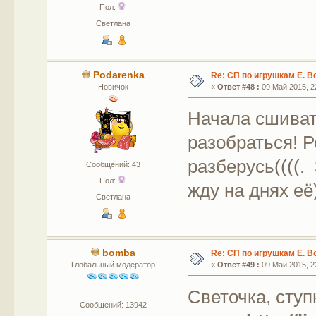
Пол:
Светлана
Podarenka
Re: СП по игрушкам Е. В
Новичок
«
Ответ #48 :
09 Май 2015, 22
Начала сшивать
разобраться! Р
разберусь((((.
Сообщений: 43
Пол:
жду на днях её)
Светлана
bomba
Re: СП по игрушкам Е. В
Глобальный модератор
«
Ответ #49 :
09 Май 2015, 23
Светочка, ступ
Сообщений: 13942