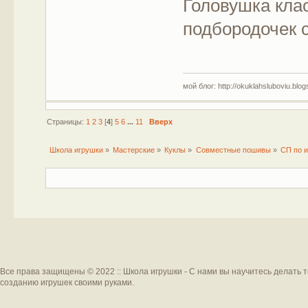
Головушка клас
подбородочек 
мой блог: http://okuklahsluboviu.blogs
Страницы:
1
2
3
[
4
]
5
6
...
11
Вверх
Школа игрушки
»
Мастерские
»
Куклы
»
Совместные пошивы
»
СП по и
Все права защищены © 2022 :: Школа игрушки - С нами вы научитесь делать 
созданию игрушек своими руками.