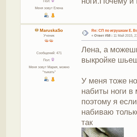
ноги.Почему и 
Пол:
Меня зовут Елена
MaruskaSo
Re: СП по игрушкам Е. В
Ученик
«
Ответ #58 :
11 Май 2015, 21
Лена, а можешь
Сообщений: 471
выкройке шье
Пол:
Меня зовут Мария, можно
"тыкать"
У меня тоже но
набиты ноги в
поэтому я если
набиваю тольк
так