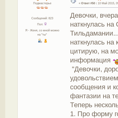
Подмастерье
«
Ответ #50 :
10 Май 2015, 09
Девочки, вчер
Сообщений: 823
наткнулась на 
Пол:
Я - Женя, со мной можно
Тильдамании...
на "ты"
наткнулась на 
цитирую, на мо
информация
"Девочки, дор
удовольствием
сообщения и к
фантазии на т
Теперь несколь
1. Про форму 