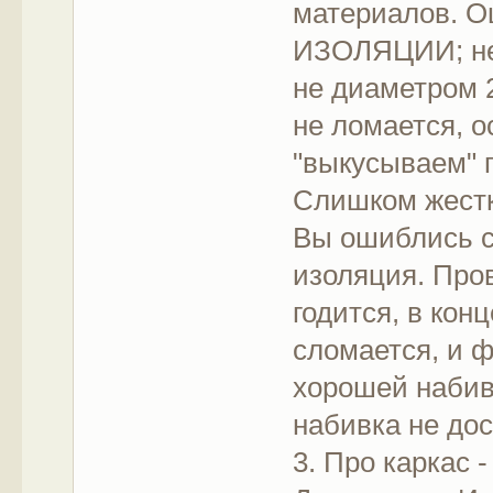
материалов. Ош
ИЗОЛЯЦИИ; не
не диаметром 
не ломается, о
"выкусываем" п
Слишком жестк
Вы ошиблись с
изоляция. Пров
годится, в кон
сломается, и ф
хорошей набивк
набивка не дос
3. Про каркас 