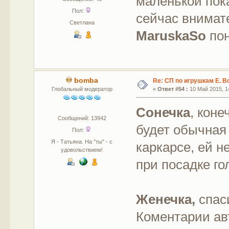
маленькой пок
Пол:
сейчас внимат
Светлана
MaruskaSo
пон
bomba
Re: СП по игрушкам Е. В
Глобальный модератор
«
Ответ #54 :
10 Май 2015, 14
Сонечка
, коне
Сообщений: 13942
будет обычная 
Пол:
Я - Татьяна. На "ты" - с
каркарсе, ей 
удовольствием!
при посадке го
Женечка,
спас
Коментарии ав