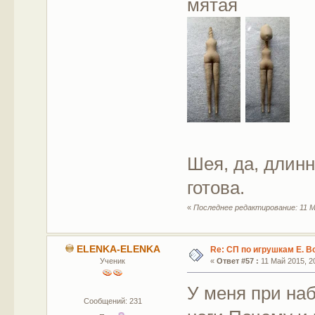
мятая
Шея, да, длинн
готова.
«
Последнее редактирование: 11 М
ELENKA-ELENKA
Re: СП по игрушкам Е. В
Ученик
«
Ответ #57 :
11 Май 2015, 20
У меня при на
Сообщений: 231