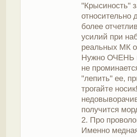
"Крысиность" 
относительно 
более отчетлив
усилий при наб
реальных МК о
Нужно ОЧЕНЬ п
не проминается
"лепить" ее, п
трогайте носик
недовыворачива
получится мор
2. Про проволо
Именно медная