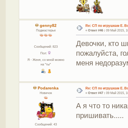
genny82
Re: СП по игрушкам Е. В
Подмастерье
«
Ответ #46 :
09 Май 2015, 18
Девочки, кто 
Сообщений: 823
пожалуйста, го
Пол:
Я - Женя, со мной можно
меня недоразу
на "ты"
Podarenka
Re: СП по игрушкам Е. В
Новичок
«
Ответ #47 :
09 Май 2015, 18
А я что то ник
пришивать.....
Сообщений: 43