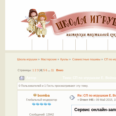
Портал
Помощь
На сайт
Поиск
Вход
Регистрация
Школа игрушки
»
Мастерские
»
Куклы
»
Совместные пошивы
»
СП по иг
Страницы:
1
2
3
[
4
]
5
6
...
11
Вниз
Автор
Тема: СП по игрушкам Е. Войнат
0 Пользователей и 1 Гость просматривают эту тему.
bomba
Re: СП по игрушкам Е. В
Глобальный модератор
«
Ответ #45 :
09 Май 2015, 15
Сервис онлайн-зап
Сообщений: 13942