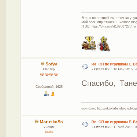
Я еще не волшебник, я только учусь
Мой блог: http://skazki-u-kamina.blo
Я ВК: https://vk.com/id187887278 и
Sofya
Re: СП по игрушкам Е. В
Мастер
«
Ответ #55 :
10 Май 2015, 20
Спасибо, Тане
Сообщений: 1628
мой блог: http://okuklahsluboviu.blogs
MaruskaSo
Re: СП по игрушкам Е. В
Ученик
«
Ответ #56 :
11 Май 2015, 18