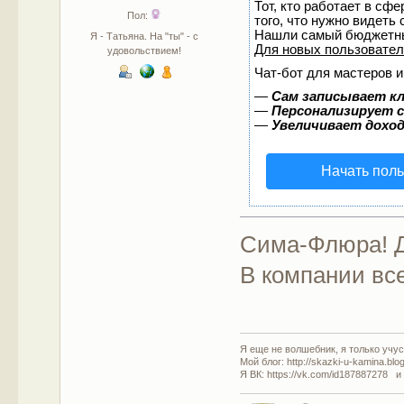
Тот, кто работает в сф
Пол:
того, что нужно видеть
Нашли самый бюджетны
Я - Татьяна. На "ты" - с
Для новых пользовате
удовольствием!
Чат-бот для мастеров и
—
Сам записывает кл
—
Персонализирует с
—
Увеличивает дохо
Начать пол
Сима-Флюра! Д
В компании все
Я еще не волшебник, я только учусь
Мой блог: http://skazki-u-kamina.blo
Я ВК: https://vk.com/id187887278 и