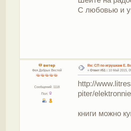
Шейте на радо
С любовью и у
ветер
Re: СП по игрушкам Е. В
Фея Добрых Вестей
«
Ответ #51 :
10 Май 2015, 09
http://www.litre
Сообщений: 1118
piter/elektronnie
Пол:
книги можно ку