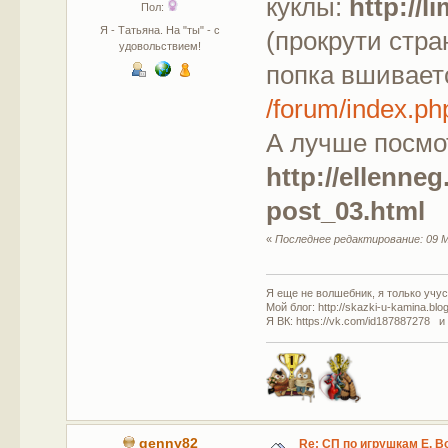
куклы:
http://
Пол:
Я - Татьяна. На "ты" - с
(прокрути стра
удовольствием!
попка вшиваетс
/forum/index.
А лучше посмо
http://ellenne
post_03.html
«
Последнее редактирование: 09 М
Я еще не волшебник, я только учусь
Мой блог: http://skazki-u-kamina.blo
Я ВК: https://vk.com/id187887278 и
genny82
Re: СП по игрушкам Е. В