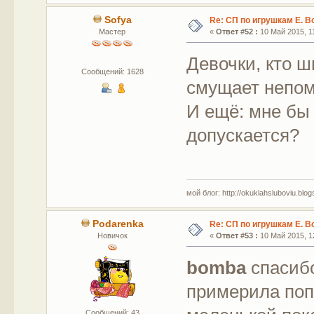
Sofya
Re: СП по игрушкам Е. В
Мастер
«
Ответ #52 :
10 Май 2015, 11
Девочки, кто ш
Сообщений: 1628
смущает непом
И ещё: мне бы 
допускается?
мой блог: http://okuklahsluboviu.blogs
Podarenka
Re: СП по игрушкам Е. В
Новичок
«
Ответ #53 :
10 Май 2015, 12
bomba
спасиб
примерила попк
Сообщений: 43