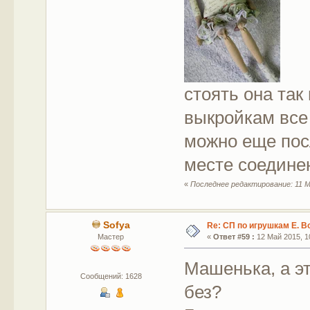
стоять она так
выкройкам все 
можно еще посл
месте соедине
«
Последнее редактирование: 11 М
Sofya
Re: СП по игрушкам Е. В
Мастер
«
Ответ #59 :
12 Май 2015, 10
Машенька, а эт
Сообщений: 1628
без?