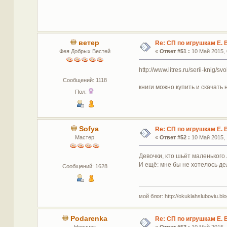
ветер
Re: СП по игрушкам Е. 
Фея Добрых Вестей
«
Ответ #51 :
10 Май 2015, 
http://www.litres.ru/serii-knig/sv
Сообщений: 1118
книги можно купить и скачать 
Пол:
Sofya
Re: СП по игрушкам Е. 
Мастер
«
Ответ #52 :
10 Май 2015, 
Девочки, кто шьёт маленького
И ещё: мне бы не хотелось дел
Сообщений: 1628
мой блог: http://okuklahsluboviu.blog
Podarenka
Re: СП по игрушкам Е. 
Новичок
«
Ответ #53 :
10 Май 2015, 