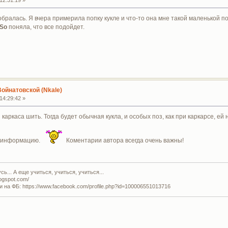
бралась. Я вчера примерила попку кукле и что-то она мне такой маленькой п
aSo
поняла, что все подойдет.
Войнатовской (Nkale)
14:29:42 »
з каркаса шить. Тогда будет обычная кукла, и особых поз, как при каркарсе, е
з информацию.
Коментарии автора всегда очень важны!
ь... А еще учиться, учиться, учиться...
logspot.com/
и на ФБ: https://www.facebook.com/profile.php?id=100006551013716