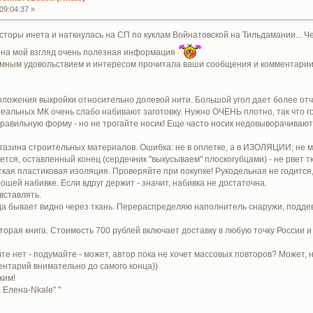
09:04:37 »
сторы инета и наткнулась на СП по куклам Войнатовской на Тильдамании... Ч
, на мой взгляд очень полезная информация
ромным удовольствием и интересом прочитала ваши сообщения и комментарии,
оложения выкройки относительно долевой нити. Большой угол дает более отче
еальных МК очень слабо набивают заготовку. Нужно ОЧЕНЬ плотно, так что го
правильную форму - но не трогайте носик! Еще часто носик недовыворачивают,
газина строительных материалов. Ошибка: не в оплетке, а в ИЗОЛЯЦИИ; не 
ся, оставленный конец (сердечник "выкусываем" плоскогубцами) - не рвет тк
кая пластиковая изоляция. Проверяйте при покупке! Рукодельная не годится, 
ошей набивке. Если вдруг держит - значит, набивка не достаточна.
 вставлять.
гда бывает видно через ткань. Перераспределяю наполнитель снаружи, подде
вторая книга. Стоимость 700 рублей включает доставку в любую точку России 
айте нет - подумайте - может, автор пока не хочет массовых повторов? Может
ентарий внимательно до самого конца))
ким!
Елена-Nkale" "