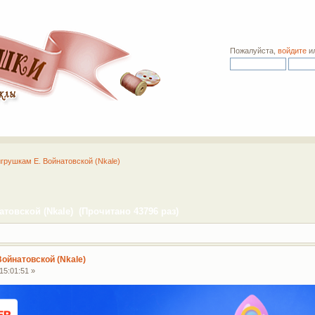
Пожалуйста,
войдите
и
игрушкам Е. Войнатовской (Nkale)
товской (Nkale) (Прочитано 43796 раз)
Войнатовской (Nkale)
15:01:51 »