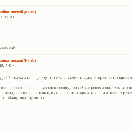
Войнатовской (Nkale)
20:48:09 »
spot.co.il/
Войнатовской (Nkale)
18:47:43 »
ру дней, сначала к празднику готовились, дочки выступали, пришлось подгон
ангела тоже, шила не изменяя выкройку, первый раз решила вставить каркас,
итные, швы все перекосило, в итоге я хотела сделать сапоги и капри, и реши
 не набила, поэтому мятая