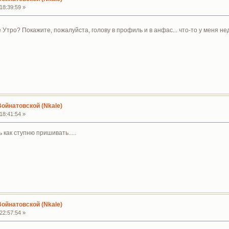
18:39:59 »
 Утро? Покажите, пожалуйста, голову в профиль и в анфас... что-то у меня н
Войнатовской (Nkale)
18:41:54 »
ь как ступню пришивать.....
Войнатовской (Nkale)
22:57:54 »