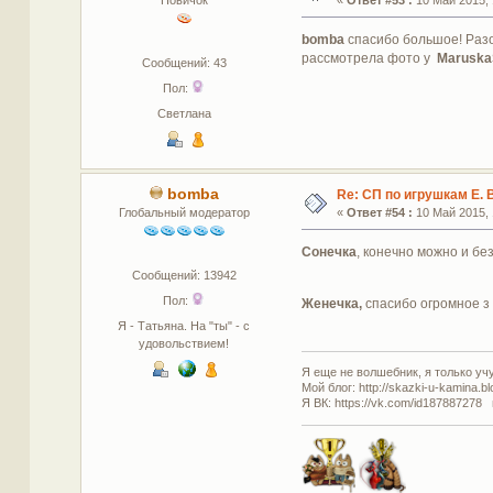
bomba
спасибо большое! Разо
рассмотрела фото у
Marusk
Сообщений: 43
Пол:
Светлана
bomba
Re: СП по игрушкам Е. 
Глобальный модератор
«
Ответ #54 :
10 Май 2015, 
Сонечка
, конечно можно и бе
Сообщений: 13942
Пол:
Женечка,
спасибо огромное 
Я - Татьяна. На "ты" - с
удовольствием!
Я еще не волшебник, я только учус
Мой блог: http://skazki-u-kamina.b
Я ВК: https://vk.com/id187887278 