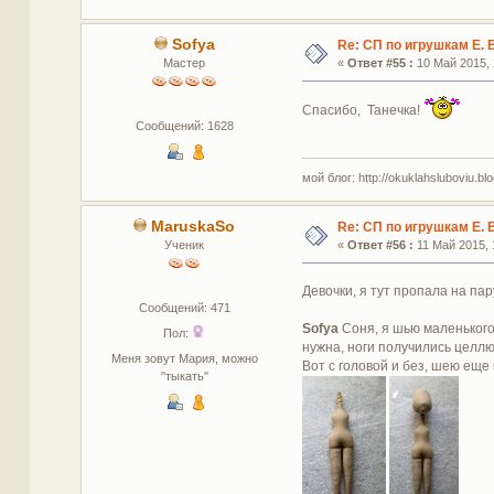
Sofya
Re: СП по игрушкам Е. 
Мастер
«
Ответ #55 :
10 Май 2015, 
Спасибо, Танечка!
Сообщений: 1628
мой блог: http://okuklahsluboviu.blog
MaruskaSo
Re: СП по игрушкам Е. 
Ученик
«
Ответ #56 :
11 Май 2015, 
Девочки, я тут пропала на па
Сообщений: 471
Sofya
Соня, я шью маленького 
Пол:
нужна, ноги получились целлюл
Меня зовут Мария, можно
Вот с головой и без, шею еще
"тыкать"