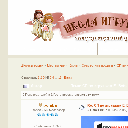
Портал
Помощь
На сайт
Поиск
Вход
Регистрация
Школа игрушки
»
Мастерские
»
Куклы
»
Совместные пошивы
»
СП по 
Страницы:
1
2
3
[
4
]
5
6
...
11
Вниз
Автор
Тема: СП по игрушкам Е. Война
0 Пользователей и 1 Гость просматривают эту тему.
bomba
Re: СП по игрушкам Е. 
Глобальный модератор
«
Ответ #45 :
09 Май 2015, 
Сообщений: 13942