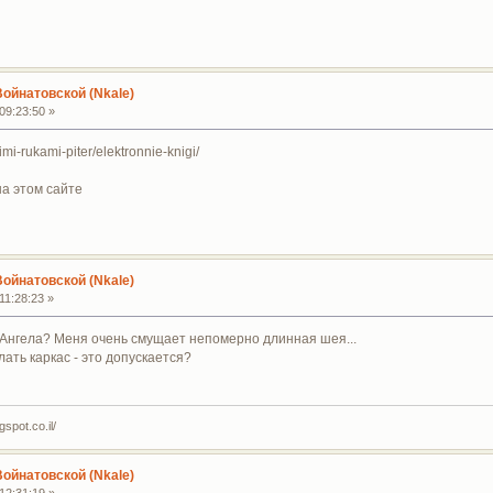
Войнатовской (Nkale)
09:23:50 »
oimi-rukami-piter/elektronnie-knigi/
на этом сайте
Войнатовской (Nkale)
11:28:23 »
 Ангела? Меня очень смущает непомерно длинная шея...
ать каркас - это допускается?
spot.co.il/
Войнатовской (Nkale)
12:31:19 »