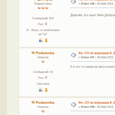
Подмастерье
«
Ответ #46 :
09 Май 2015, 
Девочки, кто шьет Фею Доброе
Сообщений: 823
Пол:
Я - Женя, со мной можно
на "ты"
Podarenka
Re: СП по игрушкам Е. 
Новичок
«
Ответ #47 :
09 Май 2015, 
А я что то никак не могу понят
Сообщений: 43
Пол:
Светлана
Podarenka
Re: СП по игрушкам Е. 
Новичок
«
Ответ #48 :
09 Май 2015, 