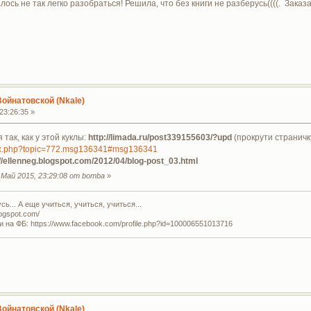
лось не так легко разобраться! Решила, что без книги не разберусь((((. Заказа
Войнатовской (Nkale)
23:26:35 »
так, как у этой куклы:
http://limada.ru/post339155603/?upd
(прокрути страничку
ex.php?topic=772.msg136341#msg136341
://ellenneg.blogspot.com/2012/04/blog-post_03.html
Май 2015, 23:29:08 от bomba
»
ь... А еще учиться, учиться, учиться...
logspot.com/
и на ФБ: https://www.facebook.com/profile.php?id=100006551013716
Войнатовской (Nkale)