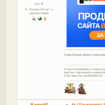
Пол:
Я - Татьяна. На "ты" - с
удовольствием!
Сима-Флюра! Добро пожаловать
Я еще не волшебник, я только учус
Мой блог: http://skazki-u-kamina.b
Я ВК: https://vk.com/id187887278 
genny82
Re: СП по игрушкам Е. 