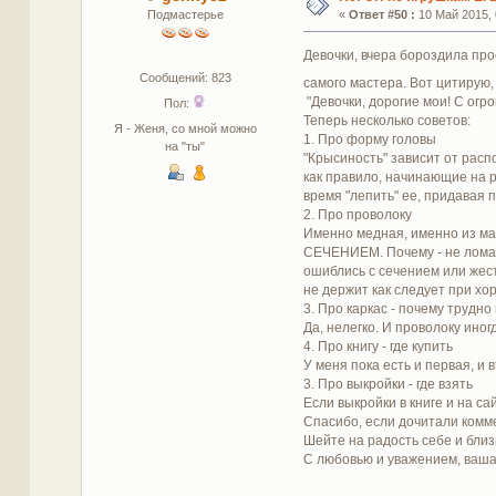
Подмастерье
«
Ответ #50 :
10 Май 2015, 
Девочки, вчера бороздила про
Сообщений: 823
самого мастера. Вот цитирую
"Девочки, дорогие мои! С ог
Пол:
Теперь несколько советов:
Я - Женя, со мной можно
1. Про форму головы
на "ты"
"Крысиность" зависит от расп
как правило, начинающие на р
время "лепить" ее, придавая 
2. Про проволоку
Именно медная, именно из ма
СЕЧЕНИЕМ. Почему - не ломает
ошиблись с сечением или жест
не держит как следует при хор
3. Про каркас - почему трудно
Да, нелегко. И проволоку ино
4. Про книгу - где купить
У меня пока есть и первая, и 
3. Про выкройки - где взять
Если выкройки в книге и на с
Спасибо, если дочитали комм
Шейте на радость себе и близ
С любовью и уважением, ваша 