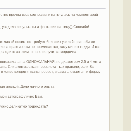
естно прочла весь совпошив, и наткнулась на комментарий
 увидела результаты и фантазии на тему)) Спасибо!
тливый носик , но требует больших усилий при набивке -
лова практически не проминается, как у мишек тедди. И все
 следите за этим - иначе получится мордочка.
многожильная, а ОДНОЖИЛЬНАЯ, не диаметром 2.5 и 4 мм, а
ань. Слишком жесткая проволока - как правило, если Вы
в конце концов и ткань прорвет, и сама сломается, и форму
вая иголкой. Дело личного опыта
и мой автограф лично Вам.
, нужно деликатно подождать?