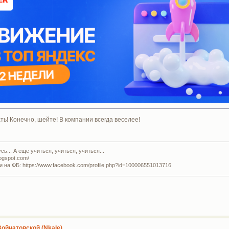
! Конечно, шейте! В компании всегда веселее!
ь... А еще учиться, учиться, учиться...
logspot.com/
и на ФБ: https://www.facebook.com/profile.php?id=100006551013716
Войнатовской (Nkale)