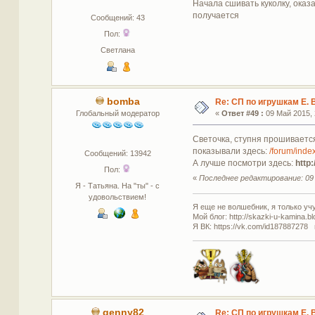
Начала сшивать куколку, оказа
получается
Сообщений: 43
Пол:
Светлана
bomba
Re: СП по игрушкам Е. 
Глобальный модератор
«
Ответ #49 :
09 Май 2015, 
Светочка, ступня прошивается 
показывали здесь:
/forum/ind
Сообщений: 13942
А лучше посмотри здесь:
http
Пол:
«
Последнее редактирование: 09 
Я - Татьяна. На "ты" - с
удовольствием!
Я еще не волшебник, я только учус
Мой блог: http://skazki-u-kamina.b
Я ВК: https://vk.com/id187887278 
genny82
Re: СП по игрушкам Е. 