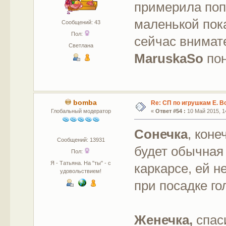
примерила попк
маленькой пок
Сообщений: 43
Пол:
сейчас внимат
Светлана
MaruskaSo
пон
bomba
Re: СП по игрушкам Е. В
Глобальный модератор
«
Ответ #54 :
10 Май 2015, 14
Сонечка
, коне
Сообщений: 13931
будет обычная 
Пол:
Я - Татьяна. На "ты" - с
каркарсе, ей 
удовольствием!
при посадке го
Женечка,
спас