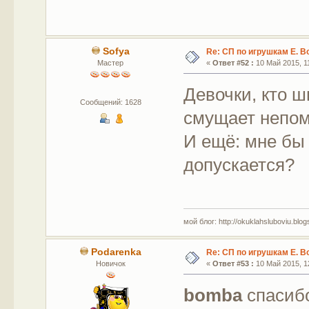
Sofya
Re: СП по игрушкам Е. В
Мастер
«
Ответ #52 :
10 Май 2015, 11
Девочки, кто ш
Сообщений: 1628
смущает непом
И ещё: мне бы 
допускается?
мой блог: http://okuklahsluboviu.blogs
Podarenka
Re: СП по игрушкам Е. В
Новичок
«
Ответ #53 :
10 Май 2015, 12
bomba
спасиб