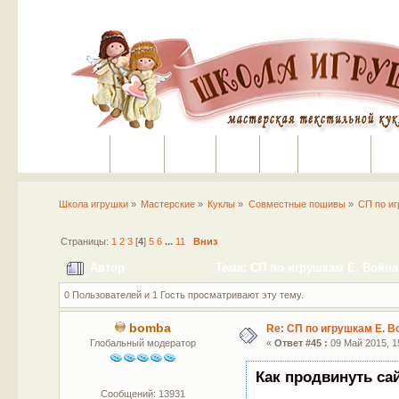
Портал
Помощь
На сайт
Поиск
Вход
Регистрация
Школа игрушки
»
Мастерские
»
Куклы
»
Совместные пошивы
»
СП по иг
Страницы:
1
2
3
[
4
]
5
6
...
11
Вниз
Автор
Тема: СП по игрушкам Е. Войнат
0 Пользователей и 1 Гость просматривают эту тему.
bomba
Re: СП по игрушкам Е. В
Глобальный модератор
«
Ответ #45 :
09 Май 2015, 15
Как продвинуть са
Сообщений: 13931