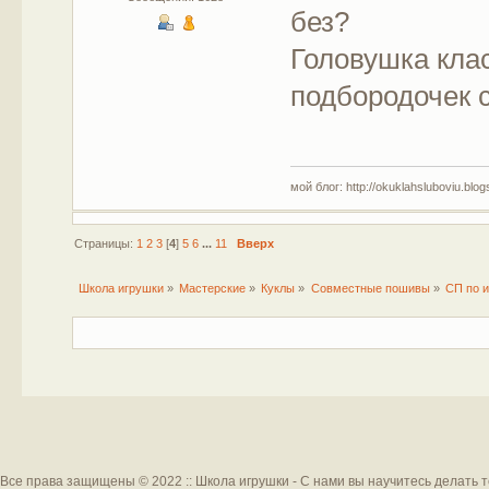
без?
Головушка клас
подбородочек 
мой блог: http://okuklahsluboviu.blogs
Страницы:
1
2
3
[
4
]
5
6
...
11
Вверх
Школа игрушки
»
Мастерские
»
Куклы
»
Совместные пошивы
»
СП по и
Все права защищены © 2022 :: Школа игрушки - С нами вы научитесь делать 