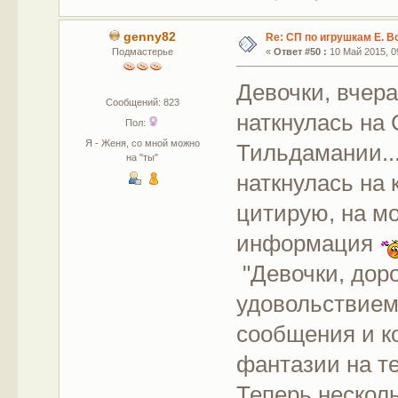
genny82
Re: СП по игрушкам Е. В
Подмастерье
«
Ответ #50 :
10 Май 2015, 09
Девочки, вчер
Сообщений: 823
наткнулась на 
Пол:
Я - Женя, со мной можно
Тильдамании...
на "ты"
наткнулась на 
цитирую, на мо
информация
"Девочки, дор
удовольствием
сообщения и к
фантазии на т
Теперь несколь