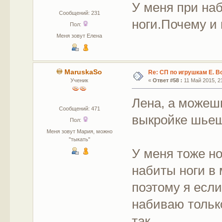
У меня при на
Сообщений: 231
ноги.Почему и 
Пол:
Меня зовут Елена
MaruskaSo
Re: СП по игрушкам Е. В
Ученик
«
Ответ #58 :
11 Май 2015, 21
Лена, а можешь
Сообщений: 471
выкройке шье
Пол:
Меня зовут Мария, можно
"тыкать"
У меня тоже но
набиты ноги в
поэтому я если
набиваю тольк
так