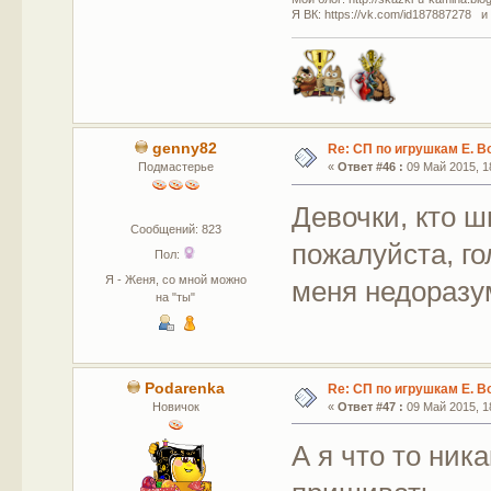
Я ВК: https://vk.com/id187887278 и
genny82
Re: СП по игрушкам Е. В
Подмастерье
«
Ответ #46 :
09 Май 2015, 18
Девочки, кто 
Сообщений: 823
пожалуйста, го
Пол:
Я - Женя, со мной можно
меня недоразу
на "ты"
Podarenka
Re: СП по игрушкам Е. В
Новичок
«
Ответ #47 :
09 Май 2015, 18
А я что то ник