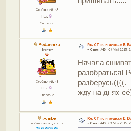
пришивать.....
Сообщений: 43
Пол:
Светлана
Podarenka
Re: СП по игрушкам Е. В
Новичок
«
Ответ #48 :
09 Май 2015, 22
Начала сшивать
разобраться! Р
разберусь((((.
Сообщений: 43
Пол:
жду на днях её)
Светлана
bomba
Re: СП по игрушкам Е. В
Глобальный модератор
«
Ответ #49 :
09 Май 2015, 23