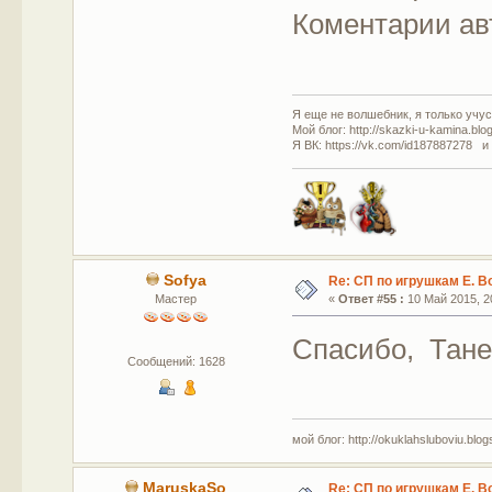
Коментарии ав
Я еще не волшебник, я только учусь
Мой блог: http://skazki-u-kamina.blo
Я ВК: https://vk.com/id187887278 и
Sofya
Re: СП по игрушкам Е. В
Мастер
«
Ответ #55 :
10 Май 2015, 20
Спасибо, Тане
Сообщений: 1628
мой блог: http://okuklahsluboviu.blogs
MaruskaSo
Re: СП по игрушкам Е. В