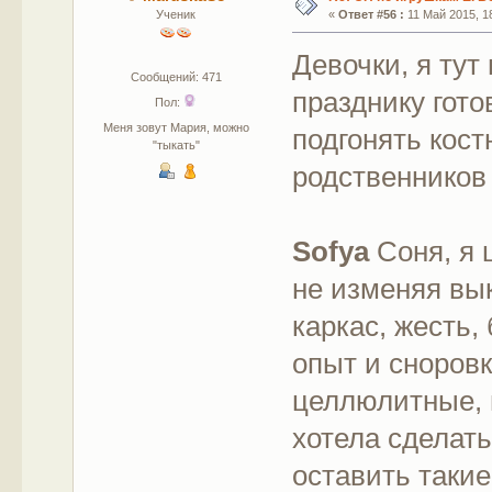
Ученик
«
Ответ #56 :
11 Май 2015, 18
Девочки, я тут
Сообщений: 471
празднику гот
Пол:
Меня зовут Мария, можно
подгонять кос
"тыкать"
родственнико
Sofya
Соня, я 
не изменяя вы
каркас, жесть,
опыт и сноровк
целлюлитные, 
хотела сделать
оставить такие