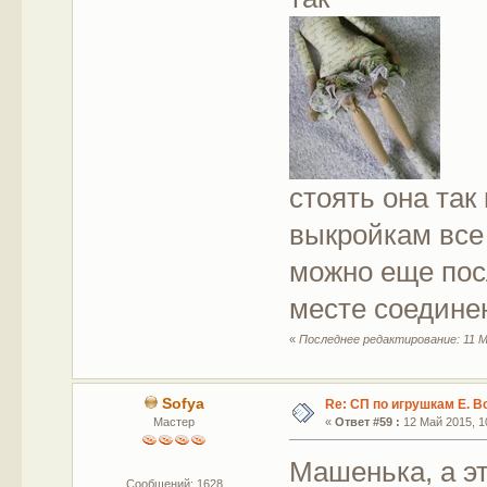
стоять она так
выкройкам все 
можно еще посл
месте соедине
«
Последнее редактирование: 11 М
Sofya
Re: СП по игрушкам Е. В
Мастер
«
Ответ #59 :
12 Май 2015, 10
Машенька, а эт
Сообщений: 1628