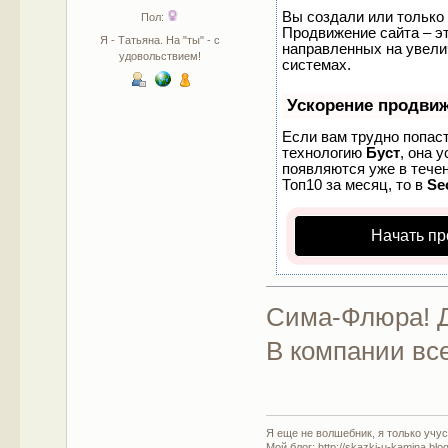
Вы создали или только 
Пол:
Продвижение сайта – эт
Я - Татьяна. На "ты" - с
направленных на увели
удовольствием!
системах.
Ускорение продви
Если вам трудно попаст
технологию
Буст
, она 
появляются уже в течен
Топ10 за месяц, то в
Se
Начать пр
Сима-Флюра! Д
В компании все
Я еще не волшебник, я только учусь
Мой блог: http://skazki-u-kamina.blo