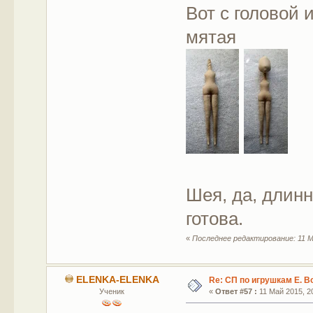
Вот с головой 
мятая
Шея, да, длинн
готова.
«
Последнее редактирование: 11 М
ELENKA-ELENKA
Re: СП по игрушкам Е. В
Ученик
«
Ответ #57 :
11 Май 2015, 20