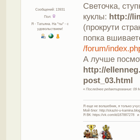
Светочка, ступ
Сообщений: 13931
куклы:
http://
Пол:
Я - Татьяна. На "ты" - с
(прокрути стра
удовольствием!
попка вшиваетс
/forum/index.
А лучше посмо
http://ellenne
post_03.html
«
Последнее редактирование: 09 М
Я еще не волшебник, я только учусь
Мой блог: http://skazki-u-kamina.blo
Я ВК: https://vk.com/id187887278 и