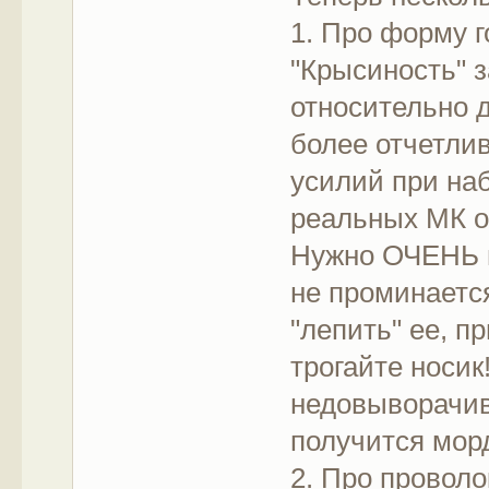
1. Про форму 
"Крысиность" 
относительно 
более отчетлив
усилий при наб
реальных МК о
Нужно ОЧЕНЬ п
не проминается
"лепить" ее, п
трогайте носик
недовыворачива
получится мор
2. Про проволо