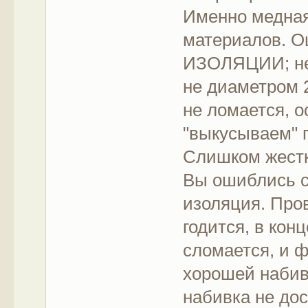
Именно медная
материалов. Ош
ИЗОЛЯЦИИ; не
не диаметром 
не ломается, о
"выкусываем" п
Слишком жестк
Вы ошиблись с
изоляция. Пров
годится, в кон
сломается, и ф
хорошей набивк
набивка не дос