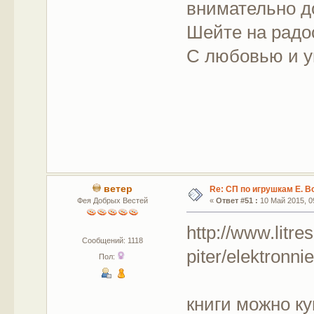
внимательно до
Шейте на радо
С любовью и у
ветер
Re: СП по игрушкам Е. В
Фея Добрых Вестей
«
Ответ #51 :
10 Май 2015, 09
http://www.litre
Сообщений: 1118
piter/elektronnie
Пол:
книги можно ку