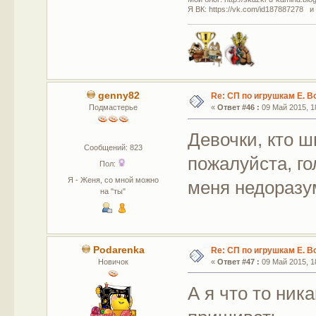
Я ВК: https://vk.com/id187887278 и
genny82
Re: СП по игрушкам Е. В
Подмастерье
«
Ответ #46 :
09 Май 2015, 18
Девочки, кто 
Сообщений: 823
пожалуйста, го
Пол:
Я - Женя, со мной можно
меня недоразу
на "ты"
Podarenka
Re: СП по игрушкам Е. В
Новичок
«
Ответ #47 :
09 Май 2015, 18
А я что то ник