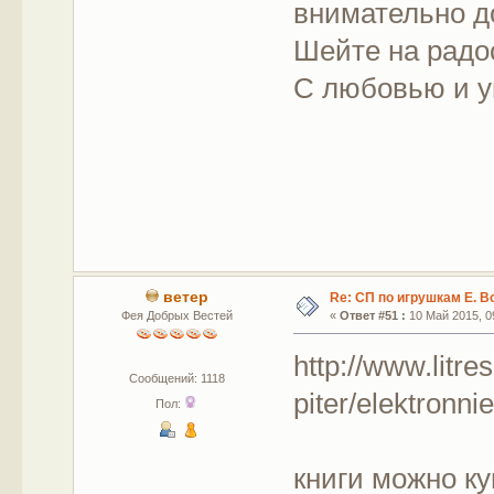
внимательно до
Шейте на радо
С любовью и у
ветер
Re: СП по игрушкам Е. В
Фея Добрых Вестей
«
Ответ #51 :
10 Май 2015, 09
http://www.litre
Сообщений: 1118
piter/elektronnie
Пол:
книги можно ку