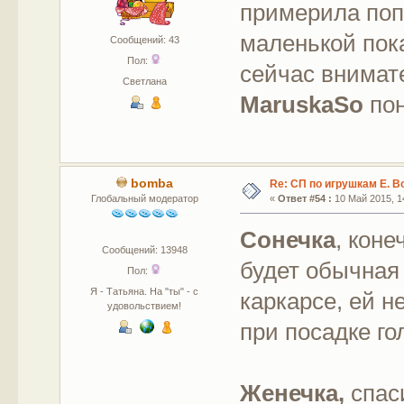
примерила попк
маленькой пок
Сообщений: 43
Пол:
сейчас внимат
Светлана
MaruskaSo
пон
bomba
Re: СП по игрушкам Е. В
Глобальный модератор
«
Ответ #54 :
10 Май 2015, 14
Сонечка
, коне
Сообщений: 13948
будет обычная 
Пол:
Я - Татьяна. На "ты" - с
каркарсе, ей 
удовольствием!
при посадке го
Женечка,
спас