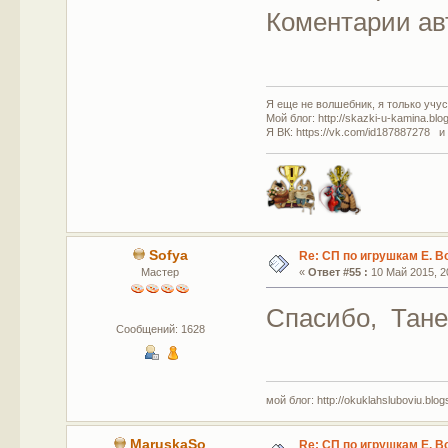
Коментарии ав
Я еще не волшебник, я только учусь
Мой блог: http://skazki-u-kamina.blo
Я ВК: https://vk.com/id187887278 и
Sofya
Re: СП по игрушкам Е. В
Мастер
«
Ответ #55 :
10 Май 2015, 20
Спасибо, Тане
Сообщений: 1628
мой блог: http://okuklahsluboviu.blogs
MaruskaSo
Re: СП по игрушкам Е. В