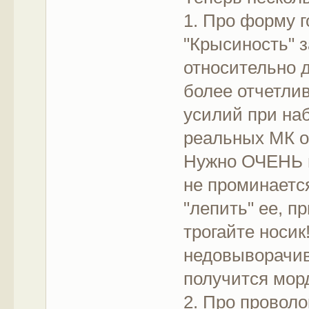
1. Про форму 
"Крысиность" 
относительно 
более отчетлив
усилий при наб
реальных МК о
Нужно ОЧЕНЬ п
не проминается
"лепить" ее, п
трогайте носик
недовыворачива
получится мор
2. Про проволо