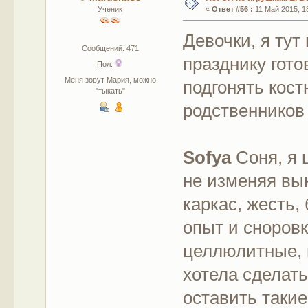
Ученик
«
Ответ #56 :
11 Май 2015, 18
Девочки, я тут
Сообщений: 471
празднику гот
Пол:
Меня зовут Мария, можно
подгонять кос
"тыкать"
родственнико
Sofya
Соня, я 
не изменяя вы
каркас, жесть,
опыт и сноровк
целлюлитные, 
хотела сделать
оставить такие