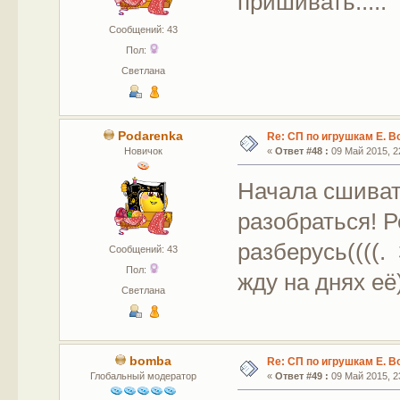
пришивать.....
Сообщений: 43
Пол:
Светлана
Podarenka
Re: СП по игрушкам Е. В
Новичок
«
Ответ #48 :
09 Май 2015, 22
Начала сшивать
разобраться! Р
разберусь((((.
Сообщений: 43
Пол:
жду на днях её)
Светлана
bomba
Re: СП по игрушкам Е. В
Глобальный модератор
«
Ответ #49 :
09 Май 2015, 23