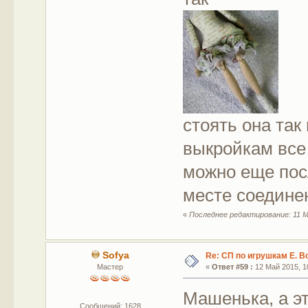
стоять она так
выкройкам все 
можно еще посл
месте соедине
«
Последнее редактирование: 11 М
Sofya
Re: СП по игрушкам Е. В
Мастер
«
Ответ #59 :
12 Май 2015, 10
Машенька, а эт
Сообщений: 1628