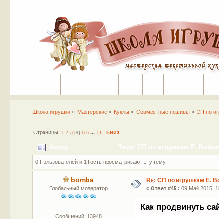
Портал
Помощь
На сайт
Поиск
Вход
Регистрация
Школа игрушки
»
Мастерские
»
Куклы
»
Совместные пошивы
»
СП по иг
Страницы:
1
2
3
[
4
]
5
6
...
11
Вниз
Автор
Тема: СП по игрушкам Е. Войнат
0 Пользователей и 1 Гость просматривают эту тему.
bomba
Re: СП по игрушкам Е. В
Глобальный модератор
«
Ответ #45 :
09 Май 2015, 15
Как продвинуть са
Сообщений: 13948