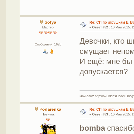
Sofya
Re: СП по игрушкам Е. В
Мастер
«
Ответ #52 :
10 Май 2015, 11
Девочки, кто ш
Сообщений: 1628
смущает непом
И ещё: мне бы 
допускается?
мой блог: http://okuklahsluboviu.blogs
Podarenka
Re: СП по игрушкам Е. В
Новичок
«
Ответ #53 :
10 Май 2015, 12
bomba
спасиб