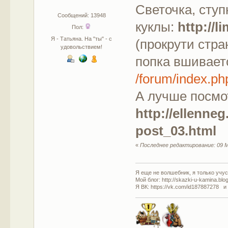
Светочка, ступ
Сообщений: 13948
куклы:
http://
Пол:
Я - Татьяна. На "ты" - с
(прокрути стра
удовольствием!
попка вшиваетс
/forum/index.
А лучше посмо
http://ellenne
post_03.html
«
Последнее редактирование: 09 М
Я еще не волшебник, я только учусь
Мой блог: http://skazki-u-kamina.blo
Я ВК: https://vk.com/id187887278 и