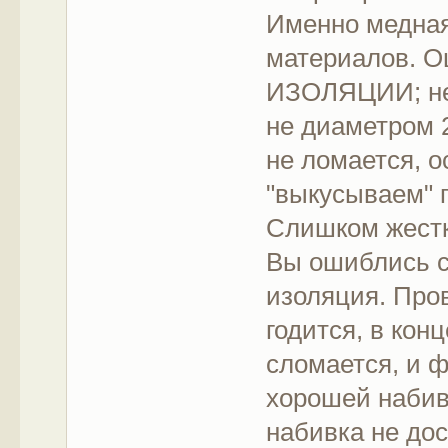
Именно медная
материалов. Ош
ИЗОЛЯЦИИ; не
не диаметром 
не ломается, о
"выкусываем" п
Слишком жестк
Вы ошиблись с
изоляция. Пров
годится, в кон
сломается, и ф
хорошей набивк
набивка не дос