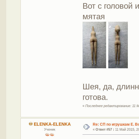
Вот с головой 
мятая
Шея, да, длинн
готова.
«
Последнее редактирование: 11 М
ELENKA-ELENKA
Re: СП по игрушкам Е. В
Ученик
«
Ответ #57 :
11 Май 2015, 20