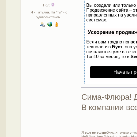
Вы создали или только 
Пол:
Продвижение сайта – эт
Я - Татьяна. На "ты" - с
направленных на увели
удовольствием!
системах.
Ускорение продви
Если вам трудно попаст
технологию
Буст
, она 
появляются уже в течен
Топ10 за месяц, то в
Se
Начать пр
Сима-Флюра! Д
В компании все
Я еще не волшебник, я только учусь
Мой блог: http://skazki-u-kamina.blo