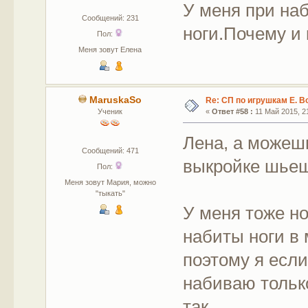
У меня при на
Сообщений: 231
ноги.Почему и 
Пол:
Меня зовут Елена
MaruskaSo
Re: СП по игрушкам Е. В
Ученик
«
Ответ #58 :
11 Май 2015, 21
Лена, а можешь
Сообщений: 471
выкройке шье
Пол:
Меня зовут Мария, можно
"тыкать"
У меня тоже но
набиты ноги в
поэтому я если
набиваю тольк
так