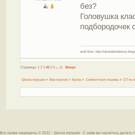
без?
Головушка клас
подбородочек 
мой блог: http://okuklahsluboviu.blogs
Страницы:
1
2
3
[
4
]
5
6
...
11
Вверх
Школа игрушки
»
Мастерские
»
Куклы
»
Совместные пошивы
»
СП по и
Все права защищены © 2022 :: Школа игрушки - С нами вы научитесь делать 