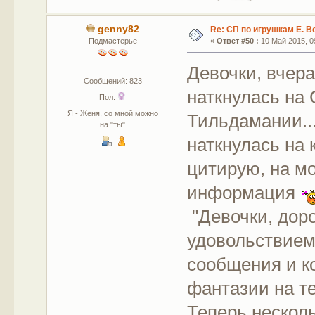
genny82
Re: СП по игрушкам Е. В
Подмастерье
«
Ответ #50 :
10 Май 2015, 09
Девочки, вчер
Сообщений: 823
наткнулась на 
Пол:
Я - Женя, со мной можно
Тильдамании...
на "ты"
наткнулась на 
цитирую, на мо
информация
"Девочки, дор
удовольствием
сообщения и к
фантазии на т
Теперь несколь