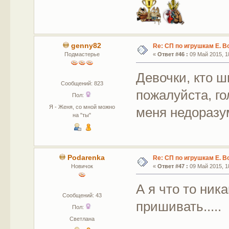
genny82
Re: СП по игрушкам Е. В
Подмастерье
«
Ответ #46 :
09 Май 2015, 18
Девочки, кто 
Сообщений: 823
пожалуйста, го
Пол:
Я - Женя, со мной можно
меня недоразу
на "ты"
Podarenka
Re: СП по игрушкам Е. В
Новичок
«
Ответ #47 :
09 Май 2015, 18
А я что то ник
Сообщений: 43
пришивать.....
Пол:
Светлана