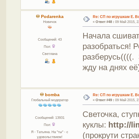
Podarenka
Re: СП по игрушкам Е. В
Новичок
«
Ответ #48 :
09 Май 2015, 22
Начала сшивать
Сообщений: 43
разобраться! Р
Пол:
Светлана
разберусь((((.
жду на днях её)
bomba
Re: СП по игрушкам Е. В
Глобальный модератор
«
Ответ #49 :
09 Май 2015, 23
Светочка, ступ
Сообщений: 13931
куклы:
http://
Пол:
Я - Татьяна. На "ты" - с
(прокрути стра
удовольствием!