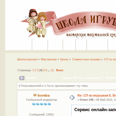
Портал
Помощь
На сайт
Поиск
Вход
Регистрация
Школа игрушки
»
Мастерские
»
Куклы
»
Совместные пошивы
»
СП по иг
Страницы:
1
2
3
[
4
]
5
6
...
11
Вниз
Автор
Тема: СП по игрушкам Е. Войнат
0 Пользователей и 1 Гость просматривают эту тему.
bomba
Re: СП по игрушкам Е. В
Глобальный модератор
«
Ответ #45 :
09 Май 2015, 15
Сервис онлайн-зап
Сообщений: 13931