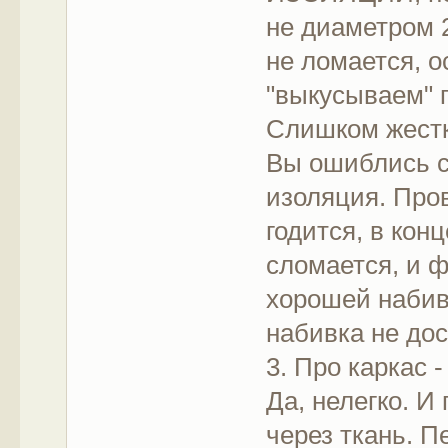
не диаметром 
не ломается, о
"выкусываем" п
Слишком жестк
Вы ошиблись с
изоляция. Пров
годится, в кон
сломается, и ф
хорошей набивк
набивка не дос
3. Про каркас 
Да, нелегко. И
через ткань. 