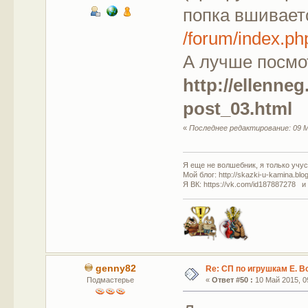
попка вшиваетс
/forum/index.
А лучше посмо
http://ellenne
post_03.html
«
Последнее редактирование: 09 М
Я еще не волшебник, я только учусь
Мой блог: http://skazki-u-kamina.blo
Я ВК: https://vk.com/id187887278 и
genny82
Re: СП по игрушкам Е. В
Подмастерье
«
Ответ #50 :
10 Май 2015, 09