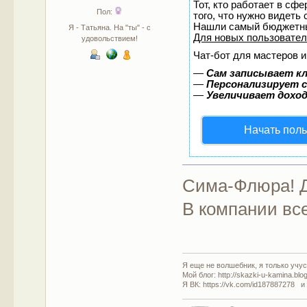
Тот, кто работает в сф
Пол:
того, что нужно видеть
Нашли самый бюджетны
Я - Татьяна. На "ты" - с
Для новых пользовате
удовольствием!
Чат-бот для мастеров и
—
Сам записывает кл
—
Персонализирует с
—
Увеличивает дохо
Начать пол
Сима-Флюра! Д
В компании все
Я еще не волшебник, я только учусь
Мой блог: http://skazki-u-kamina.blo
Я ВК: https://vk.com/id187887278 и