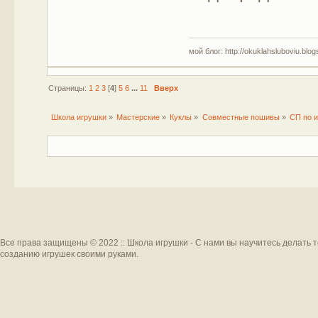
мой блог: http://okuklahsluboviu.blogs
Страницы:
1
2
3
[
4
]
5
6
...
11
Вверх
Школа игрушки
»
Мастерские
»
Куклы
»
Совместные пошивы
»
СП по и
Все права защищены © 2022 :: Школа игрушки - С нами вы научитесь делать 
созданию игрушек своими руками.