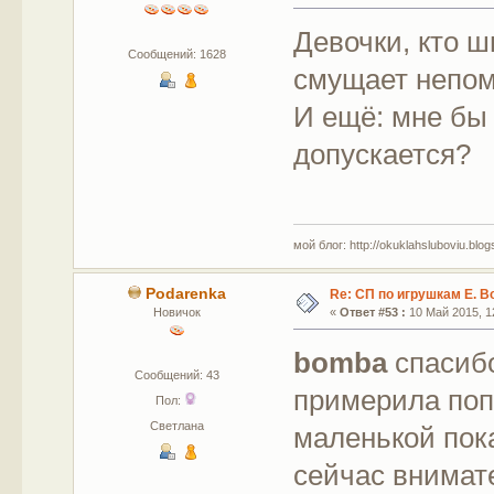
Девочки, кто ш
Сообщений: 1628
смущает непом
И ещё: мне бы 
допускается?
мой блог: http://okuklahsluboviu.blogs
Podarenka
Re: СП по игрушкам Е. В
Новичок
«
Ответ #53 :
10 Май 2015, 12
bomba
спасиб
Сообщений: 43
примерила попк
Пол:
Светлана
маленькой пок
сейчас внимат