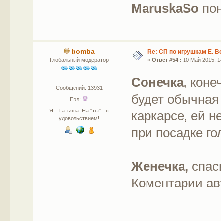
MaruskaSo
пон
bomba
Re: СП по игрушкам Е. В
Глобальный модератор
«
Ответ #54 :
10 Май 2015, 14
Сонечка
, коне
Сообщений: 13931
будет обычная 
Пол:
Я - Татьяна. На "ты" - с
каркарсе, ей 
удовольствием!
при посадке го
Женечка,
спас
Коментарии ав