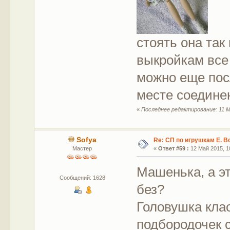
стоять она так
выкройкам все 
можно еще посл
месте соедине
«
Последнее редактирование: 11 М
Sofya
Re: СП по игрушкам Е. В
Мастер
«
Ответ #59 :
12 Май 2015, 10
Машенька, а эт
Сообщений: 1628
без?
Головушка клас
подбородочек 