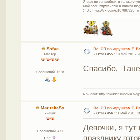
Я еще не волшебник, я только учусь
Мой блог: http://skazki-u-kamina.blo
Я ВК: https://vk.com/id187887278 и
Sofya
Re: СП по игрушкам Е. В
Мастер
«
Ответ #55 :
10 Май 2015, 20
Спасибо, Тане
Сообщений: 1628
мой блог: http://okuklahsluboviu.blogs
MaruskaSo
Re: СП по игрушкам Е. В
Ученик
«
Ответ #56 :
11 Май 2015, 18
Девочки, я тут
Сообщений: 471
празднику гот
Пол: