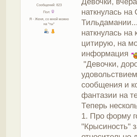
Девочки, вчер
Сообщений: 823
наткнулась на 
Пол:
Я - Женя, со мной можно
Тильдамании...
на "ты"
наткнулась на 
цитирую, на мо
информация
"Девочки, дор
удовольствием
сообщения и к
фантазии на т
Теперь несколь
1. Про форму 
"Крысиность" 
относительно 