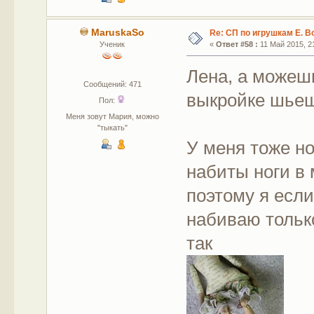
MaruskaSo
Re: СП по игрушкам Е. В
Ученик
«
Ответ #58 :
11 Май 2015, 21
Лена, а можешь
Сообщений: 471
выкройке шье
Пол:
Меня зовут Мария, можно
"тыкать"
У меня тоже но
набиты ноги в
поэтому я если
набиваю тольк
так