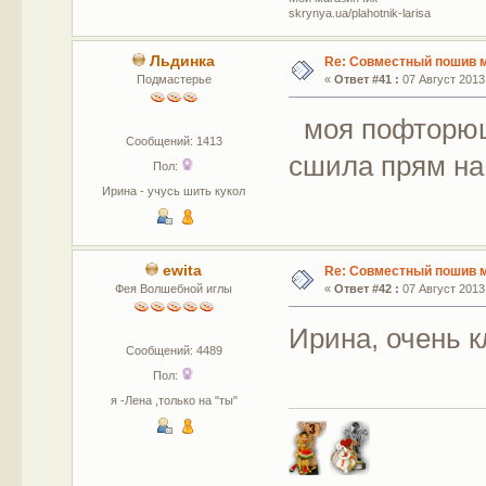
skrynya.ua/plahotnik-larisa
Льдинка
Re: Совместный пошив 
Подмастерье
«
Ответ #41 :
07 Август 2013,
моя пофторюшк
Сообщений: 1413
сшила прям на
Пол:
Ирина - учусь шить кукол
ewita
Re: Совместный пошив 
Фея Волшебной иглы
«
Ответ #42 :
07 Август 2013,
Ирина, очень 
Сообщений: 4489
Пол:
я -Лена ,только на "ты"