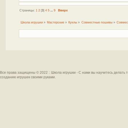
Страницы:
1
2
[
3
]
4
5
...
9
Вверх
Школа игрушки
»
Мастерские
»
Куклы
»
Совместные пошивы
»
Совмес
Все права защищены © 2022 :: Школа игрушки - С нами вы научитесь делать 
созданию игрушек своими руками.