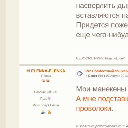
насверлить дыр
вставляются па
Придется поже
еще чего-нибу
http://063-381-53-53.blogspot.com/
ELENKA-ELENKA
Re: Совместный пошив 
Ученик
«
Ответ #36 :
07 Август 2013,
Мои манекены
Сообщений: 231
А мне подставк
Пол:
Меня зовут Елена
проволоки.
«
Последнее редактирование: 07 А