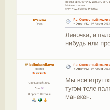
Всегда быть чуточку детьми, есть в
Мой магазинчик
skrynya.ua/plahotnik-larisa
русалка
Re: Совместный пошив 
Гость
«
Ответ #31 :
07 Август 2013,
Леночка, а пал
нибудь или про
ledimiasnikova
Re: Совместный пошив 
Мастер
«
Ответ #32 :
07 Август 2013,
Мы все игрушк
Сообщений: 2660
тугом теле па
Пол:
Я просто Наталья
манекен.