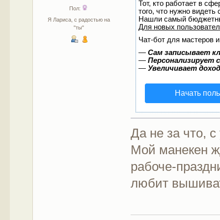
Тот, кто работает в сф
Пол:
того, что нужно видеть
Нашли самый бюджетны
Я Лариса, с радостью на
Для новых пользовате
"ты"
Чат-бот для мастеров и
—
Сам записывает кл
—
Персонализирует с
—
Увеличивает дохо
Начать пол
Да не за что, 
Мой манекен ж
рабоче-праздни
любит вышива