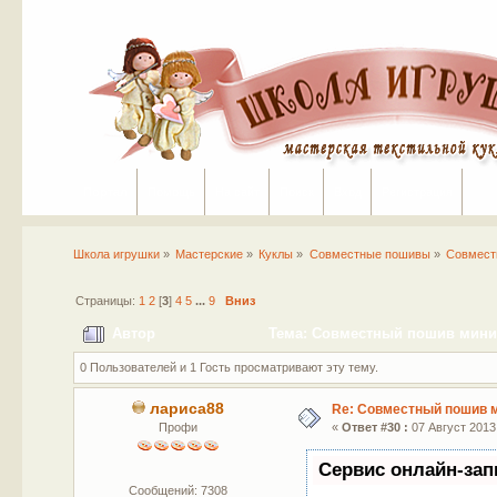
Портал
Помощь
На сайт
Поиск
Вход
Регистрация
Школа игрушки
»
Мастерские
»
Куклы
»
Совместные пошивы
»
Совмест
Страницы:
1
2
[
3
]
4
5
...
9
Вниз
Автор
Тема: Совместный пошив мини-
0 Пользователей и 1 Гость просматривают эту тему.
лариса88
Re: Совместный пошив 
Профи
«
Ответ #30 :
07 Август 2013,
Сервис онлайн-зап
Сообщений: 7308