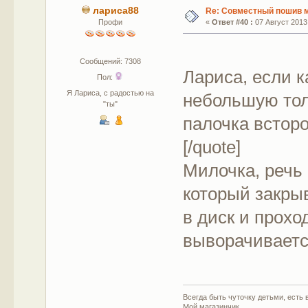
лариса88
Re: Совместный пошив 
Профи
«
Ответ #40 :
07 Август 2013,
Сообщений: 7308
Лариса, если к
Пол:
Я Лариса, с радостью на
небольшую тол
"ты"
палочка встор
[/quote]
Милочка, речь 
который закрыв
в диск и прохо
выворачиваетс
Всегда быть чуточку детьми, есть в
Мой магазинчик