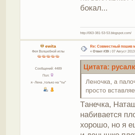
бокал...
http://063-381-53-53.blogspot.com/
ewita
Re: Совместный пошив 
Фея Волшебной иглы
«
Ответ #39 :
07 Август 2013,
Цитата: русалк
Сообщений: 4489
Пол:
Леночка, а пало
я -Лена ,только на "ты"
просто вставляе
Танечка, Ната
набивается пл
хорошо, но я е
и донышко плот