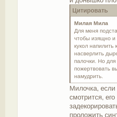
Цитировать
Милая Мила
Для меня подста
чтобы изящно и
кукол напилить 
насверлить дыро
палочки. Но для
пожертвовать в
намудрить.
Милочка, если 
смотрится, его
задекорироват
проложить син