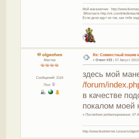
Мой магазинчик- http://www.livemast
ВКонтакте http://vk.com/lnledimiasn
Если дела идут не так, как тебе на
olgenhen
Re: Совместный пошив 
Мастер
«
Ответ #33 :
07 Август 2013,
здесь мой ман
Сообщений: 2116
/forum/index.
Пол:
в качестве по
покалом моей к
«
Последнее редактирование: 07 А
http://www.liveinternet.ru/users/olgen