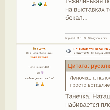
тяжеленькая по
на выставках т
бокал...
http://063-381-53-53.blogspot.com/
ewita
Re: Совместный пошив 
Фея Волшебной иглы
«
Ответ #39 :
07 Август 2013,
Цитата: русалк
Сообщений: 4489
Пол:
Леночка, а пало
я -Лена ,только на "ты"
просто вставляе
Танечка, Ната
набивается пл