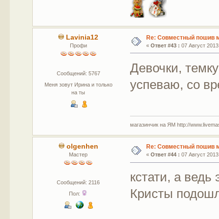
Lavinia12
Re: Совместный пошив 
Профи
«
Ответ #43 :
07 Август 2013,
Девочки, темку
Сообщений: 5767
успеваю, со вр
Меня зовут Ирина и только
на ты
магазинчик на ЯМ http://www.livemaste
olgenhen
Re: Совместный пошив 
Мастер
«
Ответ #44 :
07 Август 2013,
кстати, а ведь
Сообщений: 2116
Кристы подош
Пол: