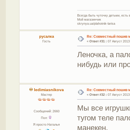
Всегда быть чуточку детьми, есть в
Мой магазинчик
skrynya.ua/plahotnik-larisa
русалка
Re: Совместный пошив 
Гость
«
Ответ #31 :
07 Август 2013,
Леночка, а пал
нибудь или про
ledimiasnikova
Re: Совместный пошив 
Мастер
«
Ответ #32 :
07 Август 2013,
Мы все игрушк
Сообщений: 2660
тугом теле па
Пол:
Я просто Наталья
манекен.