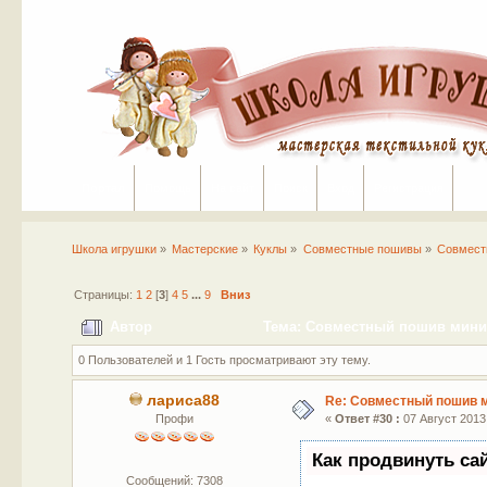
Портал
Помощь
На сайт
Поиск
Вход
Регистрация
Школа игрушки
»
Мастерские
»
Куклы
»
Совместные пошивы
»
Совмест
Страницы:
1
2
[
3
]
4
5
...
9
Вниз
Автор
Тема: Совместный пошив мини-
0 Пользователей и 1 Гость просматривают эту тему.
лариса88
Re: Совместный пошив 
Профи
«
Ответ #30 :
07 Август 2013,
Как продвинуть са
Сообщений: 7308