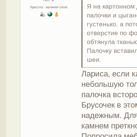
Пол:
Я на картонном 
Красота - великая сила!
палочки и цыган
густенько. а по
отверстие по фо
обтянула тканью
Палочку вставил
шеи.
Лариса, если к
небольшую тол
палочка встор
Брусочек в это
надежным. Для
камнем преткн
Попросила меб