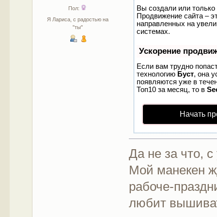
Вы создали или только 
Пол:
Продвижение сайта – эт
Я Лариса, с радостью на
направленных на увели
"ты"
системах.
Ускорение продви
Если вам трудно попаст
технологию
Буст
, она 
появляются уже в течен
Топ10 за месяц, то в
Se
Начать пр
Да не за что, 
Мой манекен ж
рабоче-праздни
любит вышива