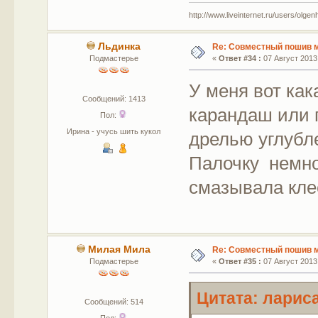
http://www.liveinternet.ru/users/olgen
Льдинка
Re: Совместный пошив 
Подмастерье
«
Ответ #34 :
07 Август 2013,
У меня вот как
Сообщений: 1413
карандаш или 
Пол:
Ирина - учусь шить кукол
дрелью углубл
Палочку немно
смазывала кл
Милая Мила
Re: Совместный пошив 
Подмастерье
«
Ответ #35 :
07 Август 2013,
Цитата: лариса
Сообщений: 514