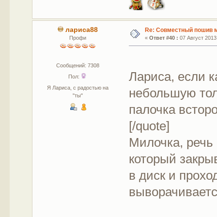
лариса88
Re: Совместный пошив 
Профи
«
Ответ #40 :
07 Август 2013,
Сообщений: 7308
Лариса, если к
Пол:
Я Лариса, с радостью на
небольшую тол
"ты"
палочка встор
[/quote]
Милочка, речь 
который закрыв
в диск и прохо
выворачиваетс