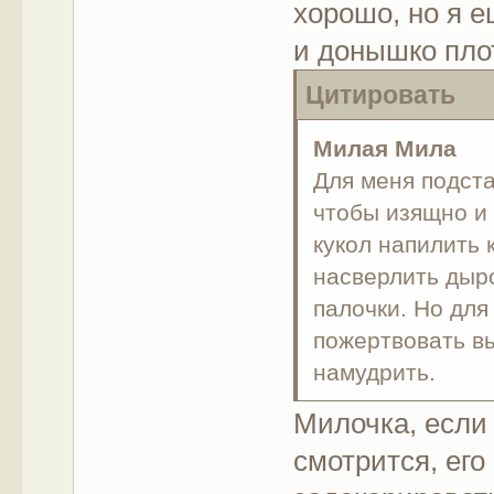
хорошо, но я е
и донышко плот
Цитировать
Милая Мила
Для меня подста
чтобы изящно и
кукол напилить 
насверлить дыро
палочки. Но для
пожертвовать в
намудрить.
Милочка, если 
смотрится, его