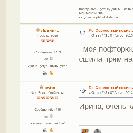
Всегда быть чуточку детьми, есть в
Мой магазинчик
skrynya.ua/plahotnik-larisa
Льдинка
Re: Совместный пошив 
Подмастерье
«
Ответ #41 :
07 Август 2013,
моя пофторюшк
Сообщений: 1413
сшила прям на
Пол:
Ирина - учусь шить кукол
ewita
Re: Совместный пошив 
Фея Волшебной иглы
«
Ответ #42 :
07 Август 2013,
Ирина, очень 
Сообщений: 4489
Пол:
я -Лена ,только на "ты"