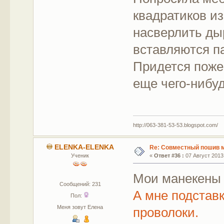
квадратиков из
насверлить дыр
вставляются па
Придется поже
еще чего-нибу
http://063-381-53-53.blogspot.com/
ELENKA-ELENKA
Re: Совместный пошив 
Ученик
«
Ответ #36 :
07 Август 2013,
Мои манекены
Сообщений: 231
А мне подставк
Пол:
Меня зовут Елена
проволоки.