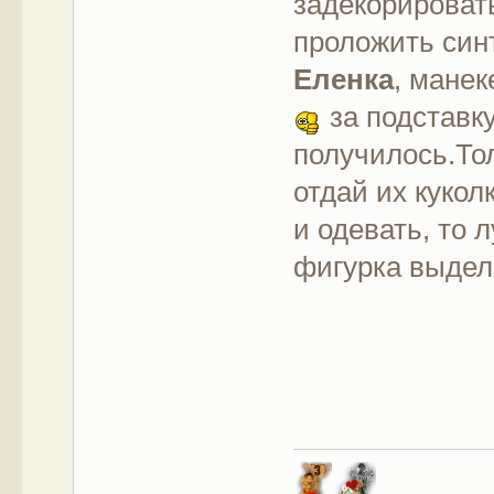
задекорироват
проложить син
Еленка
, мане
за подставк
получилось.Тол
отдай их кукол
и одевать, то 
фигурка выдел