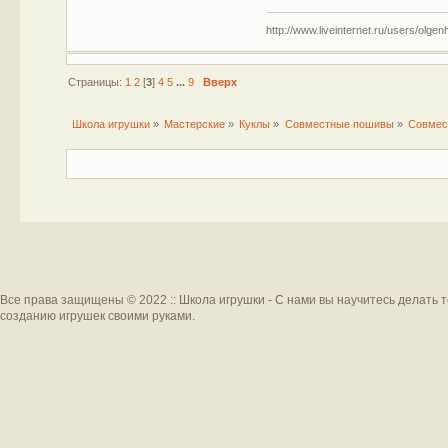
http://www.liveinternet.ru/users/olgen
Страницы:
1
2
[
3
]
4
5
...
9
Вверх
Школа игрушки
»
Мастерские
»
Куклы
»
Совместные пошивы
»
Совмес
Все права защищены © 2022 :: Школа игрушки - С нами вы научитесь делать 
созданию игрушек своими руками.