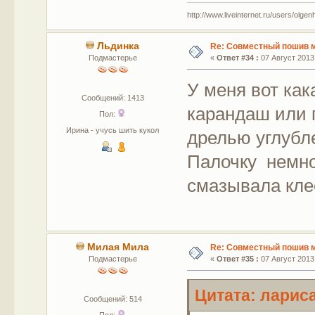
http://www.liveinternet.ru/users/olgen
Льдинка
Re: Совместный пошив 
Подмастерье
«
Ответ #34 :
07 Август 2013,
У меня вот как
Сообщений: 1413
карандаш или 
Пол:
Ирина - учусь шить кукол
дрелью углубл
Палочку немно
смазывала кл
Милая Мила
Re: Совместный пошив 
Подмастерье
«
Ответ #35 :
07 Август 2013,
Цитата: лариса
Сообщений: 514