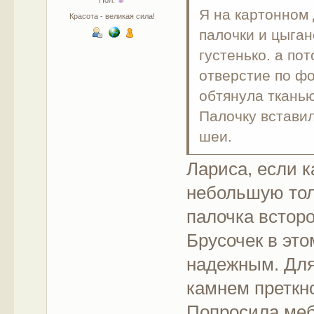
Пол:
Я на картонном 
Красота - великая сила!
палочки и цыган
густенько. а по
отверстие по фо
обтянула тканью
Палочку вставил
шеи.
Лариса, если к
небольшую тол
палочка встор
Брусочек в это
надежным. Для
камнем преткн
Попросила меб