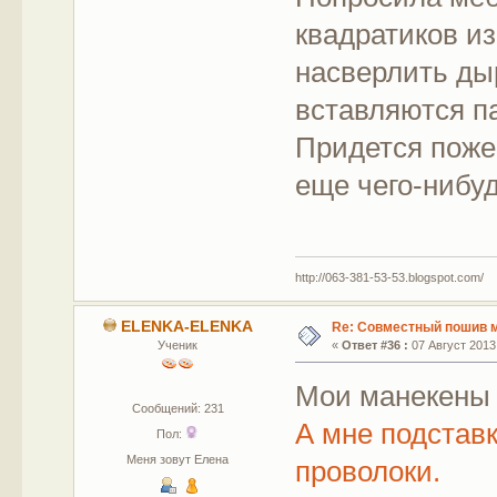
квадратиков из
насверлить дыр
вставляются па
Придется поже
еще чего-нибу
http://063-381-53-53.blogspot.com/
ELENKA-ELENKA
Re: Совместный пошив 
Ученик
«
Ответ #36 :
07 Август 2013,
Мои манекены
Сообщений: 231
А мне подставк
Пол:
Меня зовут Елена
проволоки.