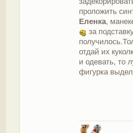
задекорироват
проложить син
Еленка
, мане
за подставк
получилось.Тол
отдай их кукол
и одевать, то 
фигурка выдел