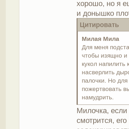
хорошо, но я е
и донышко плот
Цитировать
Милая Мила
Для меня подста
чтобы изящно и
кукол напилить 
насверлить дыро
палочки. Но для
пожертвовать в
намудрить.
Милочка, если 
смотрится, его