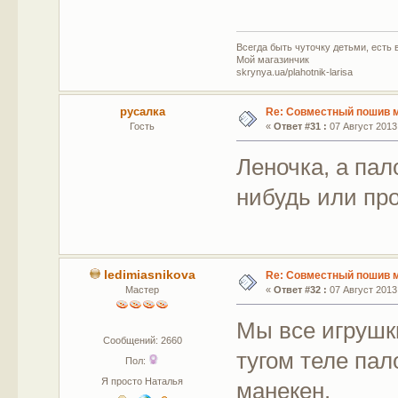
Всегда быть чуточку детьми, есть в
Мой магазинчик
skrynya.ua/plahotnik-larisa
русалка
Re: Совместный пошив 
Гость
«
Ответ #31 :
07 Август 2013,
Леночка, а пал
нибудь или про
ledimiasnikova
Re: Совместный пошив 
Мастер
«
Ответ #32 :
07 Август 2013,
Мы все игрушк
Сообщений: 2660
тугом теле па
Пол:
Я просто Наталья
манекен.