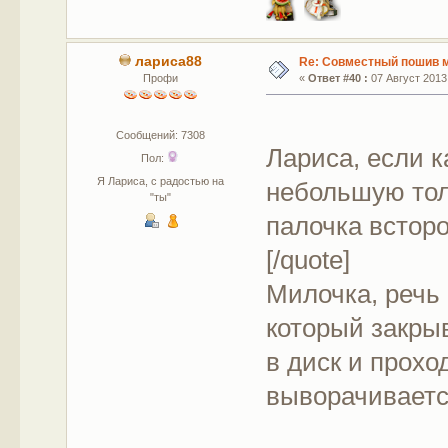
лариса88
Re: Совместный пошив 
Профи
«
Ответ #40 :
07 Август 2013,
Сообщений: 7308
Лариса, если к
Пол:
Я Лариса, с радостью на
небольшую тол
"ты"
палочка встор
[/quote]
Милочка, речь 
который закрыв
в диск и прохо
выворачиваетс