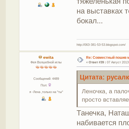
тяжеленькая по
на выставках т
бокал...
http://063-381-53-53.blogspot.com/
ewita
Re: Совместный пошив 
Фея Волшебной иглы
«
Ответ #39 :
07 Август 2013,
Цитата: русалк
Сообщений: 4489
Пол:
Леночка, а пало
я -Лена ,только на "ты"
просто вставляе
Танечка, Ната
набивается пл