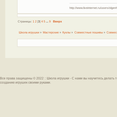
http://www.liveinternet.ru/users/olgen
Страницы:
1
2
[
3
]
4
5
...
9
Вверх
Школа игрушки
»
Мастерские
»
Куклы
»
Совместные пошивы
»
Совмес
Все права защищены © 2022 :: Школа игрушки - С нами вы научитесь делать 
созданию игрушек своими руками.