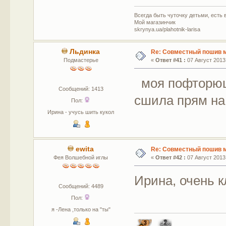
Всегда быть чуточку детьми, есть в
Мой магазинчик
skrynya.ua/plahotnik-larisa
Льдинка
Re: Совместный пошив 
Подмастерье
«
Ответ #41 :
07 Август 2013,
моя пофторюшк
Сообщений: 1413
сшила прям на
Пол:
Ирина - учусь шить кукол
ewita
Re: Совместный пошив 
Фея Волшебной иглы
«
Ответ #42 :
07 Август 2013,
Ирина, очень 
Сообщений: 4489
Пол:
я -Лена ,только на "ты"