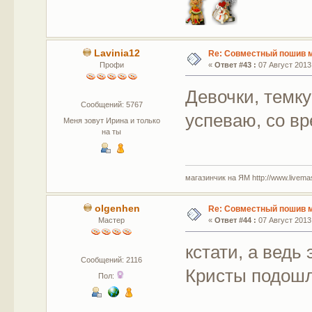
Lavinia12
Re: Совместный пошив 
Профи
«
Ответ #43 :
07 Август 2013,
Девочки, темку
Сообщений: 5767
успеваю, со вр
Меня зовут Ирина и только
на ты
магазинчик на ЯМ http://www.livemaste
olgenhen
Re: Совместный пошив 
Мастер
«
Ответ #44 :
07 Август 2013,
кстати, а ведь
Сообщений: 2116
Кристы подош
Пол: