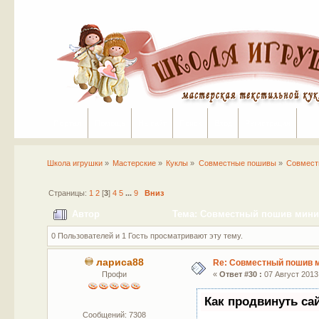
Портал
Помощь
На сайт
Поиск
Вход
Регистрация
Школа игрушки
»
Мастерские
»
Куклы
»
Совместные пошивы
»
Совмест
Страницы:
1
2
[
3
]
4
5
...
9
Вниз
Автор
Тема: Совместный пошив мини-
0 Пользователей и 1 Гость просматривают эту тему.
лариса88
Re: Совместный пошив 
Профи
«
Ответ #30 :
07 Август 2013,
Как продвинуть са
Сообщений: 7308