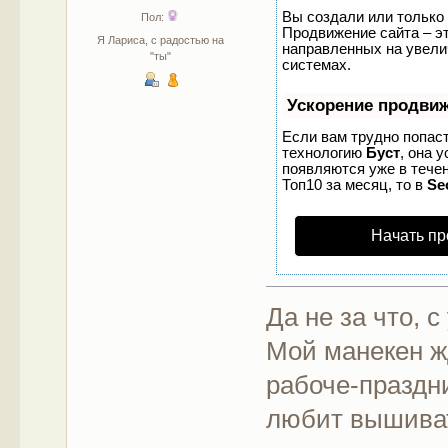
Вы создали или только 
Пол:
Продвижение сайта – эт
Я Лариса, с радостью на
направленных на увели
"ты"
системах.
Ускорение продви
Если вам трудно попаст
технологию
Буст
, она 
появляются уже в течен
Топ10 за месяц, то в
Se
Начать пр
Да не за что, 
Мой манекен ж
рабоче-праздни
любит вышива